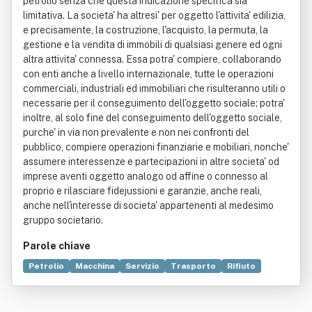
petrolio senza che questa indicazione specifica sia
limitativa. La societa' ha altresi' per oggetto l'attivita' edilizia,
e precisamente, la costruzione, l'acquisto, la permuta, la
gestione e la vendita di immobili di qualsiasi genere ed ogni
altra attivita' connessa. Essa potra' compiere, collaborando
con enti anche a livello internazionale, tutte le operazioni
commerciali, industriali ed immobiliari che risulteranno utili o
necessarie per il conseguimento dell'oggetto sociale; potra'
inoltre, al solo fine del conseguimento dell'oggetto sociale,
purche' in via non prevalente e non nei confronti del
pubblico, compiere operazioni finanziarie e mobiliari, nonche'
assumere interessenze e partecipazioni in altre societa' od
imprese aventi oggetto analogo od affine o connesso al
proprio e rilasciare fidejussioni e garanzie, anche reali,
anche nell'interesse di societa' appartenenti al medesimo
gruppo societario.
Parole chiave
Petrolio
Macchina
Servizio
Trasporto
Rifiuto
Commercio
Attrezzo
Bene immobile
Bosco
Compravendita
Edilizia
Mare
Produzione