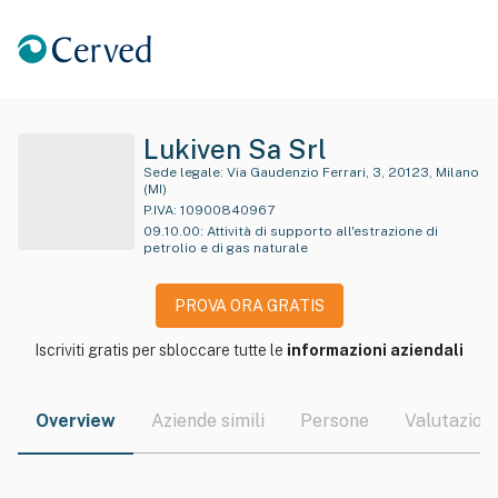
Lukiven Sa Srl
Sede legale:
Via Gaudenzio Ferrari, 3, 20123, Milano
(MI)
P.IVA:
10900840967
09.10.00
:
Attività di supporto all'estrazione di
petrolio e di gas naturale
PROVA ORA GRATIS
Iscriviti gratis per sbloccare tutte le
informazioni aziendali
Overview
Aziende simili
Persone
Valutazioni