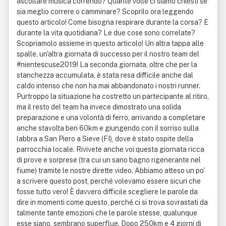
ascoltare musica correndo? Quante volte ci siamo chiesti se
sia meglio correre o camminare? Scoprilo ora leggendo
questo articolo! Come bisogna respirare durante la corsa? E
durante la vita quotidiana? Le due cose sono correlate?
Scopriamolo assieme in questo articolo! Un altra tappa alle
spalle, un'altra giornata di successo per il nostro team del
#nientescuse2019! La seconda giornata, oltre che per la
stanchezza accumulata, è stata resa difficile anche dal
caldo intenso che non ha mai abbandonato i nostri runner.
Purtroppo la situazione ha costretto un partecipante al ritiro,
ma il resto del team ha invece dimostrato una solida
preparazione e una volontà di ferro, arrivando a completare
anche stavolta ben 60km e giungendo con il sorriso sulla
labbra a San Piero a Sieve (FI), dove è stato ospite della
parrocchia locale. Rivivete anche voi questa giornata ricca
di prove e sorprese (tra cui un sano bagno rigenerante nel
fiume) tramite le nostre dirette video. Abbiamo atteso un po'
a scrivere questo post, perché volevamo essere sicuri che
fosse tutto vero! È davvero difficile scegliere le parole da
dire in momenti come questo, perché ci si trova sovrastati da
talmente tante emozioni che le parole stesse, qualunque
esse siano, sembrano superflue. Dopo 250km e 4 giorni di