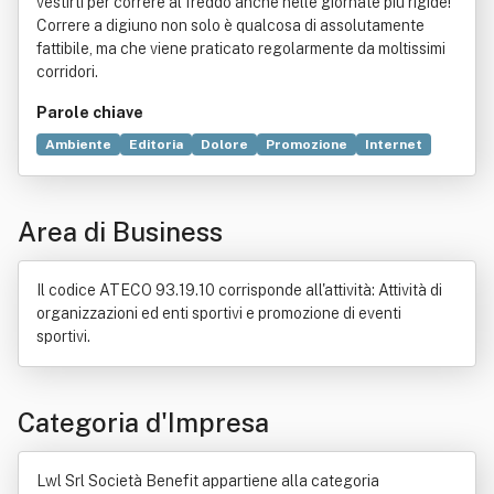
vestirti per correre al freddo anche nelle giornate più rigide!
Correre a digiuno non solo è qualcosa di assolutamente
fattibile, ma che viene praticato regolarmente da moltissimi
corridori.
Parole chiave
Ambiente
Editoria
Dolore
Promozione
Internet
Fisica
Telefono
Benessere
Pubblicità
Commercio
Educazione
Multimedialità
Periodico
Produzione
Area di Business
Radio (mass media)
Salute
Servizio
Tipo di carattere
Il codice ATECO 93.19.10 corrisponde all'attività: Attività di
organizzazioni ed enti sportivi e promozione di eventi
sportivi.
Categoria d'Impresa
Lwl Srl Società Benefit appartiene alla categoria