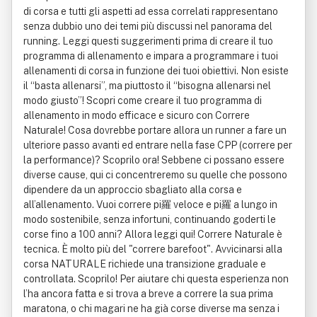
di corsa e tutti gli aspetti ad essa correlati rappresentano
senza dubbio uno dei temi più discussi nel panorama del
running. Leggi questi suggerimenti prima di creare il tuo
programma di allenamento e impara a programmare i tuoi
allenamenti di corsa in funzione dei tuoi obiettivi. Non esiste
il “basta allenarsi”, ma piuttosto il “bisogna allenarsi nel
modo giusto”! Scopri come creare il tuo programma di
allenamento in modo efficace e sicuro con Correre
Naturale! Cosa dovrebbe portare allora un runner a fare un
ulteriore passo avanti ed entrare nella fase CPP (correre per
la performance)? Scoprilo ora! Sebbene ci possano essere
diverse cause, qui ci concentreremo su quelle che possono
dipendere da un approccio sbagliato alla corsa e
all’allenamento. Vuoi correre pi羅 veloce e pi羅 a lungo in
modo sostenibile, senza infortuni, continuando goderti le
corse fino a 100 anni? Allora leggi qui! Correre Naturale è
tecnica. È molto più del "correre barefoot". Avvicinarsi alla
corsa NATURALE richiede una transizione graduale e
controllata. Scoprilo! Per aiutare chi questa esperienza non
l’ha ancora fatta e si trova a breve a correre la sua prima
maratona, o chi magari ne ha già corse diverse ma senza i