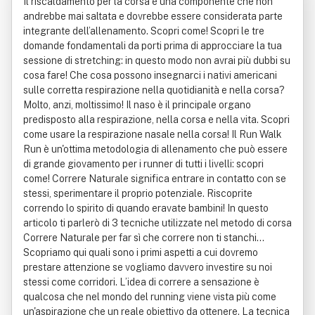
Il riscaldamento per la corsa è una componente che non
andrebbe mai saltata e dovrebbe essere considerata parte
integrante dell’allenamento. Scopri come! Scopri le tre
domande fondamentali da porti prima di approcciare la tua
sessione di stretching: in questo modo non avrai più dubbi su
cosa fare! Che cosa possono insegnarci i nativi americani
sulle corretta respirazione nella quotidianità e nella corsa?
Molto, anzi, moltissimo! Il naso è il principale organo
predisposto alla respirazione, nella corsa e nella vita. Scopri
come usare la respirazione nasale nella corsa! Il Run Walk
Run è un'ottima metodologia di allenamento che può essere
di grande giovamento per i runner di tutti i livelli: scopri
come! Correre Naturale significa entrare in contatto con se
stessi, sperimentare il proprio potenziale. Riscoprite
correndo lo spirito di quando eravate bambini! In questo
articolo ti parlerò di 3 tecniche utilizzate nel metodo di corsa
Correre Naturale per far sì che correre non ti stanchi…
Scopriamo qui quali sono i primi aspetti a cui dovremo
prestare attenzione se vogliamo davvero investire su noi
stessi come corridori. L’idea di correre a sensazione è
qualcosa che nel mondo del running viene vista più come
un'aspirazione che un reale obiettivo da ottenere. La tecnica