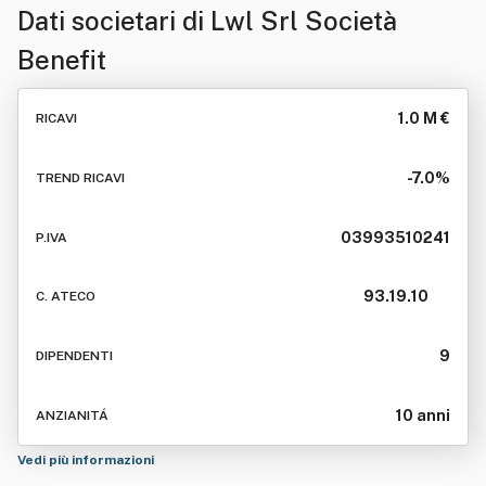
Dati societari di
Lwl Srl Società
Benefit
1.0 M €
RICAVI
-7.0%
TREND RICAVI
03993510241
P.IVA
93.19.10
C. ATECO
9
DIPENDENTI
10 anni
ANZIANITÁ
Vedi più informazioni