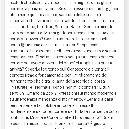
risultati che desiderava, ecco i miei 5 migliori consigli per
correre la prima maratona. Se sei un essere umano leggi con
attenzione questo articolo, sarà una delle cose più
importanti che farai per la tua salute e benessere. Ironman,
Utramaratone, Ultratrail, Spartan Race... Sei sicuramente
stato eccezionale. Ma sai gattonare, camminare, muoverti,
correre...davvero? Come aumentare la resistenza nella
corsa 癡 un tema caro a tutti i runner. Scopri come
aumentare la resistenza nella corsa con successo e senza
compromessi! Ti sei mai chiesto per quanto tempo dovresti
correre per avere davvero dei benefici tangibili da questa
attività? Scoprilo leggendo qui! Conoscere e allenare il
corretto ritmo è fondamentale per il miglioramento del
runner, tanto che è tra i pilastri della tecnica di corsa.
"Naturale" e "Normale" sono sinonimi o contrari? E tu, ti
senti un "Umano da Zoo"? Riflessioni sul mondo moderno e
su un'endemica mancanza di movimento. Allenarsi a casa
per mantenere la mobilità articolare, un aspetto
fondamentale per poter correre per tutta la vita, senza dolori
o infortuni. Musica e Corsa - Qual è il loro rapporto? Quanto,
e come, la musica può influenzare la corsa? È giusto