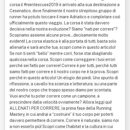
corsa il #nientescuse2019 è arrivato alla sua destinazione a
Cesenatico, dove finalmente il nostro strepitoso gruppo di
runner ha potuto toccare il mare Adriatico e completare così
ufficialmente questo viaggio. La corsa è stata davvero
decisiva nella nostra evoluzione? Siamo "nati per correre"?
Scopriamo assieme alcune prove…decisamente molto
evidenti! La corsa elastica è alla portata di tutti, basta solo
allenarla e sarà anche tua, scopri come in questo articolo!
Se non ti senti “bello” mentre corri, forse stai sbagliando
qualcosa nella corsa. Scopri come correggere i tuoi errori
perché sei fatto per correre! Correre è per tutti, perchè tutti
siamo fatti per correre e il nostro corpo ne è la prova. Scopri
perchè in questo articolo! Un elogio dei piedi. Uno spunto di
riflessione, a cavallo tra scienza e letteratura, su una parte
del nostro corpo che troppo spesso diamo per scontata.
Vuoi anche tu poter correre come un campione, a
prescindere dalla velocità ovviamente? Allora leggi qui!
ALLENATI PER CORRERE, la prima fase della Running
Mastery, in cui andrai a “costruire” il tuo corpo per poterti
davvero permettere di correre. Correre è naturale, siamo noi
a non esserlo più! Scopri come l’habitat e la cultura in cui