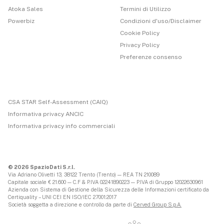
Atoka Sales
Termini di Utilizzo
Powerbiz
Condizioni d'uso/Disclaimer
Cookie Policy
Privacy Policy
Preferenze consenso
CSA STAR Self-Assessment (CAIQ)
Informativa privacy ANCIC
Informativa privacy info commerciali
© 2026 SpazioDati S.r.l.
Via Adriano Olivetti 13, 38122 Trento (Trento) — REA TN 210089
Capitale sociale € 21.600 — C.F & P.IVA 02241890223 — P.IVA di Gruppo 12022630961
Azienda con Sistema di Gestione della Sicurezza delle Informazioni certificato da
Certiquality – UNI CEI EN ISO/IEC 27001:2017
Società soggetta a direzione e controllo da parte di
Cerved Group S.p.A.