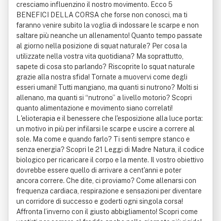
cresciamo influenzino il nostro movimento. Ecco 5
BENEFICI DELLA CORSA che forse non conosci, ma ti
faranno venire subito la voglia di indossare le scarpe e non
saltare più neanche un allenamento! Quanto tempo passate
al giorno nella posizione di squat naturale? Per cosa la
utilizzate nella vostra vita quotidiana? Ma soprattutto,
sapete di cosa sto parlando? Riscoprite lo squat naturale
grazie alla nostra sfida! Tornate a muovervi come degli
esseri umani! Tutti mangiano, ma quanti si nutrono? Molti si
allenano, ma quanti si “nutrono” a livello motorio? Scopri
quanto alimentazione e movimento siano correlati!
L'elioterapia e il benessere che l'esposizione alla luce porta:
un motivo in più per infilarsi le scarpe e uscire a correre al
sole. Ma come e quando farlo? Ti senti sempre stanco e
senza energia? Scopri le 21 Leggi di Madre Natura, il codice
biologico per ricaricare il corpo e la mente. Il vostro obiettivo
dovrebbe essere quello di arrivare a cent'anni e poter
ancora correre. Che dite, ci proviamo? Come allenarsi con
frequenza cardiaca, respirazione e sensazioni per diventare
un corridore di successo e goderti ogni singola corsa!
Affronta l’inverno con il giusto abbigliamento! Scopri come