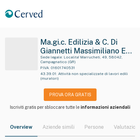
Ma.gi.c. Edilizia & C. Di
Giannetti Massimiliano E
Culicchi Giova Nni
Sede legale:
Localita' Marrucheti, 49, 58042,
Campagnatico (GR)
P.IVA:
01601740531
43.39.01
:
Attività non specializzate di lavori edili
(muratori)
PROVA ORA GRATIS
Iscriviti gratis per sbloccare tutte le
informazioni aziendali
Overview
Aziende simili
Persone
Valutazioni