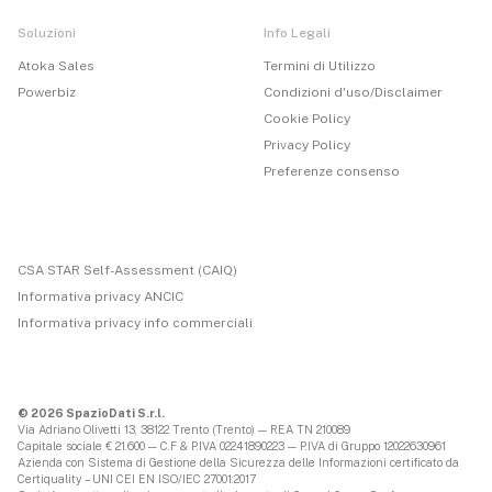
Soluzioni
Info Legali
Atoka Sales
Termini di Utilizzo
Powerbiz
Condizioni d'uso/Disclaimer
Cookie Policy
Privacy Policy
Preferenze consenso
CSA STAR Self-Assessment (CAIQ)
Informativa privacy ANCIC
Informativa privacy info commerciali
© 2026 SpazioDati S.r.l.
Via Adriano Olivetti 13, 38122 Trento (Trento) — REA TN 210089
Capitale sociale € 21.600 — C.F & P.IVA 02241890223 — P.IVA di Gruppo 12022630961
Azienda con Sistema di Gestione della Sicurezza delle Informazioni certificato da
Certiquality – UNI CEI EN ISO/IEC 27001:2017