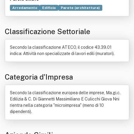
Arredamento
Edificio
Parete (architettura)
Demolizione
Costruzione
Edilizia
Bene immobile
Cantiere
Commercio
Intonaco
Isolamento acustico
Classificazione Settoriale
Isolamento termico
Locazione
Pavimento
Rivestimento murale
Stucco
Suolo
Secondo la classificazione ATECO, il codice 43.39.01
indica: Attività non specializzate di lavori edili (muratori).
Categoria d'Impresa
Secondo la classificazione europea delle imprese, Ma.gi.c.
Edilizia & C. Di Giannetti Massimiliano E Culicchi Giova Nni
rientra nella categoria "microimpresa" (meno di 10
dipendenti).