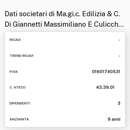
Dati societari di
Ma.gi.c. Edilizia & C.
Di Giannetti Massimiliano E Culicchi
Giova Nni
-
RICAVI
-
TREND RICAVI
01601740531
P.IVA
43.39.01
C. ATECO
3
DIPENDENTI
9 anni
ANZIANITÁ