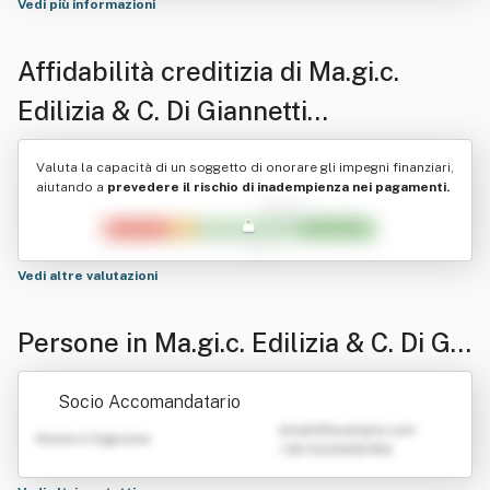
Vedi più informazioni
Affidabilità creditizia di
Ma.gi.c.
Edilizia & C. Di Giannetti
Massimiliano E Culicchi Giova Nni
Valuta la capacità di un soggetto di onorare gli impegni finanziari,
aiutando a
prevedere il rischio di inadempienza nei pagamenti.
Vedi altre valutazioni
Persone in Ma.gi.c. Edilizia & C. Di Gia
nnetti Massimiliano E Culicchi Giova
Socio Accomandatario
Nni
emailATexample.com
Nome e Cognome
+39 0123456789