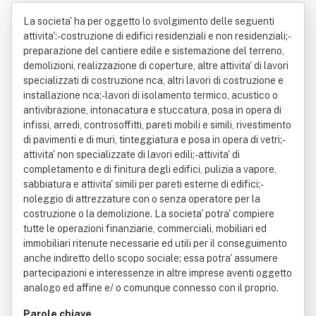
Giannetti Massimiliano E Culicchi Gio
La societa' ha per oggetto lo svolgimento delle seguenti
va Nni
attivita':- costruzione di edifici residenziali e non residenziali;-
preparazione del cantiere edile e sistemazione del terreno,
demolizioni, realizzazione di coperture, altre attivita' di lavori
specializzati di costruzione nca, altri lavori di costruzione e
installazione nca;- lavori di isolamento termico, acustico o
antivibrazione, intonacatura e stuccatura, posa in opera di
infissi, arredi, controsoffitti, pareti mobili e simili, rivestimento
di pavimenti e di muri, tinteggiatura e posa in opera di vetri;-
attivita' non specializzate di lavori edili;- attivita' di
completamento e di finitura degli edifici, pulizia a vapore,
sabbiatura e attivita' simili per pareti esterne di edifici;-
noleggio di attrezzature con o senza operatore per la
costruzione o la demolizione. La societa' potra' compiere
tutte le operazioni finanziarie, commerciali, mobiliari ed
immobiliari ritenute necessarie ed utili per il conseguimento
anche indiretto dello scopo sociale; essa potra' assumere
partecipazioni e interessenze in altre imprese aventi oggetto
analogo ed affine e/ o comunque connesso con il proprio.
Parole chiave