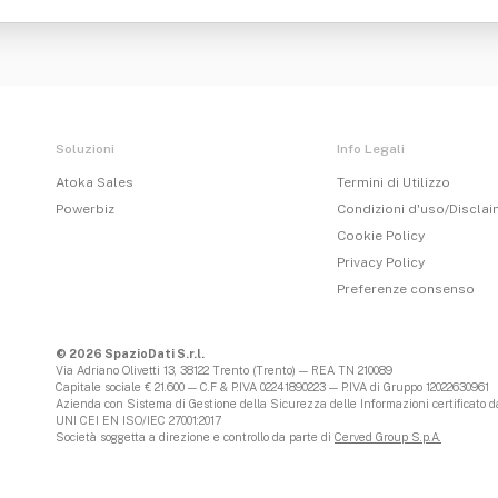
Soluzioni
Info Legali
Atoka Sales
Termini di Utilizzo
Powerbiz
Condizioni d'uso/Discla
Cookie Policy
Privacy Policy
Preferenze consenso
© 2026 SpazioDati S.r.l.
Via Adriano Olivetti 13, 38122 Trento (Trento) — REA TN 210089
Capitale sociale € 21.600 — C.F & P.IVA 02241890223 — P.IVA di Gruppo 12022630961
Azienda con Sistema di Gestione della Sicurezza delle Informazioni certificato da
UNI CEI EN ISO/IEC 27001:2017
Società soggetta a direzione e controllo da parte di
Cerved Group S.p.A.