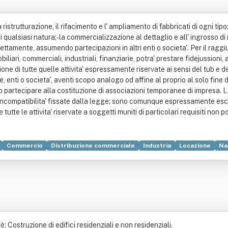
ristrutturazione, il rifacimento e l' ampliamento di fabbricati di ogni tipo;-
 qualsiasi natura;- la commercializzazione al dettaglio e all' ingrosso di ma
tamente, assumendo partecipazioni in altri enti o societa'. Per il raggi
biliari, commerciali, industriali, finanziarie, potra' prestare fidejussioni,
e di tutte quelle attivita' espressamente riservate ai sensi del tub e del tu
, enti o societa', aventi scopo analogo od affine al proprio al solo fine
 o partecipare alla costituzione di associazioni temporanee di impresa. L
ompatibilita' fissate dalla legge; sono comunque espressamente escluse
te le attivita' riservate a soggetti muniti di particolari requisiti non p
Commercio
Distribuzione commerciale
Industria
Locazione
Na
Costruzione di edifici residenziali e non residenziali.