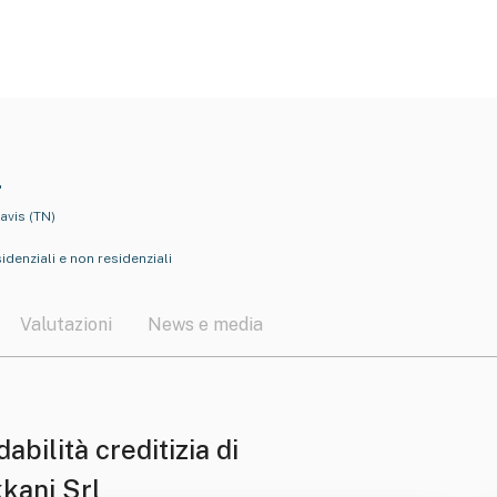
l
Lavis (TN)
idenziali e non residenziali
Valutazioni
News e media
dabilità creditizia di
kani Srl