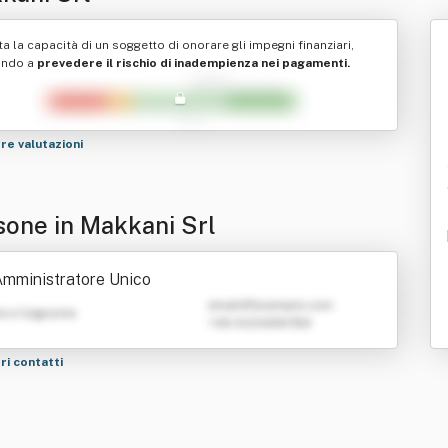
ta la capacità di un soggetto di onorare gli impegni finanziari,
ando a
prevedere il rischio di inadempienza nei pagamenti.
tre valutazioni
sone in Makkani Srl
mministratore Unico
emailATexample.com
e e Cognome
+39 0123456789
tri contatti