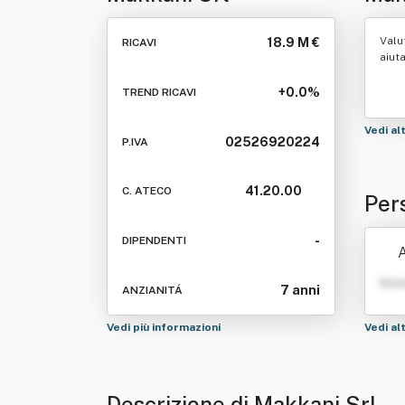
Valu
18.9 M €
RICAVI
aiut
+0.0%
TREND RICAVI
Vedi al
02526920224
P.IVA
41.20.00
C. ATECO
Per
-
DIPENDENTI
A
Nom
7 anni
ANZIANITÁ
Vedi più informazioni
Vedi al
Descrizione di Makkani Srl