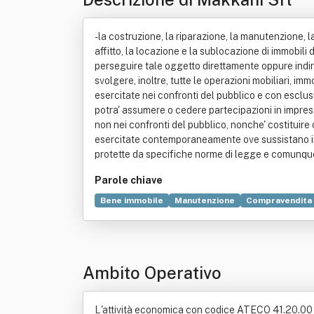
- la costruzione, la riparazione, la manutenzione, la 
affitto, la locazione e la sublocazione di immobili di
perseguire tale oggetto direttamente oppure indiret
svolgere, inoltre, tutte le operazioni mobiliari, immo
esercitate nei confronti del pubblico e con esclusion
potra' assumere o cedere partecipazioni in imprese
non nei confronti del pubblico, nonche' costituire
esercitate contemporaneamente ove sussistano inc
protette da specifiche norme di legge e comunque tut
Parole chiave
Bene immobile
Manutenzione
Compravendita
Ambito Operativo
L'attività economica con codice ATECO 41.20.00 è: 