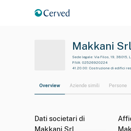
Makkani Sr
Sede legale:
Via Filos, 19, 38015, 
P.IVA:
02526920224
41.20.00
:
Costruzione di edifici res
Overview
Aziende simili
Persone
Dati societari di
Affi
Makkani Srl
Mak