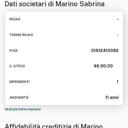
Dati societari di
Marino Sabrina
-
RICAVI
-
TREND RICAVI
01612410082
P.IVA
46.90.00
C. ATECO
1
DIPENDENTI
11 anni
ANZIANITÁ
Vedi più informazioni
Affidabilità creditizia di
Marino