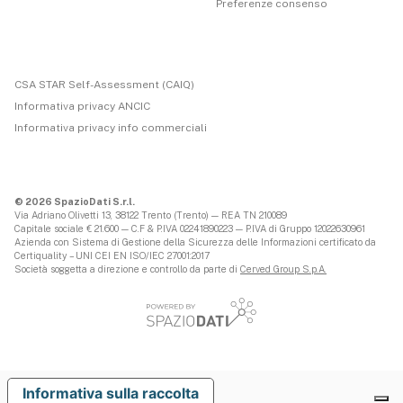
Preferenze consenso
CSA STAR Self-Assessment (CAIQ)
Informativa privacy ANCIC
Informativa privacy info commerciali
© 2026 SpazioDati S.r.l.
Via Adriano Olivetti 13, 38122 Trento (Trento) — REA TN 210089
Capitale sociale € 21.600 — C.F & P.IVA 02241890223 — P.IVA di Gruppo 12022630961
Azienda con Sistema di Gestione della Sicurezza delle Informazioni certificato da
Certiquality – UNI CEI EN ISO/IEC 27001:2017
Società soggetta a direzione e controllo da parte di
Cerved Group S.p.A.
Informativa sulla raccolta