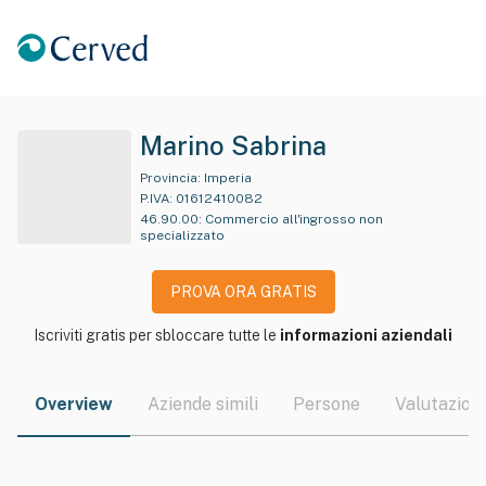
Marino Sabrina
Provincia:
Imperia
P.IVA:
01612410082
46.90.00
:
Commercio all'ingrosso non
specializzato
PROVA ORA GRATIS
Iscriviti gratis per sbloccare tutte le
informazioni aziendali
Overview
Aziende simili
Persone
Valutazioni