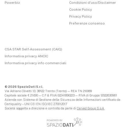
Powerbiz
Condizioni d'uso/Disclaimer
Cookie Policy
Privacy Policy
Preferenze consenso
CSA STAR Self-Assessment (CAIQ)
Informativa privacy ANCIC
Informativa privacy info commerciali
© 2026 SpazioDati S.r.l.
Via Adriano Olivetti 13, 38122 Trento (Trento) — REA TN 210089
Capitale sociale € 21.600 — C.F & P.IVA 02241890223 — P.IVA di Gruppo 12022630961
Azienda con Sistema di Gestione della Sicurezza delle Informazioni certificato da
Certiquality – UNI CEI EN ISO/IEC 27001:2017
Società soggetta a direzione e controllo da parte di
Cerved Group S.p.A.