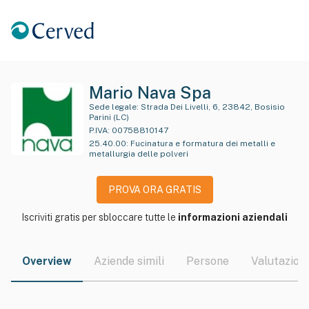
Mario Nava Spa
Sede legale:
Strada Dei Livelli, 6, 23842, Bosisio
Parini (LC)
P.IVA:
00758810147
25.40.00
:
Fucinatura e formatura dei metalli e
metallurgia delle polveri
PROVA ORA GRATIS
Iscriviti gratis per sbloccare tutte le
informazioni aziendali
Overview
Aziende simili
Persone
Valutazioni