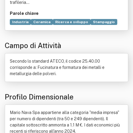
trafileria…
Parole chiave
Industria
Ceramica
Ricerca e sviluppo
Stampaggio
Idraulica
Negozio
Commercio
Lamiera
Performance
Prodotto
Produzione
Automobile
Campo di Attività
Elettrodomestici
Progettazione
Regolamento generale sulla protezione dei dati
Bene immobile
Capitale sociale (economia)
Macchina
Secondo lo standard ATECO, il codice 25.40.00
Temperatura
corrisponde a: Fucinatura e formatura dei metalli e
metallurgia delle polveri.
Profilo Dimensionale
Mario Nava Spa appartiene alla categoria "media impresa"
per numero di dipendenti (tra 50 e 249 dipendenti). Il
capitale sottoscritto ammonta a 1.1 M €. I dati economici più
recenti si riferiscono all'anno 2024.