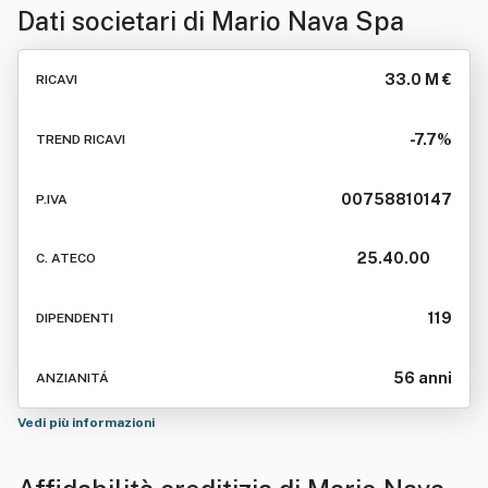
Dati societari di
Mario Nava Spa
33.0 M €
RICAVI
-7.7%
TREND RICAVI
00758810147
P.IVA
25.40.00
C. ATECO
119
DIPENDENTI
56 anni
ANZIANITÁ
Vedi più informazioni