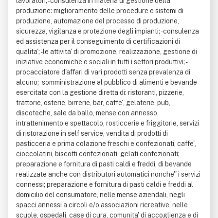
lavoratori; - consulenza in materia di gestione della
produzione: miglioramento delle procedure e sistemi di
produzione, automazione del processo di produzione,
sicurezza, vigilanza e protezione degli impianti; - consulenza
ed assistenza per il conseguimento di certificazioni di
qualita'; - le attivita' di promozione, realizzazione, gestione di
iniziative economiche e sociali in tutti i settori produttivi; -
procacciatore d'affari di vari prodotti senza prevalenza di
alcuno; - somministrazione al pubblico di alimenti e bevande
esercitata con la gestione diretta di: ristoranti, pizzerie,
trattorie, osterie, birrerie, bar, caffe', gelaterie, pub,
discoteche, sale da ballo, mense con annesso
intrattenimento e spettacolo, rosticcerie e friggitorie, servizi
di ristorazione in self service, vendita di prodotti di
pasticceria e prima colazione freschi e confezionati, caffe',
cioccolatini, biscotti confezionati, gelati confezionati;
preparazione e fornitura di pasti caldi e freddi, di bevande
realizzate anche con distributori automatici nonche'' i servizi
connessi; preparazione e fornitura di pasti caldi e freddi al
domicilio del consumatore, nelle mense aziendali, negli
spacci annessi a circoli e/o associazioni ricreative, nelle
scuole, ospedali, case di cura, comunita' di accoglienza e di