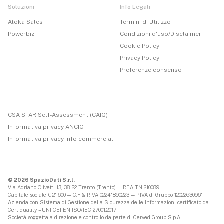
Soluzioni
Info Legali
Atoka Sales
Termini di Utilizzo
Powerbiz
Condizioni d'uso/Disclaimer
Cookie Policy
Privacy Policy
Preferenze consenso
CSA STAR Self-Assessment (CAIQ)
Informativa privacy ANCIC
Informativa privacy info commerciali
© 2026 SpazioDati S.r.l.
Via Adriano Olivetti 13, 38122 Trento (Trento) — REA TN 210089
Capitale sociale € 21.600 — C.F & P.IVA 02241890223 — P.IVA di Gruppo 12022630961
Azienda con Sistema di Gestione della Sicurezza delle Informazioni certificato da
Certiquality – UNI CEI EN ISO/IEC 27001:2017
Società soggetta a direzione e controllo da parte di
Cerved Group S.p.A.