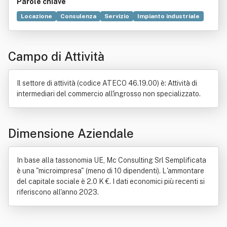
Parole chiave
Locazione
Consulenza
Servizio
Impianto industriale
Commercio
Bene immobile
Organizzazione
Politica
Prodotto (economia)
Produzione
Retribuzione
Campo di Attività
Ristorante
Sicurezza
Il settore di attività (codice ATECO 46.19.00) è: Attività di
intermediari del commercio all'ingrosso non specializzato.
Dimensione Aziendale
In base alla tassonomia UE, Mc Consulting Srl Semplificata
è una "microimpresa" (meno di 10 dipendenti). L'ammontare
del capitale sociale è 2.0 K €. I dati economici più recenti si
riferiscono all'anno 2023.