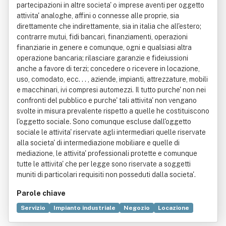
partecipazioni in altre societa' o imprese aventi per oggetto
attivita' analoghe, affini o connesse alle proprie, sia
direttamente che indirettamente, sia in italia che all'estero;
contrarre mutui, fidi bancari, finanziamenti, operazioni
finanziarie in genere e comunque, ogni e qualsiasi altra
operazione bancaria; rilasciare garanzie e fideiussioni
anche a favore di terzi; concedere o ricevere in locazione,
uso, comodato, ecc. . . , aziende, impianti, attrezzature, mobili
e macchinari, ivi compresi automezzi. Il tutto purche' non nei
confronti del pubblico e purche' tali attivita' non vengano
svolte in misura prevalente rispetto a quelle he costituiscono
l'oggetto sociale. Sono comunque escluse dall'oggetto
sociale le attivita' riservate agli intermediari quelle riservate
alla societa' di intermediazione mobiliare e quelle di
mediazione, le attivita' professionali protette e comunque
tutte le attivita' che per legge sono riservate a soggetti
muniti di particolari requisiti non posseduti dalla societa'.
Parole chiave
Servizio
Impianto industriale
Negozio
Locazione
Compravendita
Alimento
Commercio elettronico