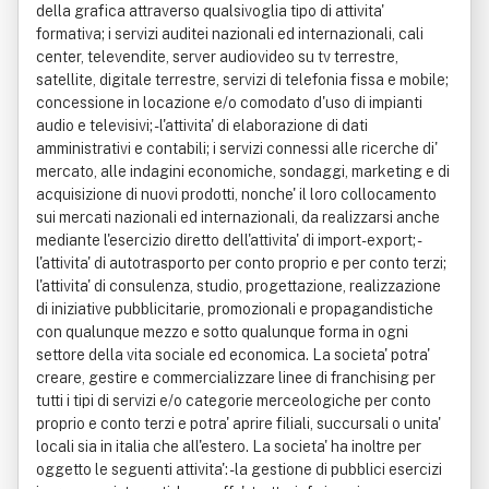
della grafica attraverso qualsivoglia tipo di attivita'
formativa; i servizi auditei nazionali ed internazionali, cali
center, televendite, server audiovideo su tv terrestre,
satellite, digitale terrestre, servizi di telefonia fissa e mobile;
concessione in locazione e/o comodato d'uso di impianti
audio e televisivi; - l'attivita' di elaborazione di dati
amministrativi e contabili; i servizi connessi alle ricerche di'
mercato, alle indagini economiche, sondaggi, marketing e di
acquisizione di nuovi prodotti, nonche' il loro collocamento
sui mercati nazionali ed internazionali, da realizzarsi anche
mediante l'esercizio diretto dell'attivita' di import-export; -
l'attivita' di autotrasporto per conto proprio e per conto terzi;
l'attivita' di consulenza, studio, progettazione, realizzazione
di iniziative pubblicitarie, promozionali e propagandistiche
con qualunque mezzo e sotto qualunque forma in ogni
settore della vita sociale ed economica. La societa' potra'
creare, gestire e commercializzare linee di franchising per
tutti i tipi di servizi e/o categorie merceologiche per conto
proprio e conto terzi e potra' aprire filiali, succursali o unita'
locali sia in italia che all'estero. La societa' ha inoltre per
oggetto le seguenti attivita': - la gestione di pubblici esercizi