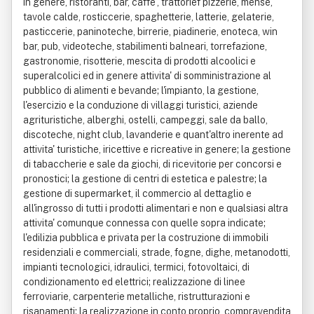
in genere, ristoranti, bar, caffe', trattorief pizzerie, mense,
tavole calde, rosticcerie, spaghetterie, latterie, gelaterie,
pasticcerie, paninoteche, birrerie, piadinerie, enoteca, win
bar, pub, videoteche, stabilimenti balneari, torrefazione,
gastronomie, risotterie, mescita di prodotti alcoolici e
superalcolici ed in genere attivita' di somministrazione al
pubblico di alimenti e bevande; l'impianto, la gestione,
l'esercizio e la conduzione di villaggi turistici, aziende
agrituristiche, alberghi, ostelli, campeggi, sale da ballo,
discoteche, night club, lavanderie e quant'altro inerente ad
attivita' turistiche, iricettive e ricreative in genere; la gestione
di tabaccherie e sale da giochi, di ricevitorie per concorsi e
pronostici; la gestione di centri di estetica e palestre; la
gestione di supermarket, il commercio al dettaglio e
all'ingrosso di tutti i prodotti alimentari e non e qualsiasi altra
attivita' comunque connessa con quelle sopra indicate;
l'edilizia pubblica e privata per la costruzione di immobili
residenziali e commerciali, strade, fogne, dighe, metanodotti,
impianti tecnologici, idraulici, termici, fotovoltaici, di
condizionamento ed elettrici; realizzazione di linee
ferroviarie, carpenterie metalliche, ristrutturazioni e
risanamenti; la realizzazione in conto proprio, compravendita