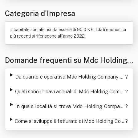
Condizionatore d'aria
Costruzione
Ferrovia
Categoria d'Impresa
Mezzo di comunicazione di massa
Organizzazione
Pubblicità
Server
Il capitale sociale risulta essere di 90.0 K €. I dati economici
più recenti si riferiscono all'anno 2022.
Domande frequenti su Mdc Holding
Company Srl
Da quanto è operativa Mdc Holding Company Sr
?
l
Quali sono i ricavi annuali di Mdc Holding Compa
?
ny Srl
In quale località si trova Mdc Holding Company
?
Srl
Come si sviluppa il fatturato di Mdc Holding Com
?
pany Srl