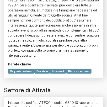
1 settembre 1993 n. 385, 23 luglio 1996 n. 415 e 24 febbraio
1998 n. 58 e quant'altre riservate, puo' compiere tutte le
operazioni immobiliari, mobilia- ri e finanziarie necessarie od
utili al raggiungimento dell'oggetto sociale. A tal fine,
sempre non nei confronti del pubblico: a) puo' assumere
interessenze, quote, partecipazioni anche azionarie in altre
societa' aventi scopi affini, analoghi o complementari; b) puo'
concedere fidejussioni, prestare avalli e consentire iscrizioni
ipoteca- rie sugli immobili sociali e prestare ogni altra
garanzia reale e/o personale per debiti e obbligazioni propri
o di terzi ogniqualvolta l'organo di ammini- strazione lo
ritenga opportuno.
Parole chiave
Organizzazione
Servizio
Internet
Risorse umane
Settore immobiliare
Consulenza
Cultura
Dato
Informazione
Mezzo di comunicazione di massa
Settore di Attività
Periodico
Promozione
In base alla codifica ATECO, il codice 63.10.10 rappresenta: