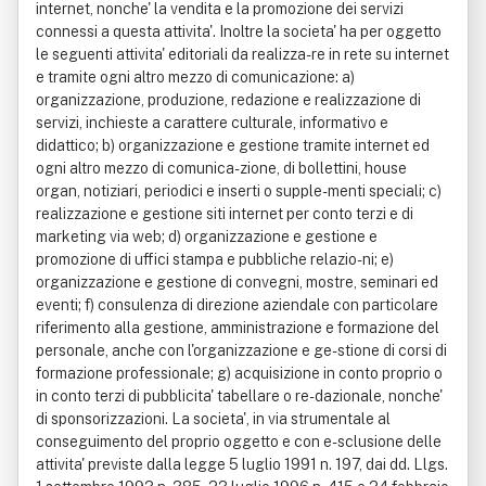
internet, nonche' la vendita e la promozione dei servizi
connessi a questa attivita'. Inoltre la societa' ha per oggetto
le seguenti attivita' editoriali da realizza- re in rete su internet
e tramite ogni altro mezzo di comunicazione: a)
organizzazione, produzione, redazione e realizzazione di
servizi, inchieste a carattere culturale, informativo e
didattico; b) organizzazione e gestione tramite internet ed
ogni altro mezzo di comunica- zione, di bollettini, house
organ, notiziari, periodici e inserti o supple- menti speciali; c)
realizzazione e gestione siti internet per conto terzi e di
marketing via web; d) organizzazione e gestione e
promozione di uffici stampa e pubbliche relazio- ni; e)
organizzazione e gestione di convegni, mostre, seminari ed
eventi; f) consulenza di direzione aziendale con particolare
riferimento alla gestione, amministrazione e formazione del
personale, anche con l'organizzazione e ge- stione di corsi di
formazione professionale; g) acquisizione in conto proprio o
in conto terzi di pubblicita' tabellare o re- dazionale, nonche'
di sponsorizzazioni. La societa', in via strumentale al
conseguimento del proprio oggetto e con e- sclusione delle
attivita' previste dalla legge 5 luglio 1991 n. 197, dai dd. Llgs.