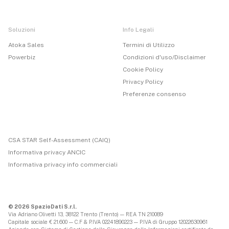
Soluzioni
Info Legali
Atoka Sales
Termini di Utilizzo
Powerbiz
Condizioni d'uso/Disclaimer
Cookie Policy
Privacy Policy
Preferenze consenso
CSA STAR Self-Assessment (CAIQ)
Informativa privacy ANCIC
Informativa privacy info commerciali
© 2026 SpazioDati S.r.l.
Via Adriano Olivetti 13, 38122 Trento (Trento) — REA TN 210089
Capitale sociale € 21.600 — C.F & P.IVA 02241890223 — P.IVA di Gruppo 12022630961