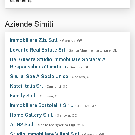
dipendenti).
Aziende Simili
Immobiliare Z.b. S.r.l.
• Genova, GE
Levante Real Estate Srl
• Santa Margherita Ligure, GE
Del Guasta Studio Immobiliare Societa' A
Responsabilita' Limitata
• Genova, GE
S.a.i.a. Spa A Socio Unico
• Genova, GE
Katei Italia Srl
• Camogli, GE
Family S.r.l.
• Genova, GE
Immobiliare Bortolai.it S.r.l.
• Genova, GE
Home Gallery S.r.l.
• Genova, GE
Ar 92 S.r.l.
• Santa Margherita Ligure, GE
Studio Immobiliare Villani S.r.l.
• Genova, GE