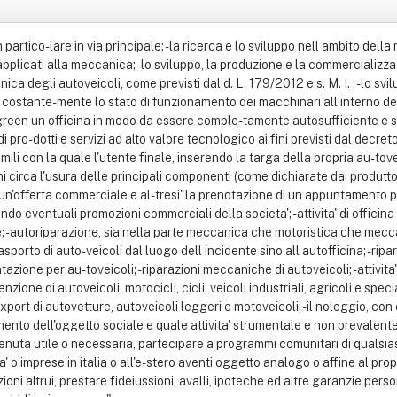
n partico-lare in via principale: - la ricerca e lo sviluppo nell ambito dell
applicati alla meccanica; - lo sviluppo, la produzione e la commercializzaz
a degli autoveicoli, come previsti dal d. L. 179/2012 e s. M. I. ; - lo svil
e costante-mente lo stato di funzionamento dei macchinari all interno dell
green un officina in modo da essere comple-tamente autosufficiente e sost
pro-dotti e servizi ad alto valore tecnologico ai fini previsti dal decret
mili con la quale l'utente finale, inserendo la targa della propria au-tove
 circa l'usura delle principali componenti (come dichiarate dai produttor
n'offerta commerciale e al-tresi' la prenotazione di un appuntamento pe
 eventuali promozioni commerciali della societa'; - attivita' di officina
le; - autoriparazione, sia nella parte meccanica che motoristica che mecc
trasporto di auto-veicoli dal luogo dell incidente sino all autofficina; - ri
ntazione per au-toveicoli; - riparazioni meccaniche di autoveicoli; - attivit
one di autoveicoli, motocicli, cicli, veicoli industriali, agricoli e speciali
xport di autovetture, autoveicoli leggeri e motoveicoli; - il noleggio, con
mento dell'oggetto sociale e quale attivita' strumentale e non prevalente
itenuta utile o necessaria, partecipare a programmi comunitari di qualsia
 o imprese in italia o all'e-stero aventi oggetto analogo o affine al propr
 altrui, prestare fideiussioni, avalli, ipoteche ed altre garanzie personali