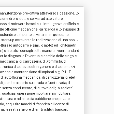
a manutenzione pre-dittiva attraverso l ideazione, lo
ione di pro-dotti e servizi ad alto valore
uppo di software basati sull intelligenza artificiale
e officine meccaniche; - la ricerca e lo sviluppo di
enibile dal punto di vista ener-getico; - lo
o start-up attraverso la realizzazione di una appli-
ttura (o autocarro e simili o moto) ed i chilometri
i) e i relativi consigli sulle manutenzioni standard
r la diagnosi e l'eventuale cambio delle singole
 meccanica, di carrozzeria, di gommista, di
atronica di autoveicoli in genere e di automezzi
parazione e manutenzione di impianti a g. P. L. E
a' di autofficina meccanica, di carrozzeria, di elet-
, per il trasporto su strada e fuori strada; - il
 e senza conducente, di autoveicoli; la societa'
, qualsiasi operazione mobiliare, immobiliare,
si natura e ad aste sia pubbliche che private,
io, acquisire marchi di fabbrica e licenze di
 e reali in favore di en-ti, istituti bancari,