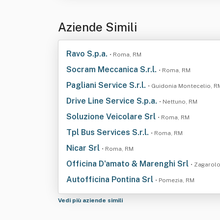
Aziende Simili
Ravo S.p.a.
• Roma, RM
Socram Meccanica S.r.l.
• Roma, RM
Pagliani Service S.r.l.
• Guidonia Montecelio, R
Drive Line Service S.p.a.
• Nettuno, RM
Soluzione Veicolare Srl
• Roma, RM
Tpl Bus Services S.r.l.
• Roma, RM
Nicar Srl
• Roma, RM
Officina D'amato & Marenghi Srl
• Zagarol
Autofficina Pontina Srl
• Pomezia, RM
Vedi più aziende simili