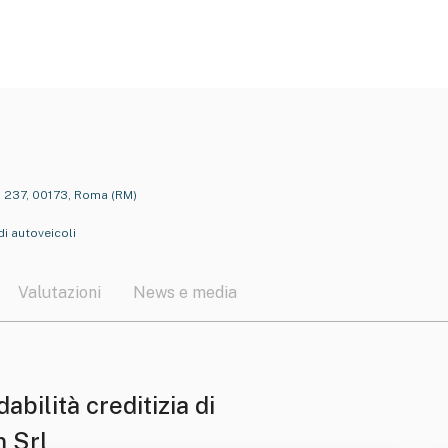
i, 237, 00173, Roma (RM)
i autoveicoli
Valutazioni
News e media
dabilità creditizia di
 Srl