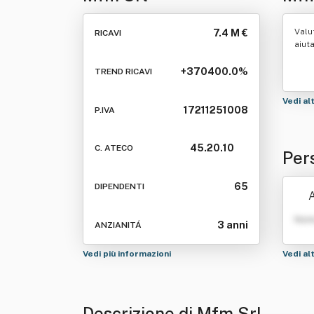
Valu
7.4 M €
RICAVI
aiut
+370400.0%
TREND RICAVI
Vedi al
17211251008
P.IVA
45.20.10
C. ATECO
Per
65
DIPENDENTI
A
Nom
3 anni
ANZIANITÁ
Vedi più informazioni
Vedi al
Descrizione di Mfm Srl