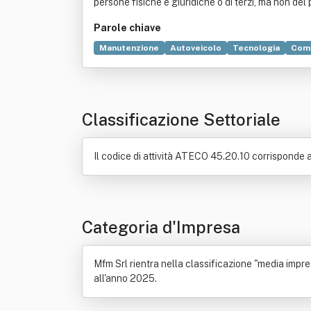
persone fisiche e giuridiche o di terzi, ma non del 
Parole chiave
Manutenzione
Autoveicolo
Tecnologia
Com
Meccanica applicata
Smartphone
Strada
Ta
Classificazione Settoriale
Il codice di attività ATECO 45.20.10 corrisponde a
Categoria d'Impresa
Mfm Srl rientra nella classificazione "media impres
all'anno 2025.