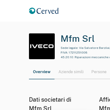
Mfm Srl
Sede legale:
Via Salvatore Barzila
P.IVA:
17211251008
45.20.10
:
Riparazioni meccaniche d
Overview
Aziende simili
Persone
Dati societari di
Affi
Mfm Srl
Mfm