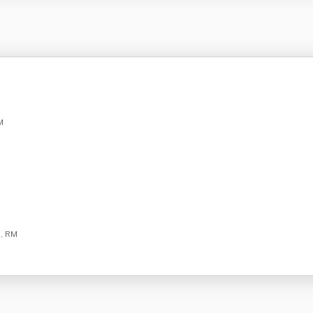
M
o, RM