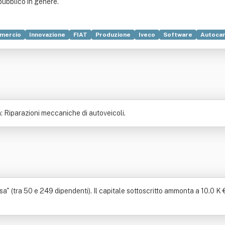
pubblico in genere. "
mercio
Innovazione
FIAT
Produzione
Iveco
Software
Autoca
blet computer
Telefono cellulare
: Riparazioni meccaniche di autoveicoli.
a" (tra 50 e 249 dipendenti). Il capitale sottoscritto ammonta a 10.0 K €.