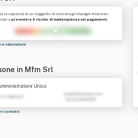
ta la capacità di un soggetto di onorare gli impegni finanziari,
ando a
prevedere il rischio di inadempienza nei pagamenti.
tre valutazioni
sone in Mfm Srl
mministratore Unico
emailATexample.com
e e Cognome
+39 0123456789
tri contatti