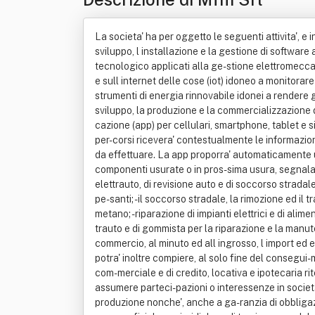
La societa' ha per oggetto le seguenti attivita', e i
sviluppo, l installazione e la gestione di software 
tecnologico applicati alla ge-stione elettromeccanic
e sull internet delle cose (iot) idoneo a monitorar
strumenti di energia rinnovabile idonei a rendere 
sviluppo, la produzione e la commercializzazione di 
cazione (app) per cellulari, smartphone, tablet e si
per-corsi ricevera' contestualmente le informazioni
da effettuare. La app proporra' automaticamente u
componenti usurate o in pros-sima usura, segnalando
elettrauto, di revisione auto e di soccorso strada
pe-santi; - il soccorso stradale, la rimozione ed il 
metano; - riparazione di impianti elettrici e di alime
trauto e di gommista per la riparazione e la manutenzi
commercio, al minuto ed all ingrosso, l import ed e
potra' inoltre compiere, al solo fine del consegui-
com-merciale e di credito, locativa e ipotecaria r
assumere parteci-pazioni o interessenze in societa'
produzione nonche', anche a ga-ranzia di obbligazioni