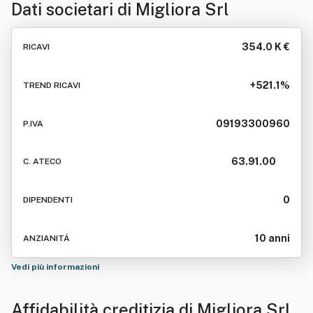
Dati societari di
Migliora Srl
354.0 K €
RICAVI
+521.1%
TREND RICAVI
09193300960
P.IVA
63.91.00
C. ATECO
0
DIPENDENTI
10 anni
ANZIANITÁ
Vedi più informazioni
Affidabilità creditizia di
Migliora Srl