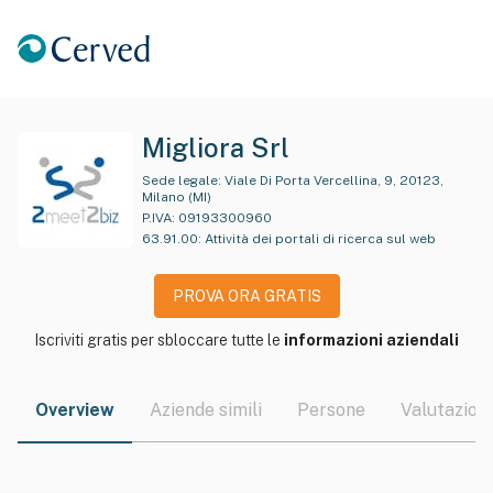
Migliora Srl
Sede legale:
Viale Di Porta Vercellina, 9, 20123,
Milano (MI)
P.IVA:
09193300960
63.91.00
:
Attività dei portali di ricerca sul web
PROVA ORA GRATIS
Iscriviti gratis per sbloccare tutte le
informazioni aziendali
Overview
Aziende simili
Persone
Valutazioni