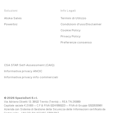
Soluzioni
Info Legali
Atoka Sales
Termini di Utilizzo
Powerbiz
Condizioni d'uso/Disclaimer
Cookie Policy
Privacy Policy
Preferenze consenso
CSA STAR Self-Assessment (CAIQ)
Informativa privacy ANCIC
Informativa privacy info commerciali
© 2026 SpazioDati S.r.l.
Via Adriano Olivetti 13, 38122 Trento (Trento) — REA TN 210089
Capitale sociale € 21.600 — C.F & P.IVA 02241890223 — P.IVA di Gruppo 12022630961
Azienda con Sistema di Gestione della Sicurezza delle Informazioni certificato da