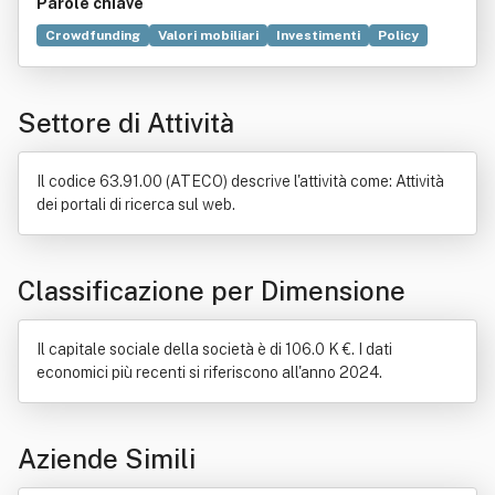
Parole chiave
Crowdfunding
Valori mobiliari
Investimenti
Policy
Startup
Blockchain
Direttiva
Equity crowdfunding
Capitale sociale
Similitudine (ingegneria)
Settore di Attività
Risarcimento del danno
Servizio
Soggetto di diritto
Autorità europea degli strumenti finanziari e dei mercati
Autorizzazione (diritto)
Legge
Norma giuridica
Il codice 63.91.00 (ATECO) descrive l'attività come: Attività
Regolamento
Unione europea
dei portali di ricerca sul web.
Classificazione per Dimensione
Il capitale sociale della società è di 106.0 K €. I dati
economici più recenti si riferiscono all'anno 2024.
Aziende Simili