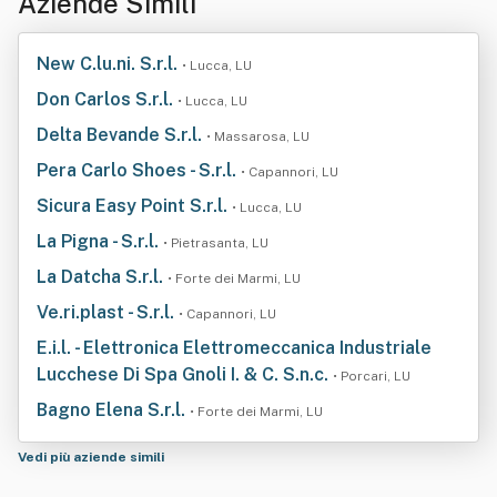
Aziende Simili
New C.lu.ni. S.r.l.
• Lucca, LU
Don Carlos S.r.l.
• Lucca, LU
Delta Bevande S.r.l.
• Massarosa, LU
Pera Carlo Shoes - S.r.l.
• Capannori, LU
Sicura Easy Point S.r.l.
• Lucca, LU
La Pigna - S.r.l.
• Pietrasanta, LU
La Datcha S.r.l.
• Forte dei Marmi, LU
Ve.ri.plast - S.r.l.
• Capannori, LU
E.i.l. - Elettronica Elettromeccanica Industriale
Lucchese Di Spa Gnoli I. & C. S.n.c.
• Porcari, LU
Bagno Elena S.r.l.
• Forte dei Marmi, LU
Vedi più aziende simili