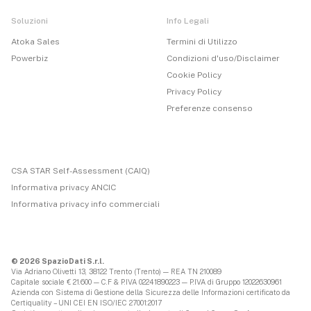
Soluzioni
Info Legali
Atoka Sales
Termini di Utilizzo
Powerbiz
Condizioni d'uso/Disclaimer
Cookie Policy
Privacy Policy
Preferenze consenso
CSA STAR Self-Assessment (CAIQ)
Informativa privacy ANCIC
Informativa privacy info commerciali
© 2026 SpazioDati S.r.l.
Via Adriano Olivetti 13, 38122 Trento (Trento) — REA TN 210089
Capitale sociale € 21.600 — C.F & P.IVA 02241890223 — P.IVA di Gruppo 12022630961
Azienda con Sistema di Gestione della Sicurezza delle Informazioni certificato da
Certiquality – UNI CEI EN ISO/IEC 27001:2017