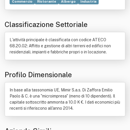
Commercio
Ristorante
Albergo
Industria
Bene immobile
Campeggio
Compravendita
Costruzione
Investimento
Locanda
Locazione
Classificazione Settoriale
L'attività principale è classificata con codice ATECO
68.20.02: Affitto e gestione di altri terreni ed edifici non
residenziali, impianti e fabbriche propri o in locazione.
Profilo Dimensionale
In base alla tassonomia UE, Mimir S.a.s. Di Zaffora Emilio
Paolo & C. è una "microimpresa" (meno di 10 dipendenti). Il
capitale sottoscritto ammonta a 10.0 K €. I dati economici più
recenti si riferiscono all'anno 2014.