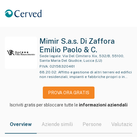
Mimir S.a.s. Di Zaffora
Emilio Paolo & C.
Sede legale:
Via Del Cimitero Xix, 532/B, 55100,
Santa Maria Del Giudice, Lucca (LU)
P.IVA:
02158320461
68.20.02
:
Affitto e gestione di altri terreni ed edifici
non residenziali, impianti e fabbriche propri o in
locazione
PROVA ORA GRATIS
Iscriviti gratis per sbloccare tutte le
informazioni aziendali
Overview
Aziende simili
Persone
Valutazioni