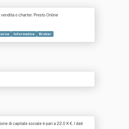
 vendita o charter. Presto Online
cerca
Informatica
Broker
Automazione
Compravendita
Italia
to
Immobiliare
Cloud computing
na web
Statistica
Consulenza
Eggi
e di capitale sociale è pari a 22.0 K €. I dati