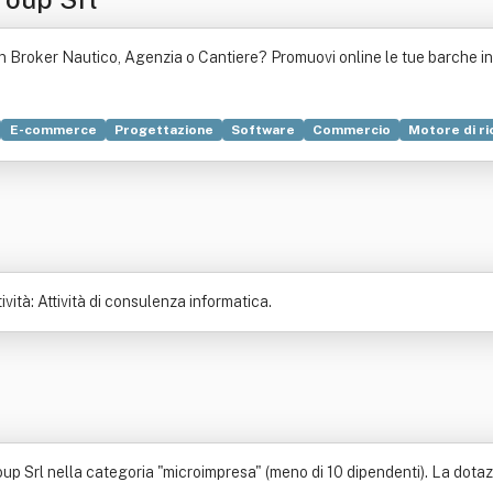
Un Broker Nautico, Agenzia o Cantiere? Promuovi online le tue barche in
E-commerce
Progettazione
Software
Commercio
Motore di ri
DNS
Online
Agenzia pubblicitaria
Casa
Trasporto
Management
ionale
Sicurezza informatica
Vendita al dettaglio
Hosting
Prodot
controllo
Sistema informatico
Catalogo
Legge
Marketing
Pagi
a)
Televisione
Usabilità
vità: Attività di consulenza informatica.
Srl nella categoria "microimpresa" (meno di 10 dipendenti). La dotazion