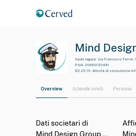
Mind Desig
Sede legale:
Via Francisco Ferrer,
P.IVA:
01660130491
62.20.10
:
Attività di consulenza in
Overview
Aziende simili
Persone
Dati societari di
Affi
Mind Design Group
Min