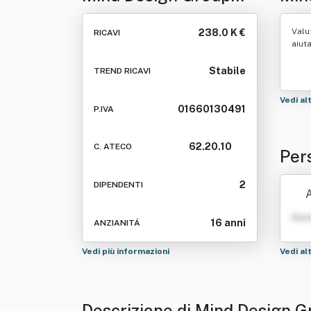
Srl
Valu
238.0 K €
RICAVI
aiut
Stabile
TREND RICAVI
Vedi al
01660130491
P.IVA
62.20.10
C. ATECO
Per
2
DIPENDENTI
A
Nom
16 anni
ANZIANITÁ
Vedi più informazioni
Vedi al
Descrizione di Mind Design G