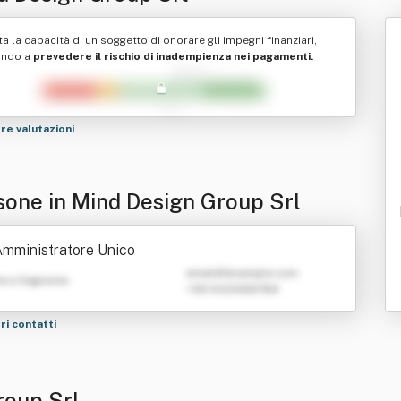
ta la capacità di un soggetto di onorare gli impegni finanziari,
ando a
prevedere il rischio di inadempienza nei pagamenti.
tre valutazioni
sone in Mind Design Group Srl
mministratore Unico
emailATexample.com
e e Cognome
+39 0123456789
tri contatti
roup Srl