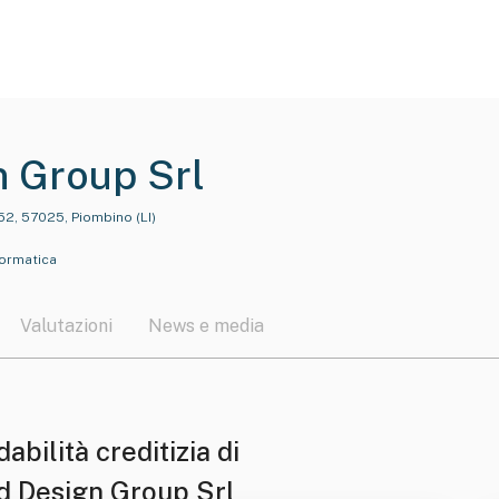
n Group Srl
 52, 57025, Piombino (LI)
formatica
Valutazioni
News e media
dabilità creditizia di
d Design Group Srl