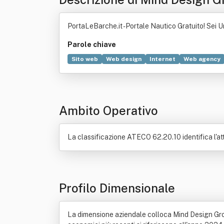
PortaLeBarche.it - Portale Nautico Gratuito! Sei 
Parole chiave
Sito web
Web design
Internet
Web agency
Posizionamento (motori di ricerca)
Progetto
Risorse naturali
Imbarcazioni
Ingegneria gest
Server web
Software gestionale
Pannello di 
Ambito Operativo
Organizzazione
Quotidiano
Radio (mass medi
La classificazione ATECO 62.20.10 identifica l'atti
Profilo Dimensionale
La dimensione aziendale colloca Mind Design Group 