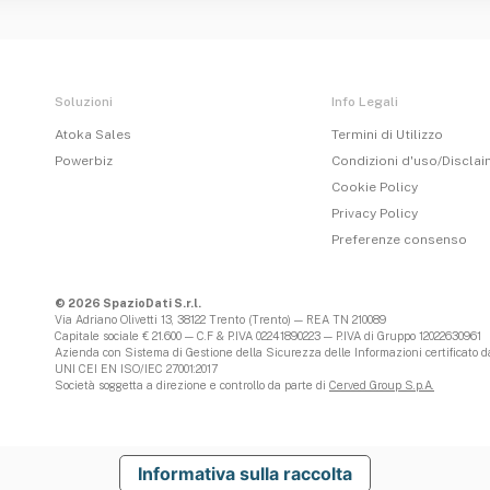
Soluzioni
Info Legali
Atoka Sales
Termini di Utilizzo
Powerbiz
Condizioni d'uso/Discla
Cookie Policy
Privacy Policy
Preferenze consenso
© 2026 SpazioDati S.r.l.
Via Adriano Olivetti 13, 38122 Trento (Trento) — REA TN 210089
Capitale sociale € 21.600 — C.F & P.IVA 02241890223 — P.IVA di Gruppo 12022630961
Azienda con Sistema di Gestione della Sicurezza delle Informazioni certificato da
UNI CEI EN ISO/IEC 27001:2017
Società soggetta a direzione e controllo da parte di
Cerved Group S.p.A.
Informativa sulla raccolta