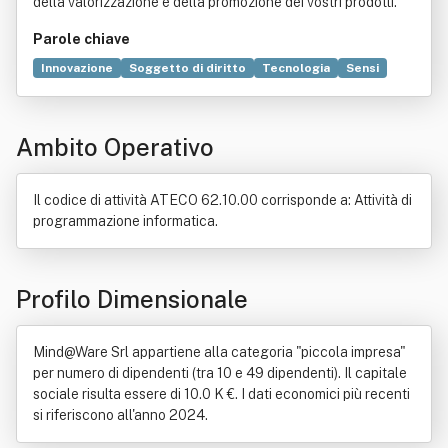
della valorizzazione e della promozione dei vostri prodotti.
Parole chiave
Innovazione
Soggetto di diritto
Tecnologia
Sensi
Salute
Servizio
Relazioni sociali
Analisi
Programma (informatica)
Bisogni
Prodotto (economia)
Ambito Operativo
Software
Applicazione (informatica)
Abilitazione
Bene immobile
Disco rigido
Grafica
Industria
Locazione
Macchina
Il codice di attività ATECO 62.10.00 corrisponde a: Attività di
programmazione informatica.
Profilo Dimensionale
Mind@Ware Srl appartiene alla categoria "piccola impresa"
per numero di dipendenti (tra 10 e 49 dipendenti). Il capitale
sociale risulta essere di 10.0 K €. I dati economici più recenti
si riferiscono all'anno 2024.