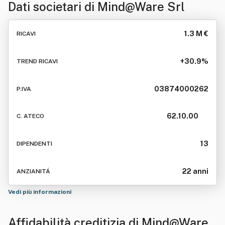
Dati societari di
Mind@Ware Srl
1.3 M €
RICAVI
+30.9%
TREND RICAVI
03874000262
P.IVA
62.10.00
C. ATECO
13
DIPENDENTI
22 anni
ANZIANITÁ
Vedi più informazioni
Affidabilità creditizia di
Mind@Ware