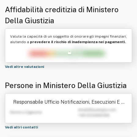
Affidabilità creditizia di
Ministero
Della Giustizia
Valuta la capacità di un soggetto di onorare gli impegni finanziari,
aiutando a
prevedere il rischio di inadempienza nei pagamenti.
Vedi altre valutazioni
Persone in Ministero Della Giustizia
Responsabile Ufficio Notificazioni, Esecuzioni E Pr
otesti Presso Il Tribunale Ordinario Di Tempio Pau
emailATexample.com
Nome e Cognome
+39 0123456789
sania
Vedi altri contatti