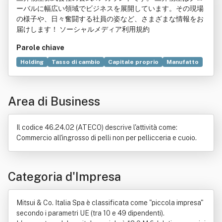
ーバルに幅広い領域でビジネスを展開しています。その現場
の様子や、日々奮闘する社員の姿など、さまざまな情報をお
届けします！ ソーシャルメディア利用規約
Parole chiave
Holding
Tasso di cambio
Capitale proprio
Manufatto
Capitale circolante netto
Dollari
Flusso di cassa operativo
Materie prime
Indebitamento
Area di Business
Macchina
Yen
Compravendita
International Accounting Standards
Ceramica
Commercio
Impianto chimico
Industria
Legge
Il codice 46.24.02 (ATECO) descrive l'attività come:
Prodotto (economia)
Produzione
Suolo
Commercio all'ingrosso di pelli non per pellicceria e cuoio.
Categoria d'Impresa
Mitsui & Co. Italia Spa è classificata come "piccola impresa"
secondo i parametri UE (tra 10 e 49 dipendenti).