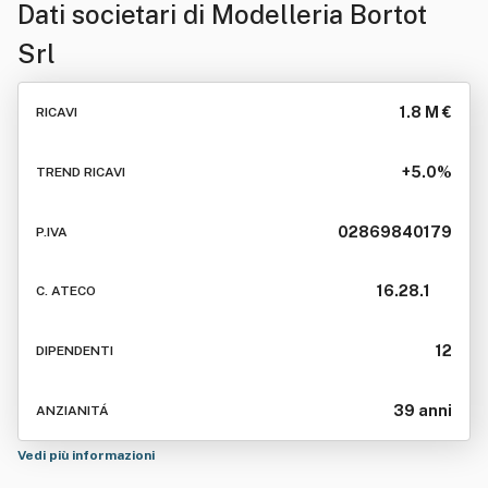
Dati societari di
Modelleria Bortot
Srl
1.8 M €
RICAVI
+5.0%
TREND RICAVI
02869840179
P.IVA
16.28.1
C. ATECO
12
DIPENDENTI
39 anni
ANZIANITÁ
Vedi più informazioni