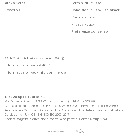
Atoka Sales
Termini di Utilizzo
Powerbiz
Condizioni d'uso/Disclaimer
Cookie Policy
Privacy Policy
Preferenze consenso
CSA STAR Self-Assessment (CAIQ)
Informativa privacy ANCIC
Informativa privacy info commerciali
© 2026 SpazioDati S.r.l.
Via Adriano Olivetti 13, 38122 Trento (Trento) — REA TN 210089
Capitale sociale € 21.600 — C.F & P.IVA 02241890223 — P.IVA di Gruppo 12022630961
Azienda con Sistema di Gestione della Sicurezza delle Informazioni certificato da
Certiquality – UNI CEI EN ISO/IEC 27001:2017
Società soggetta a direzione e controllo da parte di
Cerved Group S.p.A.