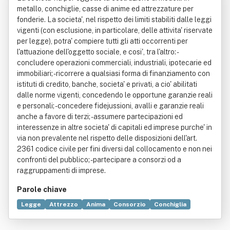
metallo, conchiglie, casse di anime ed attrezzature per
fonderie. La societa', nel rispetto dei limiti stabiliti dalle leggi
vigenti (con esclusione, in particolare, delle attivita' riservate
per legge), potra' compiere tutti gli atti occorrenti per
l'attuazione dell'oggetto sociale, e cosi', tra l'altro: -
concludere operazioni commerciali, industriali, ipotecarie ed
immobiliari; - ricorrere a qualsiasi forma di finanziamento con
istituti di credito, banche, societa' e privati, a cio' abilitati
dalle norme vigenti, concedendo le opportune garanzie reali
e personali; - concedere fidejussioni, avalli e garanzie reali
anche a favore di terzi; - assumere partecipazioni ed
interessenze in altre societa' di capitali ed imprese purche' in
via non prevalente nel rispetto delle disposizioni dell'art.
2361 codice civile per fini diversi dal collocamento e non nei
confronti del pubblico; - partecipare a consorzi od a
raggruppamenti di imprese.
Parole chiave
Legge
Attrezzo
Anima
Consorzio
Conchiglia
Bene immobile
Commercio
Industria
Metallo
Norma giuridica
Società di capitali