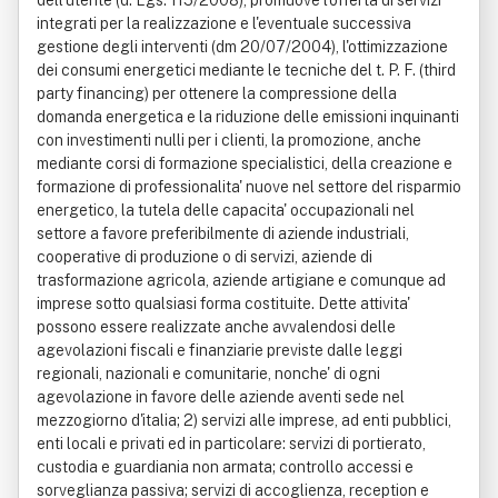
dell'utente (d. Lgs. 115/2008), promuove l'offerta di servizi
integrati per la realizzazione e l'eventuale successiva
gestione degli interventi (dm 20/07/2004), l'ottimizzazione
dei consumi energetici mediante le tecniche del t. P. F. (third
party financing) per ottenere la compressione della
domanda energetica e la riduzione delle emissioni inquinanti
con investimenti nulli per i clienti, la promozione, anche
mediante corsi di formazione specialistici, della creazione e
formazione di professionalita' nuove nel settore del risparmio
energetico, la tutela delle capacita' occupazionali nel
settore a favore preferibilmente di aziende industriali,
cooperative di produzione o di servizi, aziende di
trasformazione agricola, aziende artigiane e comunque ad
imprese sotto qualsiasi forma costituite. Dette attivita'
possono essere realizzate anche avvalendosi delle
agevolazioni fiscali e finanziarie previste dalle leggi
regionali, nazionali e comunitarie, nonche' di ogni
agevolazione in favore delle aziende aventi sede nel
mezzogiorno d'italia; 2) servizi alle imprese, ad enti pubblici,
enti locali e privati ed in particolare: servizi di portierato,
custodia e guardiania non armata; controllo accessi e
sorveglianza passiva; servizi di accoglienza, reception e