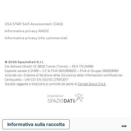
CSA STAR Self-Assessment (CAIQ)
Informativa privacy ANCIC
Informativa privacy info commerciali
© 2026 SpazioDati S.r.l.
Via Adriano Olivetti 13, 38122 Trento (Trento) — REA TN 210089
Capitale sociale € 21.600 — C.F & P.IVA 02241890223 — P.IVA di Gruppo 12022630961
Azienda con Sistema di Gestione della Sicurezza delle Informazioni certificato da
Certiquality – UNI CEI EN ISO/IEC 27001:2017
Società soggetta a direzione e controllo da parte di
Cerved Group S.p.A.
Informativa sulla raccolta