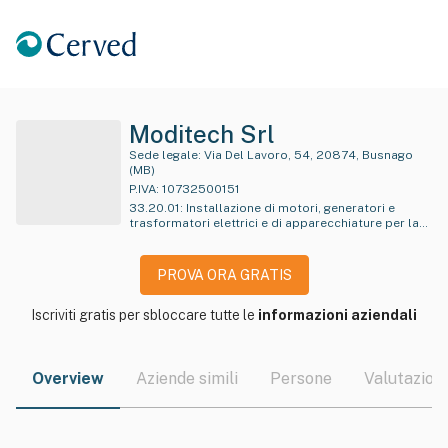
Moditech Srl
Sede legale:
Via Del Lavoro, 54, 20874, Busnago
(MB)
P.IVA:
10732500151
33.20.01
:
Installazione di motori, generatori e
trasformatori elettrici e di apparecchiature per la
distribuzione e il controllo della elettricità
PROVA ORA GRATIS
Iscriviti gratis per sbloccare tutte le
informazioni aziendali
Overview
Aziende simili
Persone
Valutazioni