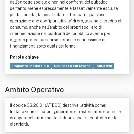
dell'oggetto sociale e non nei confronti del pubblico
pertanto, viene espressamente e tassativamente esclusa
per la societa', la possibilita' di effettuare qualsiasi
operazione che configuri attivita' di erogazione di credito al
consumo, anche nell'ambito dei propri soci, e/o di
intermediazione nei confronti del pubblico avente per
oggetto partecipazioni societarie e concessione di
finanziamenti sotto qualsiasi forma.
Parole chiave
Impianto industriale
Sicurezza sul lavoro
Industria
Ambiente
Servizio
Certificazione
Prodotto
Idraulica
Elettronica
Automazione
Commercio
Ambito Operativo
Elettricità
Energia
Manutenzione
Rete di computer
Telematica
Unione europea
Il codice 33.20.01 (ATECO) descrive l'attività come:
Installazione di motori, generatori e trasformatori elettrici e
di apparecchiature per la distribuzione e il controllo della
elettricità.