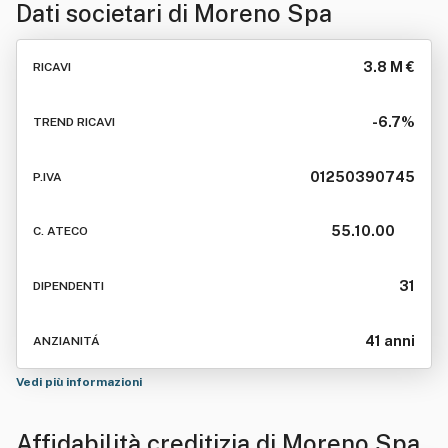
Dati societari di
Moreno Spa
3.8 M €
RICAVI
-6.7%
TREND RICAVI
01250390745
P.IVA
55.10.00
C. ATECO
31
DIPENDENTI
41 anni
ANZIANITÁ
Vedi più informazioni
Affidabilità creditizia di
Moreno Spa