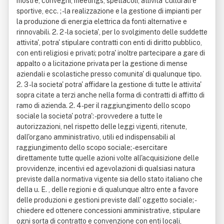
mostre, convegni, meetings, spettacoli, attivita' culturali e
sportive, ecc. ; - la realizzazione e la gestione di impianti per
la produzione di energia elettrica da fonti alternative e
rinnovabili. 2. 2 - la societa', per lo svolgimento delle suddette
attivita', potra' stipulare contratti con enti di diritto pubblico,
con enti religiosi e privati; potra' inoltre partecipare a gare di
appalto o a licitazione privata per la gestione di mense
aziendali e scolastiche presso comunita' di qualunque tipo.
2. 3 - la societa' potra' affidare la gestione di tutte le attivita'
sopra citate a terzi anche nella forma di contratti di affitto di
ramo di azienda. 2. 4 - per il raggiungimento dello scopo
sociale la societa' potra': - provvedere a tutte le
autorizzazioni, nel rispetto delle leggi vigenti, ritenute,
dall'organo amministrativo, utili ed indispensabili al
raggiungimento dello scopo sociale; - esercitare
direttamente tutte quelle azioni volte all'acquisizione delle
provvidenze, incentivi ed agevolazioni di qualsiasi natura
previste dalla normativa vigente sia dello stato italiano che
della u. E. , delle regioni e di qualunque altro ente a favore
delle produzioni e gestioni previste dall' oggetto sociale; -
chiedere ed ottenere concessioni amministrative, stipulare
ogni sorta di contratto e convenzione con enti locali,