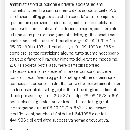
amministrazioni pubbliche e private, societa' ed enti
mutualistici per il raggiungimento dello scopo sociale; 2. 5 -
in relazione all'oggetto sociale la societa' potra' compiere
qualunque operazione industriale, mobiliare, immobiliare
(con esclusione di attivita' di intermediazione), commerciale
e finanziaria per il conseguimento dell'oggetto sociale con
esclusione delle attivita' di cui alle leggi 02. 01. 1991 n. 1 e
05. 07. 1991 n. 197 e di cui al d. Lgs. 01. 09. 1993 n. 385 e
compiere, senza restrizione alcuna, tutto quanto necessario
ed utile a favorire il raggiungimento dell'oggetto medesimo.
2. 6 - la societa' potra' assumere partecipazioni ed
interessenze in altre societa', imprese, consorzi, societa'
consortili ecc. Aventi oggetto analogo, affine o comunque
connesso al proprio, sia direttamente che indirettamente, nei
limiti consentiti dalla legge,il tutto al fine degli investimenti
di utili previsti dagli artt. 26 e 27 del dpr. 29. 09. 1973 n. 601
per i richiami agevolati previsti dal t. U. , dalle leggi sul
mezzogiorno d'italia 06. 10. 1971 n. 853 e successive
modificazioni, nonche' ai fini della l. 64/1986 e della l.
44/1986 e di ogni altra successiva norma agevolativa.