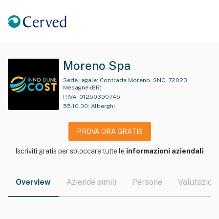
Moreno Spa
Sede legale:
Contrada Moreno, SNC, 72023,
Mesagne (BR)
P.IVA:
01250390745
55.10.00
:
Alberghi
PROVA ORA GRATIS
Iscriviti gratis per sbloccare tutte le
informazioni aziendali
Overview
Aziende simili
Persone
Valutazioni