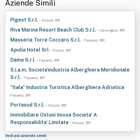
Aziende Simili
Pigest S.r.l.
• Ostuni, BR
Riva Marina Resort Beach Club S.r.l.
• Carovigno, BR
Masseria Torre Coccaro S.r.l.
• Fasano, BR
Apulia Hotel Srl
• Ostuni, BR
Dama S.r.l.
• Fasano, BR
S.i.a.m. Societa'industria Alberghiera Meridionale
S.r.l.
• Fasano, BR
"Itala" Industria Turistica Alberghiera Adriatica
•
Fasano, BR
Portasud S.r.l.
• Ostuni, BR
Immobiliare Ostuni Imosa Societa' A
Responsabilita' Limitata
• Ostuni, BR
Vedi più aziende simili