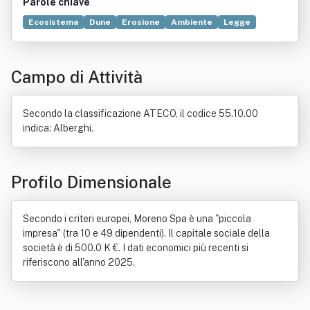
Parole chiave
Ecosistema
Dune
Erosione
Ambiente
Legge
Flora
Innovazione
Spettacolo
Cambiamento climatico
Contratto
Estetica
Ecologia
Vendita al dettaglio
Campo di Attività
Albergo
Bene immobile
Comunità
Fonti alternative di energia
Italia
Ristorante
Servizio
Turismo
Secondo la classificazione ATECO, il codice 55.10.00
indica: Alberghi.
Profilo Dimensionale
Secondo i criteri europei, Moreno Spa è una "piccola
impresa" (tra 10 e 49 dipendenti). Il capitale sociale della
società è di 500.0 K €. I dati economici più recenti si
riferiscono all'anno 2025.