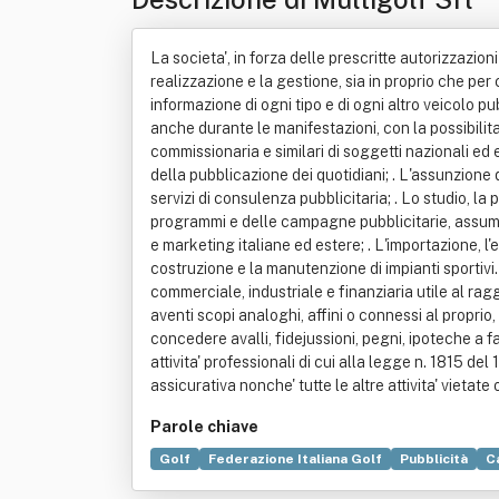
La societa', in forza delle prescritte autorizzazion
realizzazione e la gestione, sia in proprio che per co
informazione di ogni tipo e di ogni altro veicolo pub
anche durante le manifestazioni, con la possibilita
commissionaria e similari di soggetti nazionali ed es
della pubblicazione dei quotidiani; . L'assunzione 
servizi di consulenza pubblicitaria; . Lo studio, la 
programmi e delle campagne pubblicitarie, assume
e marketing italiane ed estere; . L'importazione, l
costruzione e la manutenzione di impianti sportivi
commerciale, industriale e finanziaria utile al rag
aventi scopi analoghi, affini o connessi al proprio
concedere avalli, fidejussioni, pegni, ipoteche a f
attivita' professionali di cui alla legge n. 1815 del 19
assicurativa nonche' tutte le altre attivita' vieta
Parole chiave
Golf
Federazione Italiana Golf
Pubblicità
C
Commercio
Standard
Progettazione
Distr