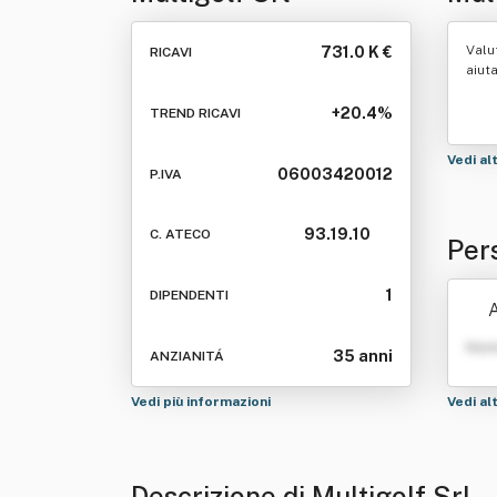
Valu
731.0 K €
RICAVI
aiut
+20.4%
TREND RICAVI
Vedi al
06003420012
P.IVA
93.19.10
C. ATECO
Pers
1
DIPENDENTI
A
Nom
35 anni
ANZIANITÁ
Vedi più informazioni
Vedi al
Descrizione di Multigolf Srl