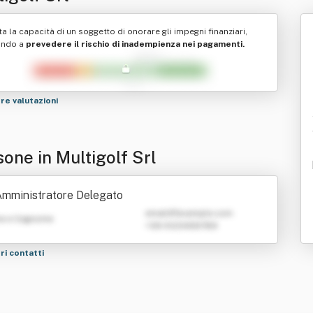
ta la capacità di un soggetto di onorare gli impegni finanziari,
ando a
prevedere il rischio di inadempienza nei pagamenti.
tre valutazioni
one in Multigolf Srl
mministratore Delegato
emailATexample.com
e e Cognome
+39 0123456789
tri contatti