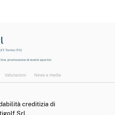
l
27, Torino (TO)
rtive, promozione di eventi sportivi
Valutazioni
News e media
dabilità creditizia di
igolf Srl