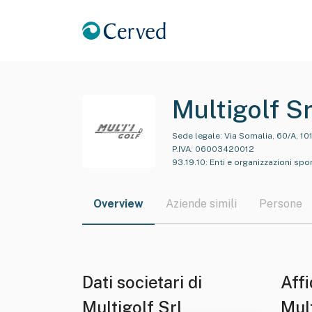
Multigolf Sr
Sede legale:
Via Somalia, 60/A, 101
P.IVA:
06003420012
93.19.10
:
Enti e organizzazioni spo
Overview
Aziende simili
Persone
Dati societari di
Affi
Multigolf Srl
Mult