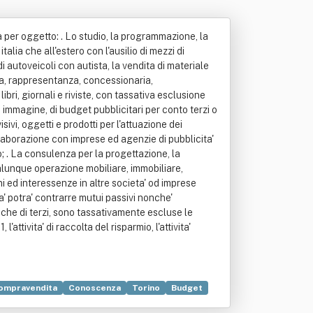
 ha per oggetto: . Lo studio, la programmazione, la
talia che all'estero con l'ausilio di mezzi di
 di autoveicoli con autista, la vendita di materiale
nzia, rappresentanza, concessionaria,
libri, giornali e riviste, con tassativa esclusione
i immagine, di budget pubblicitari per conto terzi o
sivi, oggetti e prodotti per l'attuazione dei
aborazione con imprese ed agenzie di pubblicita'
o; . La consulenza per la progettazione, la
ualunque operazione mobiliare, immobiliare,
ni ed interessenze in altre societa' od imprese
a' potra' contrarre mutui passivi nonche'
o che di terzi, sono tassativamente escluse le
'attivita' di raccolta del risparmio, l'attivita'
ompravendita
Conoscenza
Torino
Budget
Manutenzione
Pegno
Soggetto di diritto