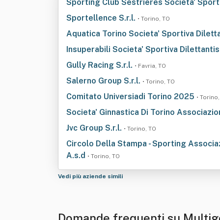
Sporting Club Sestrieres Societa' Sporti
Sportellence S.r.l.
• Torino, TO
Aquatica Torino Societa' Sportiva Diletta
Insuperabili Societa' Sportiva Dilettanti
Gully Racing S.r.l.
• Favria, TO
Salerno Group S.r.l.
• Torino, TO
Comitato Universiadi Torino 2025
• Torino
Societa' Ginnastica Di Torino Associazio
Jvc Group S.r.l.
• Torino, TO
Circolo Della Stampa - Sporting Associaz
A.s.d
• Torino, TO
Vedi più aziende simili
Domande frequenti su Multigo