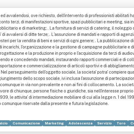
i ed avvalendosi, ove richiesto, dell'intervento di professionisti abilitati
nto terzi, di manifestazioni sportive, spazi pubblicitari e meeting, sia in i
blicitario e di marketing; . La fornitura di servizi di catering, il noleggio
' di avvalersi di ditte terze; . L'assunzione di mandati e rapporti di age
teri per la vendita di beni e servizi di ogni genere; . La pubblicazione di 
di incarichi, l'organizzazione e la gestione di campagne pubblicitarie e d
progettazione e la produzione in proprio e l'acquisizione da terzi di audiovi
ndo e concedendo mandati, instaurando rapporti commerciali e di coll
'esportazione e commercializzazione di articoli sportivi e di abbigliament
. Nel perseguimento dell'oggetto sociale, la societa' potra' compiere q
giungimento dello scopo sociale, ivi inclusa l'assunzione di partecipazio
, comunque in via non prevalente e non ai fini di collocamento. La societ
avore di chiunque, persone fisiche o giuridiche, sia nell'interesse propri
39, le attivita' di intermediazione mobiliare di cui alla legge n. 1 del 1991, l
te o comunque riservate dalla presente e futura legislazione.
alcio
Comunicazione
Marketing
Adolescenza
Servizio
Toro
C
ibuzione commerciale
Editoria
Esportazione
Giornale
Mandato