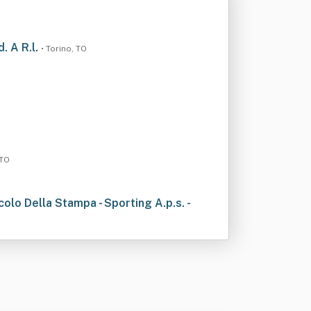
. A R.l.
• Torino, TO
 TO
olo Della Stampa - Sporting A.p.s. -