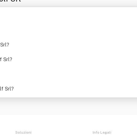
 Srl
?
f Srl
?
lf Srl
?
Soluzioni
Info Legali