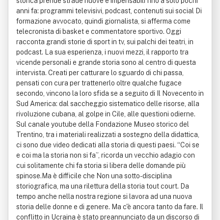
storica prende strade nuove e impensabili fino a solo pochi
anni fa: programmi televisivi, podcast, contenuti sui social Di
formazione avvocato, quindi giornalista, si afferma come
telecronista di basket e commentatore sportivo. Oggi
racconta grandi storie di sport in tv, sui palchi dei teatri, in
podcast. La sua esperienza, i nuovi mezzi, il rapporto tra
vicende personali e grande storia sono al centro di questa
intervista. Creati per catturare lo sguardo di chi passa,
pensati con cura per trattenerlo oltre qualche fugace
secondo, vincono la loro sfida se a seguito di Il Novecento in
Sud America: dal saccheggio sistematico delle risorse, alla
rivoluzione cubana, al golpe in Cile, alle questioni odierne.
Sul canale youtube della Fondazione Museo storico del
Trentino, tra i materiali realizzati a sostegno della didattica,
ci sono due video dedicati alla storia di questi paesi. “Coi se
e coi ma la storia non si fa”, ricorda un vecchio adagio con
cui solitamente chi fa storia si libera delle domande più
spinose.Ma è difficile che Non una sotto-disciplina
storiografica, ma una rilettura della storia tout court. Da
tempo anche nella nostra regione si lavora ad una nuova
storia delle donne e di genere. Ma c'è ancora tanto da fare. Il
conflitto in Ucraina è stato preannunciato da un discorso di