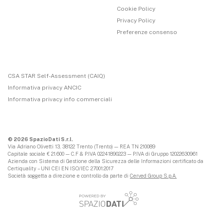
Cookie Policy
Privacy Policy
Preferenze consenso
CSA STAR Self-Assessment (CAIQ)
Informativa privacy ANCIC
Informativa privacy info commerciali
© 2026 SpazioDati S.r.l.
Via Adriano Olivetti 13, 38122 Trento (Trento) — REA TN 210089
Capitale sociale € 21.600 — C.F & P.IVA 02241890223 — P.IVA di Gruppo 12022630961
Azienda con Sistema di Gestione della Sicurezza delle Informazioni certificato da
Certiquality – UNI CEI EN ISO/IEC 27001:2017
Società soggetta a direzione e controllo da parte di
Cerved Group S.p.A.