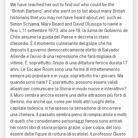
We have reached her out to find out who could be the
“British Barbero” and she went on to list about many British
historians that you may not have heard about yet, such as
Simon Schama, Mary Beard and David Olusoga to name a
few. L'11 settembre 1973, alle ore 18, la Junta de Gobierno de
Chile assume la guida del Paese e decreta lo stato
d'assedio. È il momento culminante del golpe che ha
deposto il governo democraticamente eletto di Salvador
Allende e l'avvio di una repressione che farà migliaia di
vittime. È, soprattutto, l'inizio di una dittatura feroce durata 17
anni. Le Escape Room sono una forma di intrattenimento
sempre più popolare e in voga, soprattutto tra i giovani. Ma
quando sono nate? E soprattutto, possono essere validi
alleati per comunicare la Storia in modo nuovo e interattivo?
Il Muro sembra ancora essere una delle attrazioni più forti di
Berlino, ma anche qui, come per molti altri luoghi della
capitale tedesca, si ha spesso la sensazione di rincorrere
una chimera. Il passato sembra pieno di rompiscatole e molti
di quelli che consideriamo personaggi famosi sono entrati
nei nostri libri di storia proprio grazie, o per colpa, del loro
essere delle figure di rottura (di scatole). Il professor Giusto