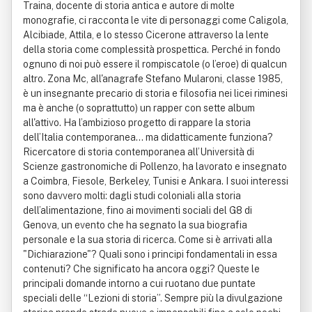
Traina, docente di storia antica e autore di molte
monografie, ci racconta le vite di personaggi come Caligola,
Alcibiade, Attila, e lo stesso Cicerone attraverso la lente
della storia come complessità prospettica. Perché in fondo
ognuno di noi può essere il rompiscatole (o l’eroe) di qualcun
altro. Zona Mc, all'anagrafe Stefano Mularoni, classe 1985,
è un insegnante precario di storia e filosofia nei licei riminesi
ma è anche (o soprattutto) un rapper con sette album
all'attivo. Ha l’ambizioso progetto di rappare la storia
dell’Italia contemporanea… ma didatticamente funziona?
Ricercatore di storia contemporanea all’Università di
Scienze gastronomiche di Pollenzo, ha lavorato e insegnato
a Coimbra, Fiesole, Berkeley, Tunisi e Ankara. I suoi interessi
sono davvero molti: dagli studi coloniali alla storia
dell’alimentazione, fino ai movimenti sociali del G8 di
Genova, un evento che ha segnato la sua biografia
personale e la sua storia di ricerca. Come si è arrivati alla
"Dichiarazione"? Quali sono i principi fondamentali in essa
contenuti? Che significato ha ancora oggi? Queste le
principali domande intorno a cui ruotano due puntate
speciali delle “Lezioni di storia”. Sempre più la divulgazione