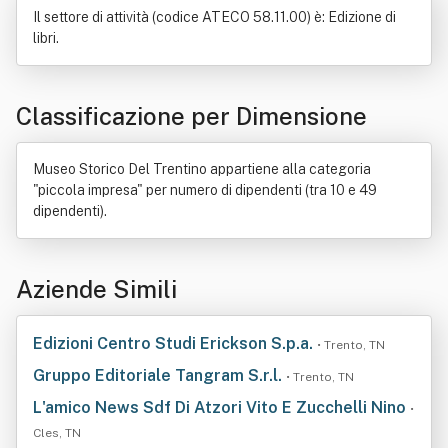
Aeronautica Militare
Elettronica
Politica
Il settore di attività (codice ATECO 58.11.00) è: Edizione di
Ricerca scientifica
Capitale sociale
Mass media
libri.
Pilota
Carta
Associazione (diritto)
Complementarità
Conoscenza
Identità (scienze sociali)
Integrazione (scienze sociali)
Interdisciplinarità
Classificazione per Dimensione
Pluralismo
Rito
Storiografia
Territorio
Trento
Museo Storico Del Trentino appartiene alla categoria
"piccola impresa" per numero di dipendenti (tra 10 e 49
dipendenti).
Aziende Simili
Edizioni Centro Studi Erickson S.p.a.
• Trento, TN
Gruppo Editoriale Tangram S.r.l.
• Trento, TN
L'amico News Sdf Di Atzori Vito E Zucchelli Nino
•
Cles, TN