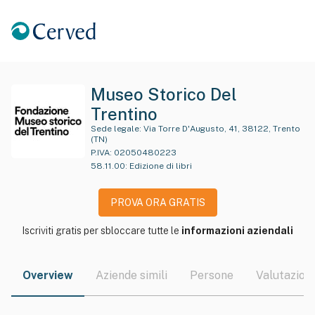
Museo Storico Del
Trentino
Sede legale:
Via Torre D'Augusto, 41, 38122, Trento
(TN)
P.IVA:
02050480223
58.11.00
:
Edizione di libri
PROVA ORA GRATIS
Iscriviti gratis per sbloccare tutte le
informazioni aziendali
Overview
Aziende simili
Persone
Valutazioni