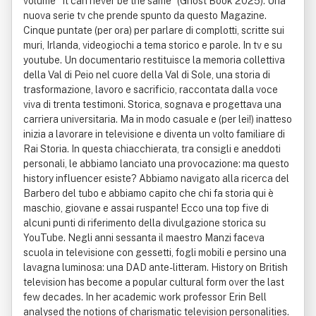
volume “It can never be the same” (Ghost Book 2025). Una
nuova serie tv che prende spunto da questo Magazine.
Cinque puntate (per ora) per parlare di complotti, scritte sui
muri, Irlanda, videogiochi a tema storico e parole. In tv e su
youtube. Un documentario restituisce la memoria collettiva
della Val di Peio nel cuore della Val di Sole, una storia di
trasformazione, lavoro e sacrificio, raccontata dalla voce
viva di trenta testimoni. Storica, sognava e progettava una
carriera universitaria. Ma in modo casuale e (per lei!) inatteso
inizia a lavorare in televisione e diventa un volto familiare di
Rai Storia. In questa chiacchierata, tra consigli e aneddoti
personali, le abbiamo lanciato una provocazione: ma questo
history influencer esiste? Abbiamo navigato alla ricerca del
Barbero del tubo e abbiamo capito che chi fa storia qui è
maschio, giovane e assai ruspante! Ecco una top five di
alcuni punti di riferimento della divulgazione storica su
YouTube. Negli anni sessanta il maestro Manzi faceva
scuola in televisione con gessetti, fogli mobili e persino una
lavagna luminosa: una DAD ante-litteram. History on British
television has become a popular cultural form over the last
few decades. In her academic work professor Erin Bell
analysed the notions of charismatic television personalities.