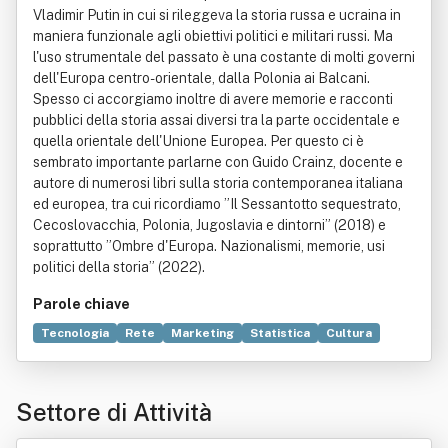
Vladimir Putin in cui si rileggeva la storia russa e ucraina in
maniera funzionale agli obiettivi politici e militari russi. Ma
l'uso strumentale del passato è una costante di molti governi
dell'Europa centro-orientale, dalla Polonia ai Balcani.
Spesso ci accorgiamo inoltre di avere memorie e racconti
pubblici della storia assai diversi tra la parte occidentale e
quella orientale dell'Unione Europea. Per questo ci è
sembrato importante parlarne con Guido Crainz, docente e
autore di numerosi libri sulla storia contemporanea italiana
ed europea, tra cui ricordiamo ”Il Sessantotto sequestrato,
Cecoslovacchia, Polonia, Jugoslavia e dintorni” (2018) e
soprattutto ”Ombre d'Europa. Nazionalismi, memorie, usi
politici della storia” (2022).
Parole chiave
Tecnologia
Rete
Marketing
Statistica
Cultura
Informazione
Libro
Aerei
Podcast
Emigrazione
Periodico
Storia
Biografia
Diretta
Settore di Attività
Provincia autonoma di Trento
Comunità
Documento
Sito web
Aeronautica
Televisione