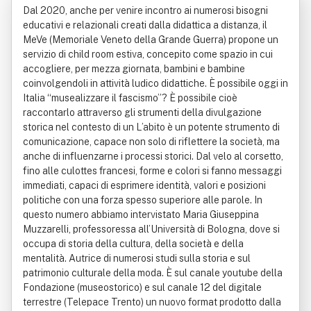
Dal 2020, anche per venire incontro ai numerosi bisogni
educativi e relazionali creati dalla didattica a distanza, il
MeVe (Memoriale Veneto della Grande Guerra) propone un
servizio di child room estiva, concepito come spazio in cui
accogliere, per mezza giornata, bambini e bambine
coinvolgendoli in attività ludico didattiche. È possibile oggi in
Italia “musealizzare il fascismo”? È possibile cioè
raccontarlo attraverso gli strumenti della divulgazione
storica nel contesto di un L’abito è un potente strumento di
comunicazione, capace non solo di riflettere la società, ma
anche di influenzarne i processi storici. Dal velo al corsetto,
fino alle culottes francesi, forme e colori si fanno messaggi
immediati, capaci di esprimere identità, valori e posizioni
politiche con una forza spesso superiore alle parole. In
questo numero abbiamo intervistato Maria Giuseppina
Muzzarelli, professoressa all’Università di Bologna, dove si
occupa di storia della cultura, della società e della
mentalità. Autrice di numerosi studi sulla storia e sul
patrimonio culturale della moda. È sul canale youtube della
Fondazione (museostorico) e sul canale 12 del digitale
terrestre (Telepace Trento) un nuovo format prodotto dalla