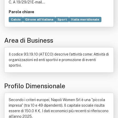
C, A 19/29/21E-mail...
Parole chiave
Calcio
Girone all'italiana
Sport
Italia meridionale
Regular season
Bene immobile
Organizzazione
Mezzo di comunicazione di massa
Convegno
Area di Business
Costruzione
Formazione
Pubblicità
Servizio
Tecnica
Televisione
Il codice 93.19.10 (ATECO) descrive l'attività come: Attività di
organizzazioni ed enti sportivi e promozione di eventi
sportivi.
Profilo Dimensionale
Secondo i criteri europei, Napoli Women Srl è una "piccola
impresa" (tra 10 e 49 dipendenti). Il capitale sociale risulta
essere di 150.0 K €. I dati economici più recenti si riferiscono
all'anno 2025.