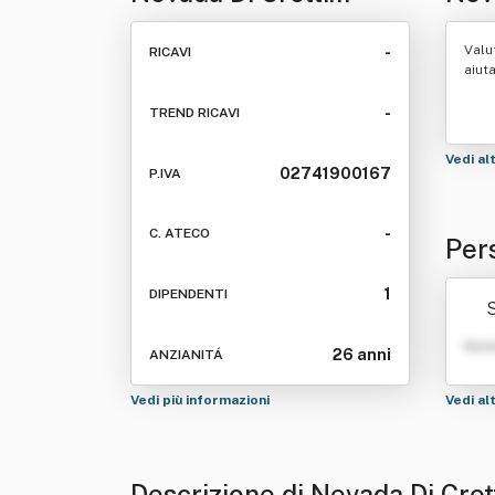
Monia & Bertocchi
Emil
Valu
-
RICAVI
Emilio S.n.c.
aiut
-
TREND RICAVI
Vedi al
02741900167
P.IVA
-
C. ATECO
Per
rtoc
1
DIPENDENTI
S
Nom
26 anni
ANZIANITÁ
Vedi più informazioni
Vedi al
Descrizione di Nevada Di Cret