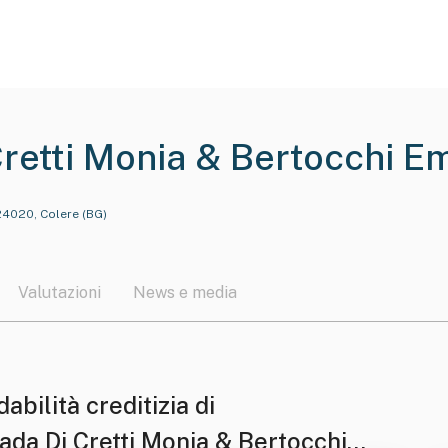
retti Monia & Bertocchi Emi
24020, Colere (BG)
Valutazioni
News e media
dabilità creditizia di
ada Di Cretti Monia & Bertocchi