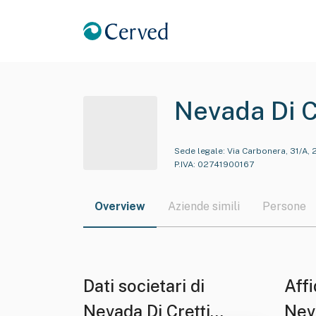
Nevada Di C
Sede legale:
Via Carbonera, 31/A, 
P.IVA:
02741900167
Overview
Aziende simili
Persone
Dati societari di
Affi
Nevada Di Cretti
Nev