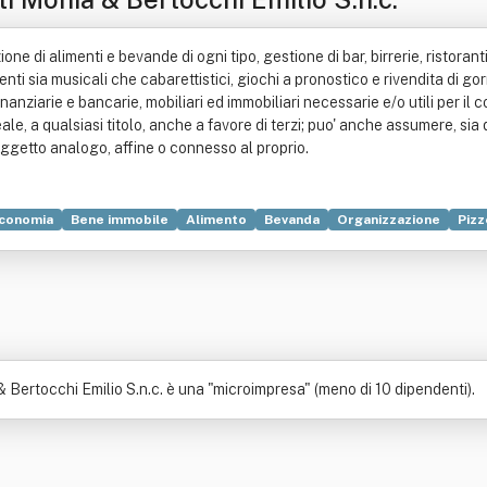
zione di alimenti e bevande di ogni tipo, gestione di bar, birrerie, ristora
nti sia musicali che cabarettistici, giochi a pronostico e rivendita di go
nanziarie e bancarie, mobiliari ed immobiliari necessarie e/o utili per il
reale, a qualsiasi titolo, anche a favore di terzi; puo' anche assumere, s
 oggetto analogo, affine o connesso al proprio.
conomia
Bene immobile
Alimento
Bevanda
Organizzazione
Pizz
& Bertocchi Emilio S.n.c. è una "microimpresa" (meno di 10 dipendenti).