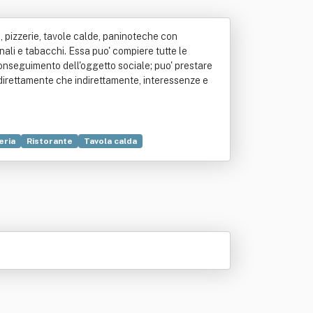
nti, pizzerie, tavole calde, paninoteche con
rnali e tabacchi. Essa puo' compiere tutte le
 conseguimento dell'oggetto sociale; puo' prestare
ia direttamente che indirettamente, interessenze e
eria
Ristorante
Tavola calda