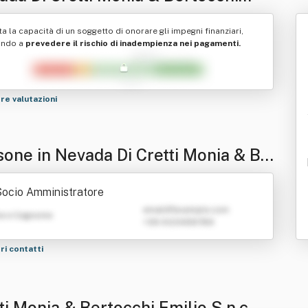
io S.n.c.
ta la capacità di un soggetto di onorare gli impegni finanziari,
ando a
prevedere il rischio di inadempienza nei pagamenti.
tre valutazioni
sone in Nevada Di Cretti Monia & Be
chi Emilio S.n.c.
ocio Amministratore
emailATexample.com
e e Cognome
+39 0123456789
tri contatti
ti Monia & Bertocchi Emilio S.n.c.