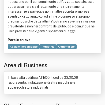
necessarie per il conseguimento dell'oggetto sociale; essa
potra' assumere sia direttamente che indirettamente
interessenze e partecipazioni in altre societa' o imprese
aventi oggetto analogo, od affine o connesso al proprio,
precisandosi che dette attivita' potranno avvenire in via non
prevalente e non nei confronti del pubblico e comunque nei
limiti previsti dalle vigenti disposizioni di legge.
Parole chiave
Acciaio inossidabile
Industria
Commercio
Processo produttivo
Organizzazione
Tecnologia
Attrezzo
Autorità
Chimica
Contratto
Ecologia
Area di Business
Farmacia
Formazione
Igiene
Impianto elettrico
Incendio
Manutenzione
Servizio
In base alla codifica ATECO, il codice 33.20.09
rappresenta: Installazione di altre macchine e
apparecchiature industriali.