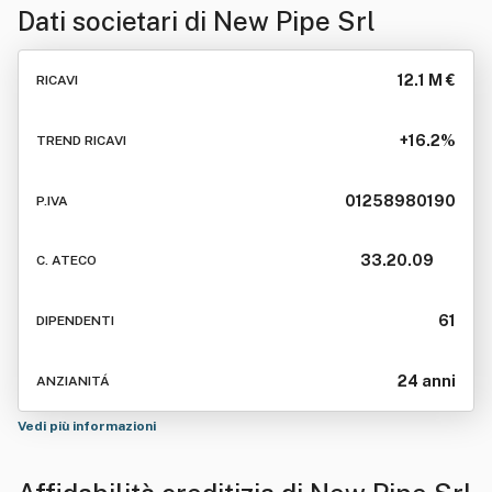
Dati societari di
New Pipe Srl
12.1 M €
RICAVI
+16.2%
TREND RICAVI
01258980190
P.IVA
33.20.09
C. ATECO
61
DIPENDENTI
24 anni
ANZIANITÁ
Vedi più informazioni