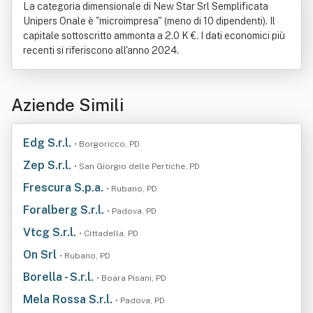
La categoria dimensionale di New Star Srl Semplificata
Unipers Onale è "microimpresa" (meno di 10 dipendenti). Il
capitale sottoscritto ammonta a 2.0 K €. I dati economici più
recenti si riferiscono all'anno 2024.
Aziende Simili
Edg S.r.l.
• Borgoricco, PD
Zep S.r.l.
• San Giorgio delle Pertiche, PD
Frescura S.p.a.
• Rubano, PD
Foralberg S.r.l.
• Padova, PD
Vtcg S.r.l.
• Cittadella, PD
On Srl
• Rubano, PD
Borella - S.r.l.
• Boara Pisani, PD
Mela Rossa S.r.l.
• Padova, PD