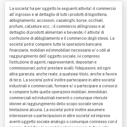
cata Unipers Onale
La societa' ha per oggetto le seguenti attivita':- il commercio
all' ingrosso e al dettaglio di tutti i prodotti di bigiotteria,
abbigliamento, accessori, casalinghi, borse, occhiali,
profumi, calzature ecc. ;- il commercio all'ingrosso e al
dettaglio di prodotti alimentari e bevande;- l' attivita' di
confezione di abbigliamento e il commercio degli stessi. La
societa' potra' compiere tutte le operazioni bancarie,
finanziarie, mobiliari ed immobiliari necessarie e/ o utili al
raggiungimento dell' oggetto sociale, ivi compreso
l'istituzione di agenti, rappresentanti, depositari e
commissionari; potra' prestare avalli, fidejussioni, ed ogni
altra garanzia, anche reale, a qualsiasi titolo, anche a favore
di terzi. La societa' potra' inoltre partecipare in altre societa'
industriali e commerciali, formare e/ o partecipare a consorzi
e compiere tutte quelle operazioni mobiliari, immobiliari,
commerciali ed industriali inerenti o comunque ritenute
idonee al raggiungimento dello scopo sociale senza
limitazione alcuna. La societa' potra' inoltre assumere
interessenze o partecipazioni in altre societa' ed imprese
aventi oggetto sociale analogo o comunque connesso con il