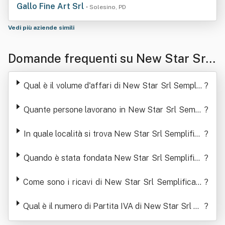
Gallo Fine Art Srl
• Solesino, PD
Vedi più aziende simili
Domande frequenti su New Star Srl
Semplificata Unipers Onale
Qual è il volume d'affari di New Star Srl Semplifi
?
cata Unipers Onale
Quante persone lavorano in New Star Srl Sempli
?
ficata Unipers Onale
In quale località si trova New Star Srl Semplifica
?
ta Unipers Onale
Quando è stata fondata New Star Srl Semplifica
?
ta Unipers Onale
Come sono i ricavi di New Star Srl Semplificata
?
Unipers Onale negli ultimi anni
Qual è il numero di Partita IVA di New Star Srl Se
?
mplificata Unipers Onale