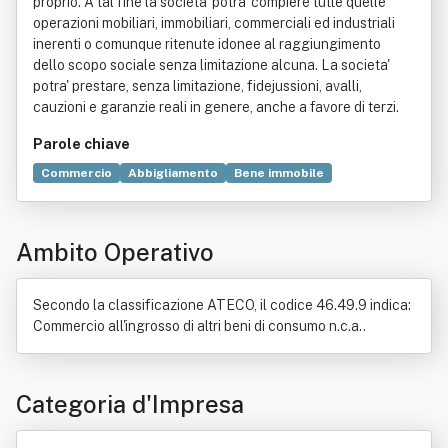
proprio. A tal fine la societa' potra' compiere tutte quelle
operazioni mobiliari, immobiliari, commerciali ed industriali
inerenti o comunque ritenute idonee al raggiungimento
dello scopo sociale senza limitazione alcuna. La societa'
potra' prestare, senza limitazione, fidejussioni, avalli,
cauzioni e garanzie reali in genere, anche a favore di terzi.
Parole chiave
Commercio
Abbigliamento
Bene immobile
Vendita al dettaglio
Profumo
Titolo (finanza)
Accessorio
Alimento
Bevanda
Occhiali
Produzione
Ambito Operativo
Secondo la classificazione ATECO, il codice 46.49.9 indica:
Commercio all'ingrosso di altri beni di consumo n.c.a..
Categoria d'Impresa