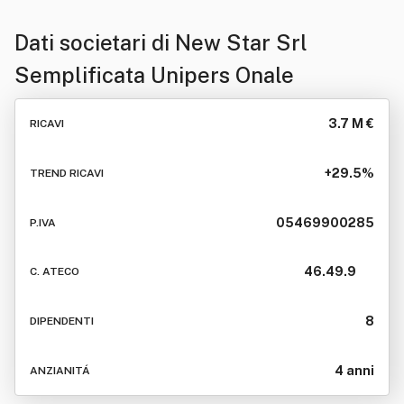
Dati societari di
New Star Srl
Semplificata Unipers Onale
3.7 M €
RICAVI
+29.5%
TREND RICAVI
05469900285
P.IVA
46.49.9
C. ATECO
8
DIPENDENTI
4 anni
ANZIANITÁ