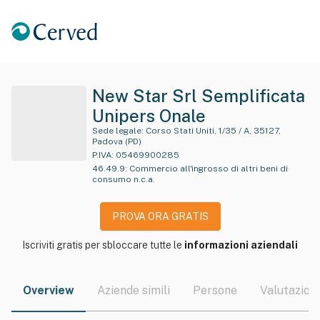
New Star Srl Semplificata
Unipers Onale
Sede legale:
Corso Stati Uniti, 1/35 / A, 35127,
Padova (PD)
P.IVA:
05469900285
46.49.9
:
Commercio all'ingrosso di altri beni di
consumo n.c.a.
PROVA ORA GRATIS
Iscriviti gratis per sbloccare tutte le
informazioni aziendali
Overview
Aziende simili
Persone
Valutazioni