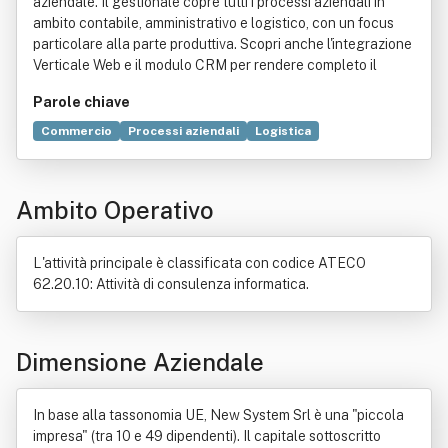
aziendale. Il gestionale copre tutti i processi aziendali in
ambito contabile, amministrativo e logistico, con un focus
particolare alla parte produttiva. Scopri anche l'integrazione
Verticale Web e il modulo CRM per rendere completo il
Parole chiave
Commercio
Processi aziendali
Logistica
Integrazione verticale
Promozione
Database
Connessione (informatica)
Legge
Tecnica
Ambito Operativo
Informatica
Prodotto
Software
Sviluppo economico
Bene immobile
Elettronica
Intranet
Macchina
Norma giuridica
Produzione
Rete di computer
L'attività principale è classificata con codice ATECO
62.20.10: Attività di consulenza informatica.
Dimensione Aziendale
In base alla tassonomia UE, New System Srl è una "piccola
impresa" (tra 10 e 49 dipendenti). Il capitale sottoscritto