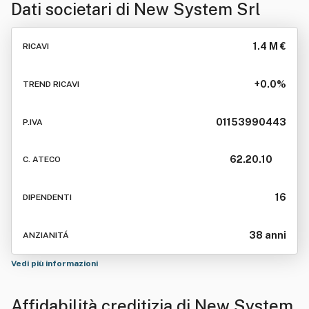
Dati societari di
New System Srl
1.4 M €
RICAVI
+0.0%
TREND RICAVI
01153990443
P.IVA
62.20.10
C. ATECO
16
DIPENDENTI
38 anni
ANZIANITÁ
Vedi più informazioni
Affidabilità creditizia di
New System