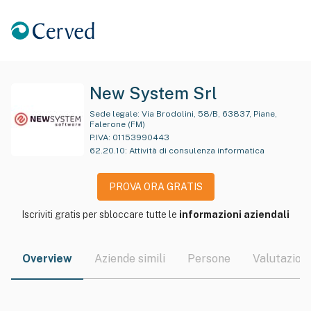
New System Srl
Sede legale:
Via Brodolini, 58/B, 63837, Piane,
Falerone (FM)
P.IVA:
01153990443
62.20.10
:
Attività di consulenza informatica
PROVA ORA GRATIS
Iscriviti gratis per sbloccare tutte le
informazioni aziendali
Overview
Aziende simili
Persone
Valutazioni