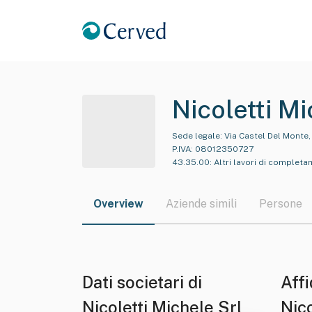
Nicoletti Mi
Sede legale:
Via Castel Del Monte,
P.IVA:
08012350727
43.35.00
:
Altri lavori di completam
Overview
Aziende simili
Persone
Dati societari di
Affi
Nicoletti Michele Srl
Nico