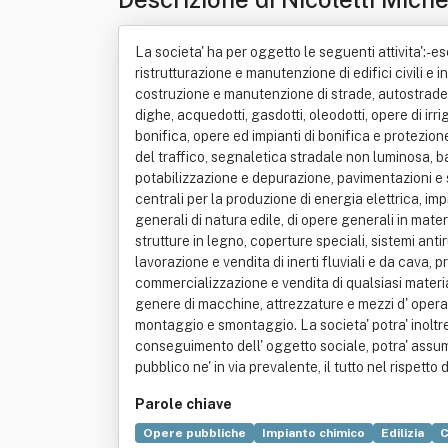
La societa' ha per oggetto le seguenti attivita':- es
ristrutturazione e manutenzione di edifici civili e in
costruzione e manutenzione di strade, autostrade, p
dighe, acquedotti, gasdotti, oleodotti, opere di irr
bonifica, opere ed impianti di bonifica e protezio
del traffico, segnaletica stradale non luminosa, bar
potabilizzazione e depurazione, pavimentazioni e so
centrali per la produzione di energia elettrica, impi
generali di natura edile, di opere generali in materi
strutture in legno, coperture speciali, sistemi anti
lavorazione e vendita di inerti fluviali e da cava,
commercializzazione e vendita di qualsiasi materiale
genere di macchine, attrezzature e mezzi d' opera p
montaggio e smontaggio. La societa' potra' inoltre c
conseguimento dell' oggetto sociale, potra' assume
pubblico ne' in via prevalente, il tutto nel rispetto
Parole chiave
Opere pubbliche
Impianto chimico
Edilizia
C