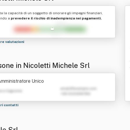
ta la capacità di un soggetto di onorare gli impegni finanziari,
ando a
prevedere il rischio di inadempienza nei pagamenti.
tre valutazioni
one in Nicoletti Michele Srl
mministratore Unico
emailATexample.com
e e Cognome
+39 0123456789
tri contatti
le Srl