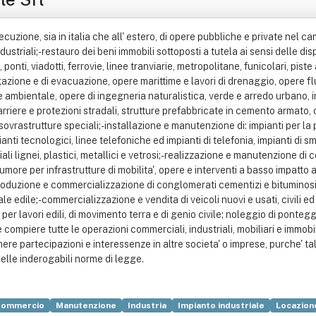
ecuzione, sia in italia che all' estero, di opere pubbliche e private nel cam
dustriali;- restauro dei beni immobili sottoposti a tutela ai sensi delle dis
onti, viadotti, ferrovie, linee tranviarie, metropolitane, funicolari, pis
igazione e di evacuazione, opere marittime e lavori di drenaggio, opere fluv
ne ambientale, opere di ingegneria naturalistica, verde e arredo urbano, 
riere e protezioni stradali, strutture prefabbricate in cemento armato, op
vrastrutture speciali;- installazione e manutenzione di: impianti per la 
anti tecnologici, linee telefoniche ed impianti di telefonia, impianti di sma
ali lignei, plastici, metallici e vetrosi;- realizzazione e manutenzione di 
rumore per infrastrutture di mobilita', opere e interventi a basso impatto
 produzione e commercializzazione di conglomerati cementizi e bituminosi, 
 edile;- commercializzazione e vendita di veicoli nuovi e usati, civili ed i
er lavori edili, di movimento terra e di genio civile; noleggio di pontegg
ompiere tutte le operazioni commerciali, industriali, mobiliari e immobilia
re partecipazioni e interessenze in altre societa' o imprese, purche' tal
 delle inderogabili norme di legge.
ommercio
Manutenzione
Industria
Impianto industriale
Locazion