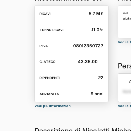
Valu
5.7 M €
RICAVI
aiut
-11.0%
TREND RICAVI
Vedi al
08012350727
P.IVA
43.35.00
C. ATECO
Pers
22
DIPENDENTI
A
Nom
9 anni
ANZIANITÁ
Vedi più informazioni
Vedi al
Descrizione di Nicoletti Miche