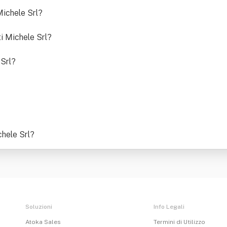
Michele Srl
?
i Michele Srl
?
 Srl
?
hele Srl
?
Soluzioni
Info Legali
Atoka Sales
Termini di Utilizzo