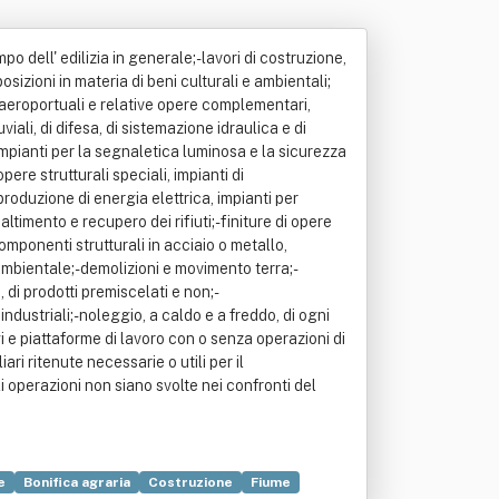
po dell' edilizia in generale;- lavori di costruzione,
posizioni in materia di beni culturali e ambientali;
te aeroportuali e relative opere complementari,
iali, di difesa, di sistemazione idraulica e di
impianti per la segnaletica luminosa e la sicurezza
ere strutturali speciali, impianti di
produzione di energia elettrica, impianti per
ltimento e recupero dei rifiuti;- finiture di opere
componenti strutturali in acciaio o metallo,
 ambientale;- demolizioni e movimento terra;-
di prodotti premiscelati e non;-
ndustriali;- noleggio, a caldo e a freddo, di ogni
i e piattaforme di lavoro con o senza operazioni di
ri ritenute necessarie o utili per il
i operazioni non siano svolte nei confronti del
e
Bonifica agraria
Costruzione
Fiume