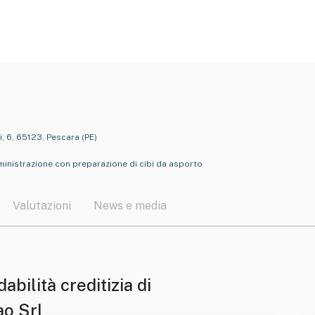
i, 6, 65123, Pescara (PE)
inistrazione con preparazione di cibi da asporto
Valutazioni
News e media
dabilità creditizia di
ao Srl