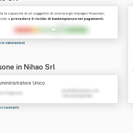
ta la capacità di un soggetto di onorare gli impegni finanziari,
ando a
prevedere il rischio di inadempienza nei pagamenti.
tre valutazioni
sone in Nihao Srl
mministratore Unico
emailATexample.com
e e Cognome
+39 0123456789
tri contatti