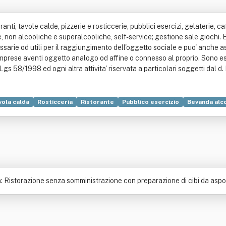
ranti, tavole calde, pizzerie e rosticcerie, pubblici esercizi, gelaterie, caf
 non alcooliche e superalcooliche, self-service; gestione sale giochi. 
essarie od utili per il raggiungimento dell'oggetto sociale e puo' anche 
d imprese aventi oggetto analogo od affine o connesso al proprio. Sono 
 Lgs 58/1998 ed ogni altra attivita' riservata a particolari soggetti dal d
vola calda
Rosticceria
Ristorante
Pubblico esercizio
Bevanda alco
a: Ristorazione senza somministrazione con preparazione di cibi da aspo