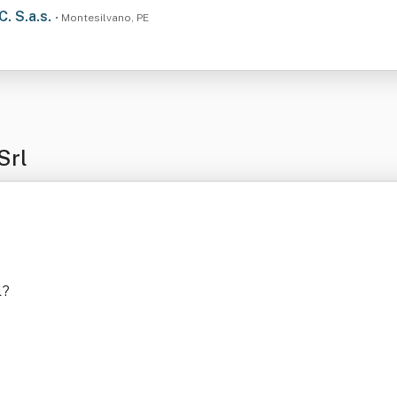
. S.a.s.
• Montesilvano, PE
Srl
l
?