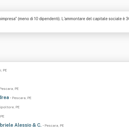
impresa" (meno di 10 dipendenti). L'ammontare del capitale sociale è 30.0
i, PE
 Pescara, PE
ndrea
• Pescara, PE
Spoltore, PE
 PE
abriele Alessio & C.
• Pescara, PE