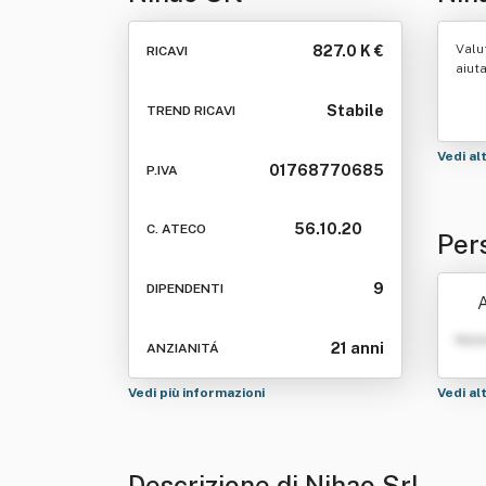
Valu
827.0 K €
RICAVI
aiut
Stabile
TREND RICAVI
Vedi al
01768770685
P.IVA
56.10.20
C. ATECO
Per
9
DIPENDENTI
A
Nom
21 anni
ANZIANITÁ
Vedi più informazioni
Vedi al
Descrizione di Nihao Srl