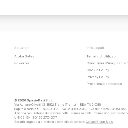
Soluzioni
Info Legali
Atoka Sales
Termini di Utilizzo
Powerbiz
Condizioni d'uso/Discla
Cookie Policy
Privacy Policy
Preferenze consenso
© 2026 SpazioDati S.r.l.
Via Adriano Olivetti 13, 38122 Trento (Trento) — REA TN 210089
Capitale sociale € 21.600 — C.F & P.IVA 02241890223 — P.IVA di Gruppo 12022630961
Azienda con Sistema di Gestione della Sicurezza delle Informazioni certificato da
UNI CEI EN ISO/IEC 27001:2017
Società soggetta a direzione e controllo da parte di
Cerved Group S.p.A.