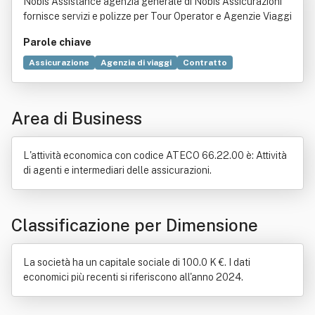
Nobis Assistance agenzia generale di Nobis Assicurazioni
fornisce servizi e polizze per Tour Operator e Agenzie Viaggi
Parole chiave
Assicurazione
Agenzia di viaggi
Contratto
Tour operator
Commercio
Turismo
Mandato
Valtur
Internet
Italia 1
AXA
Holding
Costa Crociere
Area di Business
Legge
Bene immobile
Industria
Informazione
Password
L'attività economica con codice ATECO 66.22.00 è: Attività
di agenti e intermediari delle assicurazioni.
Classificazione per Dimensione
La società ha un capitale sociale di 100.0 K €. I dati
economici più recenti si riferiscono all'anno 2024.