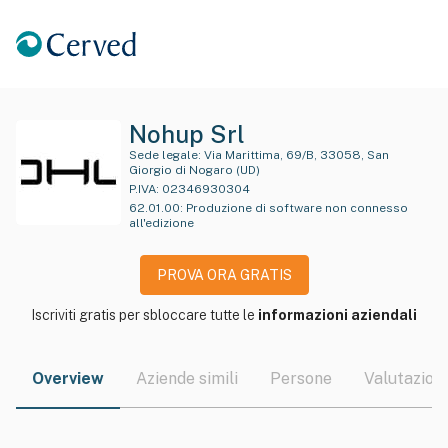
Nohup Srl
Sede legale:
Via Marittima, 69/B, 33058, San
Giorgio di Nogaro (UD)
P.IVA:
02346930304
62.01.00
:
Produzione di software non connesso
all'edizione
PROVA ORA GRATIS
Iscriviti gratis per sbloccare tutte le
informazioni aziendali
Overview
Aziende simili
Persone
Valutazioni