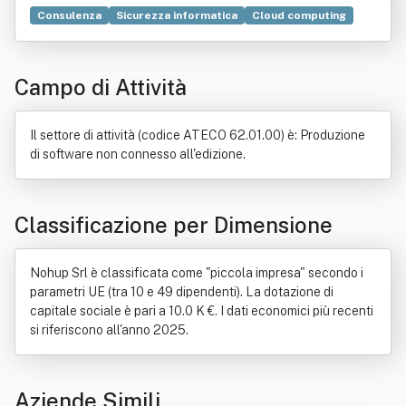
Consulenza
Sicurezza informatica
Cloud computing
Risorse umane
Controllo automatico
Software
Decreto legislativo
Infrastrutture
Gestione del rischio
Campo di Attività
Elaborazione dati
Scalabilità
Ricerca operativa
Computer
Data center
Informatica
Applicazione (informatica)
Commercio
Deliberazione
Il settore di attività (codice ATECO 62.01.00) è: Produzione
Immagine
Macchina
Prodotto (economia)
di software non connesso all'edizione.
Progettazione
Sistema informatico
Teoria dei sistemi
Classificazione per Dimensione
Nohup Srl è classificata come "piccola impresa" secondo i
parametri UE (tra 10 e 49 dipendenti). La dotazione di
capitale sociale è pari a 10.0 K €. I dati economici più recenti
si riferiscono all'anno 2025.
Aziende Simili