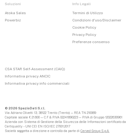
Soluzioni
Info Legali
Atoka Sales
Termini di Utilizzo
Powerbiz
Condizioni d'uso/Disclaimer
Cookie Policy
Privacy Policy
Preferenze consenso
CSA STAR Self-Assessment (CAIQ)
Informativa privacy ANCIC
Informativa privacy info commerciali
© 2026 SpazioDati S.r.l.
Via Adriano Olivetti 13, 38122 Trento (Trento) — REA TN 210089
Capitale sociale € 21.600 — C.F & P.IVA 02241890223 — P.IVA di Gruppo 12022630961
Azienda con Sistema di Gestione della Sicurezza delle Informazioni certificato da
Certiquality – UNI CEI EN ISO/IEC 27001:2017
Società soggetta a direzione e controllo da parte di
Cerved Group S.p.A.