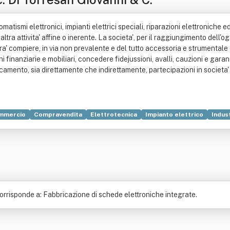
matismi elettronici, impianti elettrici speciali, riparazioni elettroniche 
altra attivita' affine o inerente. La societa', per il raggiungimento dell'o
potra' compiere, in via non prevalente e del tutto accessoria e strument
oni finanziarie e mobiliari, concedere fidejussioni, avalli, cauzioni e gar
ocamento, sia direttamente che indirettamente, partecipazioni in societa'
mmercio
Compravendita
Elettrotecnica
Impianto elettrico
Indus
rrisponde a: Fabbricazione di schede elettroniche integrate.