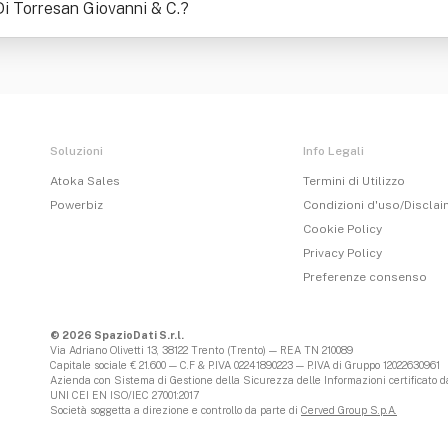
 Di Torresan Giovanni & C.
?
Soluzioni
Info Legali
Atoka Sales
Termini di Utilizzo
Powerbiz
Condizioni d'uso/Discla
Cookie Policy
Privacy Policy
Preferenze consenso
© 2026 SpazioDati S.r.l.
Via Adriano Olivetti 13, 38122 Trento (Trento) — REA TN 210089
Capitale sociale € 21.600 — C.F & P.IVA 02241890223 — P.IVA di Gruppo 12022630961
Azienda con Sistema di Gestione della Sicurezza delle Informazioni certificato da
UNI CEI EN ISO/IEC 27001:2017
Società soggetta a direzione e controllo da parte di
Cerved Group S.p.A.