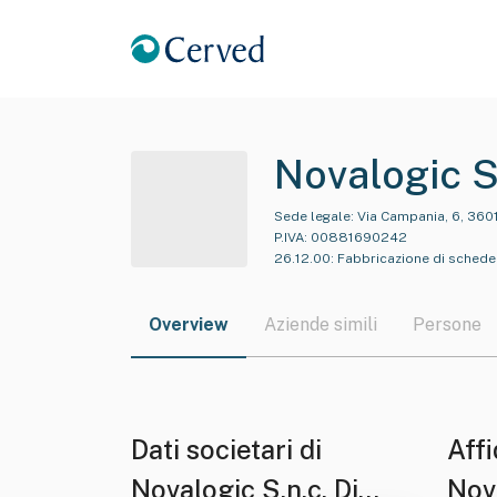
Novalogic S.
Sede legale:
Via Campania, 6, 3601
P.IVA:
00881690242
26.12.00
:
Fabbricazione di schede 
Overview
Aziende simili
Persone
Dati societari di
Affi
Novalogic S.n.c. Di
Nova