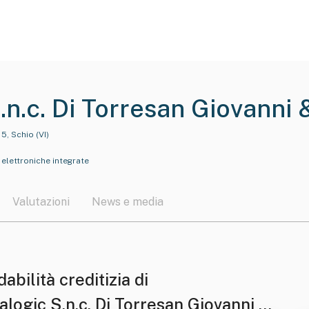
n.c. Di Torresan Giovanni 
5, Schio (VI)
elettroniche integrate
Valutazioni
News e media
dabilità creditizia di
logic S.n.c. Di Torresan Giovanni &