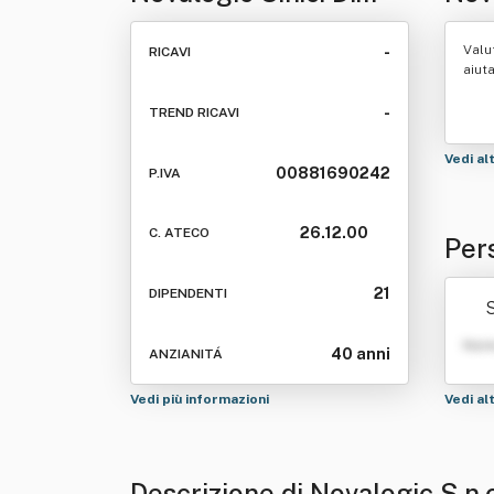
Torresan Giovanni & C.
C.
Valu
-
RICAVI
aiut
-
TREND RICAVI
Vedi al
00881690242
P.IVA
26.12.00
C. ATECO
Pers
Gio
21
DIPENDENTI
S
Nom
40 anni
ANZIANITÁ
Vedi più informazioni
Vedi al
Descrizione di Novalogic S.n.c