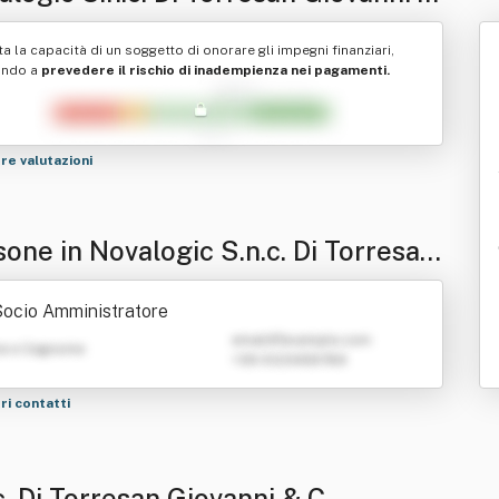
ta la capacità di un soggetto di onorare gli impegni finanziari,
ando a
prevedere il rischio di inadempienza nei pagamenti.
tre valutazioni
one in Novalogic S.n.c. Di Torresan
vanni & C.
ocio Amministratore
emailATexample.com
e e Cognome
+39 0123456789
tri contatti
. Di Torresan Giovanni & C.