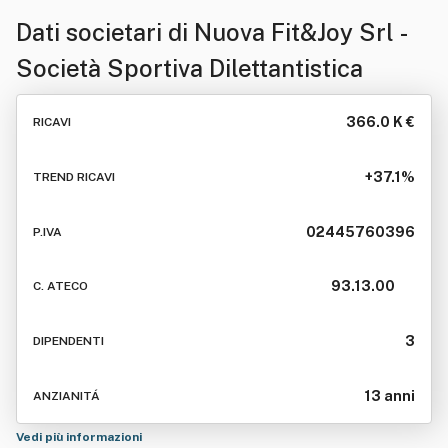
Dati societari di
Nuova Fit&Joy Srl -
Società Sportiva Dilettantistica
366.0 K €
RICAVI
+37.1%
TREND RICAVI
02445760396
P.IVA
93.13.00
C. ATECO
3
DIPENDENTI
13 anni
ANZIANITÁ
Vedi più informazioni