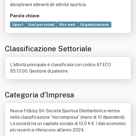
disciplinare attinenti all attivita' sportiva.
Parole chiave
Sport
Dati personali
Sito web
Organizzazione
Decreto legislativo
Servizio
Comitato olimpico nazionale italiano
Culturismo
Classificazione Settoriale
Didattica
Direttiva dell'Unione europea
Fitness (sport)
Promozione
L'attività principale è classificata con codice ATECO
93.13.00: Gestione di palestre.
Categoria d'Impresa
Nuova Fit&Joy Srl - Società Sportiva Dilettantistica rientra
nella classificazione "microimpresa" (meno di 10 dipendenti).
La società ha un capitale sociale di 10.0 K €. I dati economici
più recenti si riferiscono all'anno 2024.