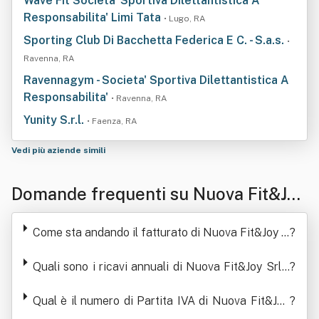
Wave Fit Societa' Sportiva Dilettantistica A
Responsabilita' Limi Tata
• Lugo, RA
Sporting Club Di Bacchetta Federica E C. - S.a.s.
•
Ravenna, RA
Ravennagym - Societa' Sportiva Dilettantistica A
Responsabilita'
• Ravenna, RA
Yunity S.r.l.
• Faenza, RA
Vedi più aziende simili
Domande frequenti su Nuova Fit&Joy
Srl - Società Sportiva Dilettantistica
Come sta andando il fatturato di Nuova Fit&Joy S
?
rl - Società Sportiva Dilettantistica
Quali sono i ricavi annuali di Nuova Fit&Joy Srl -
?
Società Sportiva Dilettantistica
Qual è il numero di Partita IVA di Nuova Fit&Joy
?
Srl - Società Sportiva Dilettantistica