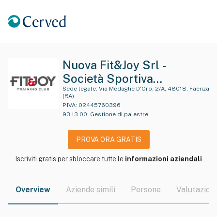
Nuova Fit&Joy Srl -
Società Sportiva
Dilettantistica
Sede legale:
Via Medaglie D'Oro, 2/A, 48018, Faenza
(RA)
P.IVA:
02445760396
93.13.00
:
Gestione di palestre
PROVA ORA GRATIS
Iscriviti gratis per sbloccare tutte le
informazioni aziendali
Overview
Aziende simili
Persone
Valutazioni