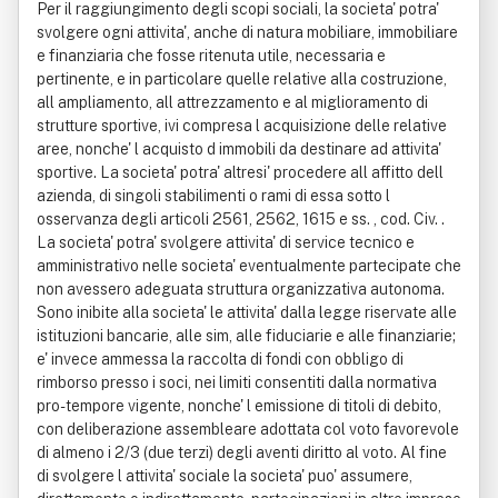
Per il raggiungimento degli scopi sociali, la societa' potra'
svolgere ogni attivita', anche di natura mobiliare, immobiliare
e finanziaria che fosse ritenuta utile, necessaria e
pertinente, e in particolare quelle relative alla costruzione,
all ampliamento, all attrezzamento e al miglioramento di
strutture sportive, ivi compresa l acquisizione delle relative
aree, nonche' l acquisto d immobili da destinare ad attivita'
sportive. La societa' potra' altresi' procedere all affitto dell
azienda, di singoli stabilimenti o rami di essa sotto l
osservanza degli articoli 2561, 2562, 1615 e ss. , cod. Civ. .
La societa' potra' svolgere attivita' di service tecnico e
amministrativo nelle societa' eventualmente partecipate che
non avessero adeguata struttura organizzativa autonoma.
Sono inibite alla societa' le attivita' dalla legge riservate alle
istituzioni bancarie, alle sim, alle fiduciarie e alle finanziarie;
e' invece ammessa la raccolta di fondi con obbligo di
rimborso presso i soci, nei limiti consentiti dalla normativa
pro-tempore vigente, nonche' l emissione di titoli di debito,
con deliberazione assembleare adottata col voto favorevole
di almeno i 2/3 (due terzi) degli aventi diritto al voto. Al fine
di svolgere l attivita' sociale la societa' puo' assumere,