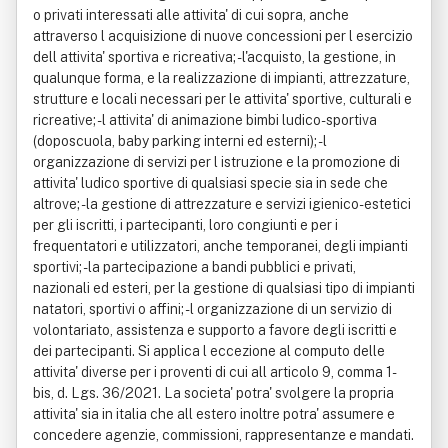
o privati interessati alle attivita' di cui sopra, anche
attraverso l acquisizione di nuove concessioni per l esercizio
dell attivita' sportiva e ricreativa; - l'acquisto, la gestione, in
qualunque forma, e la realizzazione di impianti, attrezzature,
strutture e locali necessari per le attivita' sportive, culturali e
ricreative; - l attivita' di animazione bimbi ludico-sportiva
(doposcuola, baby parking interni ed esterni); - l
organizzazione di servizi per l istruzione e la promozione di
attivita' ludico sportive di qualsiasi specie sia in sede che
altrove; - la gestione di attrezzature e servizi igienico-estetici
per gli iscritti, i partecipanti, loro congiunti e per i
frequentatori e utilizzatori, anche temporanei, degli impianti
sportivi; - la partecipazione a bandi pubblici e privati,
nazionali ed esteri, per la gestione di qualsiasi tipo di impianti
natatori, sportivi o affini; - l organizzazione di un servizio di
volontariato, assistenza e supporto a favore degli iscritti e
dei partecipanti. Si applica l eccezione al computo delle
attivita' diverse per i proventi di cui all articolo 9, comma 1-
bis, d. Lgs. 36/2021. La societa' potra' svolgere la propria
attivita' sia in italia che all estero inoltre potra' assumere e
concedere agenzie, commissioni, rappresentanze e mandati.