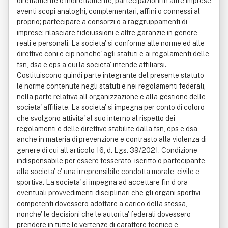
direttamente o indirettamente, partecipazioni in altre imprese
aventi scopi analoghi, complementari, affini o connessi al
proprio; partecipare a consorzi o a raggruppamenti di
imprese; rilasciare fideiussioni e altre garanzie in genere
reali e personali. La societa' si conforma alle norme ed alle
direttive coni e cip nonche' agli statuti e ai regolamenti delle
fsn, dsa e eps a cui la societa' intende affiliarsi.
Costituiscono quindi parte integrante del presente statuto
le norme contenute negli statuti e nei regolamenti federali,
nella parte relativa all organizzazione e alla gestione delle
societa' affiliate. La societa' si impegna per conto di coloro
che svolgono attivita' al suo interno al rispetto dei
regolamenti e delle direttive stabilite dalla fsn, eps e dsa
anche in materia di prevenzione e contrasto alla violenza di
genere di cui all articolo 16, d. Lgs. 39/2021. Condizione
indispensabile per essere tesserato, iscritto o partecipante
alla societa' e' una irreprensibile condotta morale, civile e
sportiva. La societa' si impegna ad accettare fin d ora
eventuali provvedimenti disciplinari che gli organi sportivi
competenti dovessero adottare a carico della stessa,
nonche' le decisioni che le autorita' federali dovessero
prendere in tutte le vertenze di carattere tecnico e