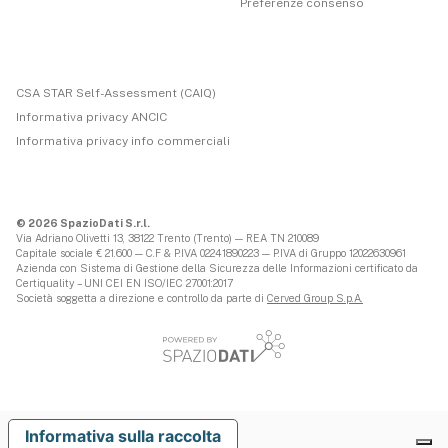
Preferenze consenso
CSA STAR Self-Assessment (CAIQ)
Informativa privacy ANCIC
Informativa privacy info commerciali
© 2026 SpazioDati S.r.l.
Via Adriano Olivetti 13, 38122 Trento (Trento) — REA TN 210089
Capitale sociale € 21.600 — C.F & P.IVA 02241890223 — P.IVA di Gruppo 12022630961
Azienda con Sistema di Gestione della Sicurezza delle Informazioni certificato da
Certiquality – UNI CEI EN ISO/IEC 27001:2017
Società soggetta a direzione e controllo da parte di
Cerved Group S.p.A.
Informativa sulla raccolta