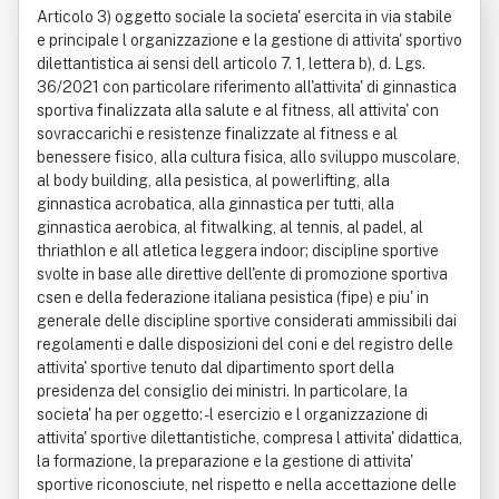
Articolo 3) oggetto sociale la societa' esercita in via stabile
e principale l organizzazione e la gestione di attivita' sportivo
dilettantistica ai sensi dell articolo 7. 1, lettera b), d. Lgs.
36/2021 con particolare riferimento all'attivita' di ginnastica
sportiva finalizzata alla salute e al fitness, all attivita' con
sovraccarichi e resistenze finalizzate al fitness e al
benessere fisico, alla cultura fisica, allo sviluppo muscolare,
al body building, alla pesistica, al powerlifting, alla
ginnastica acrobatica, alla ginnastica per tutti, alla
ginnastica aerobica, al fitwalking, al tennis, al padel, al
thriathlon e all atletica leggera indoor; discipline sportive
svolte in base alle direttive dell'ente di promozione sportiva
csen e della federazione italiana pesistica (fipe) e piu' in
generale delle discipline sportive considerati ammissibili dai
regolamenti e dalle disposizioni del coni e del registro delle
attivita' sportive tenuto dal dipartimento sport della
presidenza del consiglio dei ministri. In particolare, la
societa' ha per oggetto: - l esercizio e l organizzazione di
attivita' sportive dilettantistiche, compresa l attivita' didattica,
la formazione, la preparazione e la gestione di attivita'
sportive riconosciute, nel rispetto e nella accettazione delle