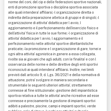
norme del coni, del cip e delle federazioni sportive nazionali,
enti di promozione sportiva o disciplina sportiva associata
alle quali intendera' affiliarsi; - l organizzazione diretta o
indiretta della preparazione atletica di gruppi e di singoli; - l
organizzazione di attivita' didattica per l avvio, l
aggiornamento e il perfezionamento dell'esercizio fisico e
dell'attivita' fisica in tutte le sue forme; - l organizzazione di
attivita' didattica per l avvio, l aggiornamento e il
perfezionamento nelle attivita' sportive dilettantistiche
praticate; - la promozione e l organizzazione di gare, tornei e
ogni altra attivita' agonistica in genere a essa collegata,
rivolte sia ai giovani che agli adulti, con le finalita' e con l
osservanza delle norme e delle direttive degli enti sportivi
riconosciuti ai quali intendera' affiliarsi. Inoltre, nei limiti
previsti dall articolo 9, d. Lgs. 36/2021 e della normativa di
attuazione, potra' svolgere in maniera secondaria e
strumentale le seguenti ulteriori attivita', strettamente
connesse al fine istituzionale: - gestione dell impiantistica
sportiva relativa a tutte le attivita' anche ricreative ad esse
connesse e precisamente la gestione di impianti sportivi
adibiti a palestre, piscine, campi e impianti sportivi, verde