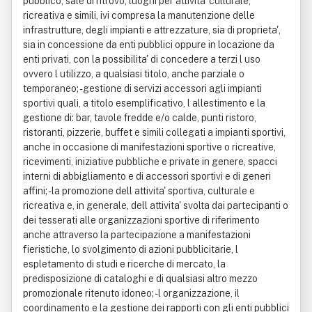
pubblico, sale di ritrovo, luoghi per attivita' culturale,
ricreativa e simili, ivi compresa la manutenzione delle
infrastrutture, degli impianti e attrezzature, sia di proprieta',
sia in concessione da enti pubblici oppure in locazione da
enti privati, con la possibilita' di concedere a terzi l uso
ovvero l utilizzo, a qualsiasi titolo, anche parziale o
temporaneo; - gestione di servizi accessori agli impianti
sportivi quali, a titolo esemplificativo, l allestimento e la
gestione di: bar, tavole fredde e/o calde, punti ristoro,
ristoranti, pizzerie, buffet e simili collegati a impianti sportivi,
anche in occasione di manifestazioni sportive o ricreative,
ricevimenti, iniziative pubbliche e private in genere, spacci
interni di abbigliamento e di accessori sportivi e di generi
affini; - la promozione dell attivita' sportiva, culturale e
ricreativa e, in generale, dell attivita' svolta dai partecipanti o
dei tesserati alle organizzazioni sportive di riferimento
anche attraverso la partecipazione a manifestazioni
fieristiche, lo svolgimento di azioni pubblicitarie, l
espletamento di studi e ricerche di mercato, la
predisposizione di cataloghi e di qualsiasi altro mezzo
promozionale ritenuto idoneo; - l organizzazione, il
coordinamento e la gestione dei rapporti con gli enti pubblici