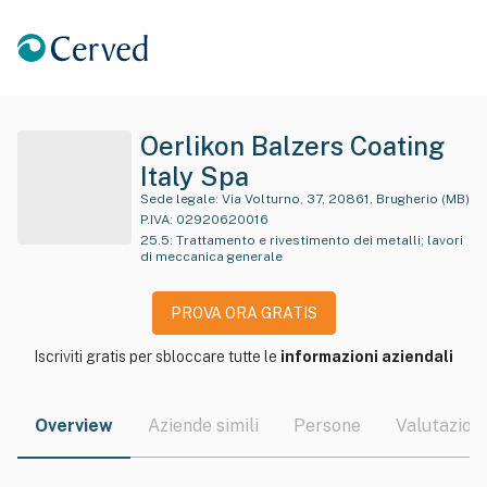
Oerlikon Balzers Coating
Italy Spa
Sede legale:
Via Volturno, 37, 20861, Brugherio (MB)
P.IVA:
02920620016
25.5
:
Trattamento e rivestimento dei metalli; lavori
di meccanica generale
PROVA ORA GRATIS
Iscriviti gratis per sbloccare tutte le
informazioni aziendali
Overview
Aziende simili
Persone
Valutazioni