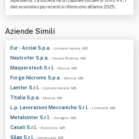
dipendenti). La società ha un capitale sociale di 129.0 K €. I
dati economici più recenti si riferiscono all'anno 2025.
Aziende Simili
Eur - Acciai S.p.a.
• Usmate Velate, MB
Nastrofer S.p.a.
• Carate Brianza, MB
Masperotech S.r.l.
• Monza, MB
Forge Nicromo S.p.a.
• Monza, MB
Lamfer S.r.l.
• Usmate Velate, MB
Titalia S.p.a.
• Monza, MB
L.p. Lavorazioni Meccaniche S.r.l.
• Limbiate, MB
Metalsinter S.r.l.
• Seregno, MB
Casati S.r.l.
• Biassono, MB
Silap S.r.l.
• Vimercate, MB