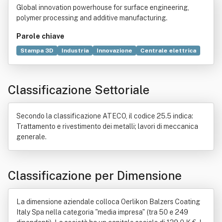
Global innovation powerhouse for surface engineering,
polymer processing and additive manufacturing.
Parole chiave
Stampa 3D
Industria
Innovazione
Centrale elettrica
Commercio
Contratto
Polimeri
Locatore
Bene immobile
Gruppo sociale
Leasing
Classificazione Settoriale
Risorse umane
Secondo la classificazione ATECO, il codice 25.5 indica:
Trattamento e rivestimento dei metalli; lavori di meccanica
generale.
Classificazione per Dimensione
La dimensione aziendale colloca Oerlikon Balzers Coating
Italy Spa nella categoria "media impresa" (tra 50 e 249