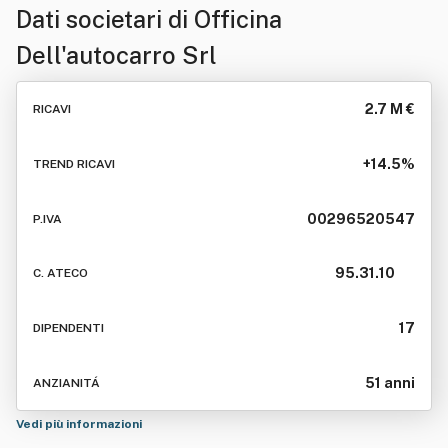
Dati societari di
Officina
Dell'autocarro Srl
2.7 M €
RICAVI
+14.5%
TREND RICAVI
00296520547
P.IVA
95.31.10
C. ATECO
17
DIPENDENTI
51 anni
ANZIANITÁ
Vedi più informazioni