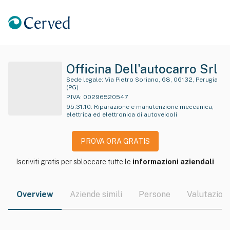
Officina Dell'autocarro Srl
Sede legale:
Via Pietro Soriano, 68, 06132, Perugia
(PG)
P.IVA:
00296520547
95.31.10
:
Riparazione e manutenzione meccanica,
elettrica ed elettronica di autoveicoli
PROVA ORA GRATIS
Iscriviti gratis per sbloccare tutte le
informazioni aziendali
Overview
Aziende simili
Persone
Valutazioni