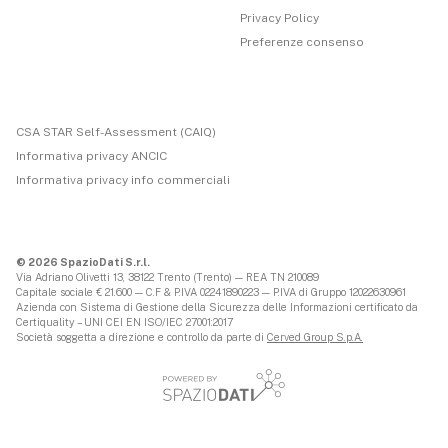
Privacy Policy
Preferenze consenso
CSA STAR Self-Assessment (CAIQ)
Informativa privacy ANCIC
Informativa privacy info commerciali
© 2026 SpazioDati S.r.l.
Via Adriano Olivetti 13, 38122 Trento (Trento) — REA TN 210089
Capitale sociale € 21.600 — C.F & P.IVA 02241890223 — P.IVA di Gruppo 12022630961
Azienda con Sistema di Gestione della Sicurezza delle Informazioni certificato da
Certiquality – UNI CEI EN ISO/IEC 27001:2017
Società soggetta a direzione e controllo da parte di
Cerved Group S.p.A.