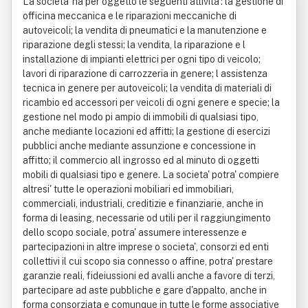
La societa' ha per oggetto le seguenti attivita': la gestione di
officina meccanica e le riparazioni meccaniche di
autoveicoli; la vendita di pneumatici e la manutenzione e
riparazione degli stessi; la vendita, la riparazione e l
installazione di impianti elettrici per ogni tipo di veicolo;
lavori di riparazione di carrozzeria in genere; l assistenza
tecnica in genere per autoveicoli; la vendita di materiali di
ricambio ed accessori per veicoli di ogni genere e specie; la
gestione nel modo pi ampio di immobili di qualsiasi tipo,
anche mediante locazioni ed affitti; la gestione di esercizi
pubblici anche mediante assunzione e concessione in
affitto; il commercio all ingrosso ed al minuto di oggetti
mobili di qualsiasi tipo e genere. La societa' potra' compiere
altresi' tutte le operazioni mobiliari ed immobiliari,
commerciali, industriali, creditizie e finanziarie, anche in
forma di leasing, necessarie od utili per il raggiungimento
dello scopo sociale, potra' assumere interessenze e
partecipazioni in altre imprese o societa', consorzi ed enti
collettivi il cui scopo sia connesso o affine, potra' prestare
garanzie reali, fideiussioni ed avalli anche a favore di terzi,
partecipare ad aste pubbliche e gare d'appalto, anche in
forma consorziata e comunque in tutte le forme associative