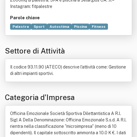
2000mq di palestra, SPA e piscina a Selargius CA. .it - -
igl A Della Denominazione: Officina E
Instagram: fitpalestre
mozionale S.s.d. A R.l.
Parole chiave
Palestra
Sport
Autostima
Piscina
Fitness
Organizzazione
Federazione sportiva
Ente di promozione sportiva
Vendita al dettaglio
Settore di Attività
Alimento
Bene immobile
Comitato olimpico nazionale italiano
Dieta
Dilettante
Norma giuridica
Organizzazione non a scopo di lucro
Il codice 93.11.90 (ATECO) descrive l'attività come: Gestione
Profitto
Regolamento
Servizio
di altri impianti sportivi.
Categoria d'Impresa
Officina Emozionale Società Sportiva Dilettantistica A R.l.
Sigl A Della Denominazione: Officina Emozionale S.s.d. A R.l.
rientra nella classificazione "microimpresa" (meno di 10
dipendenti). Il capitale sottoscritto ammonta a 10.0 K €. I dati