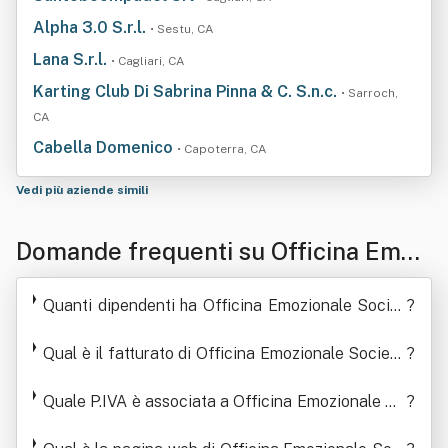
Alpha 3.0 S.r.l.
• Sestu, CA
Lana S.r.l.
• Cagliari, CA
Karting Club Di Sabrina Pinna & C. S.n.c.
• Sarroch,
CA
Cabella Domenico
• Capoterra, CA
Vedi più aziende simili
Domande frequenti su Officina Emoz
ionale Società Sportiva Dilettantistic
Quanti dipendenti ha Officina Emozionale Societ
?
a A R.l. Sigl A Della Denominazione:
à Sportiva Dilettantistica A R.l. Sigl A Della Deno
minazione: Officina Emozionale S.s.d. A R.l.
Qual è il fatturato di Officina Emozionale Società
?
Officina Emozionale S.s.d. A R.l.
Sportiva Dilettantistica A R.l. Sigl A Della Denomi
Quale P.IVA è associata a Officina Emozionale So
nazione: Officina Emozionale S.s.d. A R.l.
?
cietà Sportiva Dilettantistica A R.l. Sigl A Della D