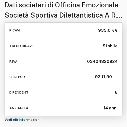
Dati societari di
Officina Emozionale
Società Sportiva Dilettantistica A R.l.
Sigl A Della Denominazione: Officina
935.0 K €
RICAVI
Emozionale S.s.d. A R.l.
Stabile
TREND RICAVI
03404820924
P.IVA
93.11.90
C. ATECO
6
DIPENDENTI
14 anni
ANZIANITÁ
Vedi più informazioni