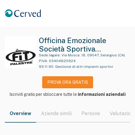
Officina Emozionale
Società Sportiva
Dilettantistica A R.l. Sigl A
Sede legale:
Via Mosca, 16, 09047, Selargius (CA)
P.IVA:
03404820924
Della Denominazione:
93.11.90
:
Gestione di altri impianti sportivi
Officina Emozionale S.s.d.
A R.l.
PROVA ORA GRATIS
Iscriviti gratis per sbloccare tutte le
informazioni aziendali
Overview
Aziende simili
Persone
Valutazioni