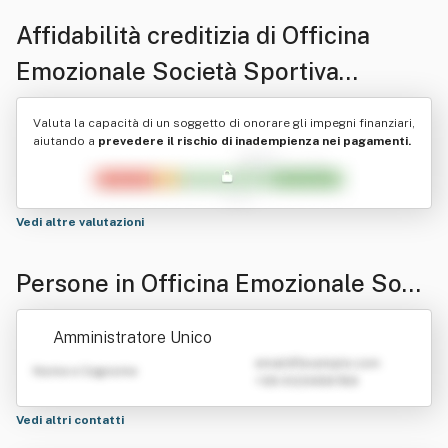
Affidabilità creditizia di
Officina
Emozionale Società Sportiva
Dilettantistica A R.l. Sigl A Della
Valuta la capacità di un soggetto di onorare gli impegni finanziari,
Denominazione: Officina Emozionale
aiutando a
prevedere il rischio di inadempienza nei pagamenti.
S.s.d. A R.l.
Vedi altre valutazioni
Persone in Officina Emozionale Soci
età Sportiva Dilettantistica A R.l. Sigl
Amministratore Unico
A Della Denominazione: Officina Emo
emailATexample.com
Nome e Cognome
+39 0123456789
zionale S.s.d. A R.l.
Vedi altri contatti