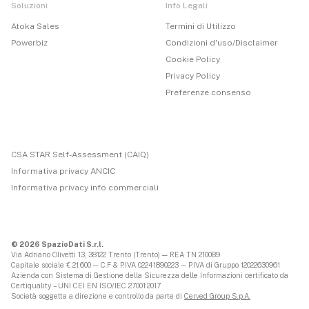
Soluzioni
Info Legali
Atoka Sales
Termini di Utilizzo
Powerbiz
Condizioni d'uso/Disclaimer
Cookie Policy
Privacy Policy
Preferenze consenso
CSA STAR Self-Assessment (CAIQ)
Informativa privacy ANCIC
Informativa privacy info commerciali
© 2026 SpazioDati S.r.l.
Via Adriano Olivetti 13, 38122 Trento (Trento) — REA TN 210089
Capitale sociale € 21.600 — C.F & P.IVA 02241890223 — P.IVA di Gruppo 12022630961
Azienda con Sistema di Gestione della Sicurezza delle Informazioni certificato da
Certiquality – UNI CEI EN ISO/IEC 27001:2017
Società soggetta a direzione e controllo da parte di
Cerved Group S.p.A.