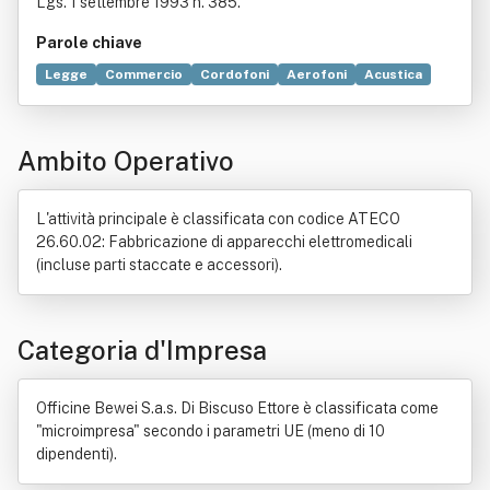
Lgs. 1 settembre 1993 n. 385.
Parole chiave
Legge
Commercio
Cordofoni
Aerofoni
Acustica
Medicina
Elettronica
Bene immobile
Costruzione
Decreto legislativo
Distribuzione commerciale
Ambito Operativo
Estetica
Industria
Produzione
Strumento musicale
L'attività principale è classificata con codice ATECO
26.60.02: Fabbricazione di apparecchi elettromedicali
(incluse parti staccate e accessori).
Categoria d'Impresa
Officine Bewei S.a.s. Di Biscuso Ettore è classificata come
"microimpresa" secondo i parametri UE (meno di 10
dipendenti).