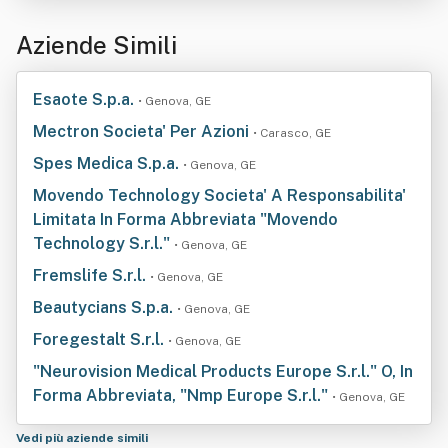
Aziende Simili
Esaote S.p.a.
• Genova, GE
Mectron Societa' Per Azioni
• Carasco, GE
Spes Medica S.p.a.
• Genova, GE
Movendo Technology Societa' A Responsabilita'
Limitata In Forma Abbreviata "Movendo
Technology S.r.l."
• Genova, GE
Fremslife S.r.l.
• Genova, GE
Beautycians S.p.a.
• Genova, GE
Foregestalt S.r.l.
• Genova, GE
"Neurovision Medical Products Europe S.r.l." O, In
Forma Abbreviata, "Nmp Europe S.r.l."
• Genova, GE
Vedi più aziende simili