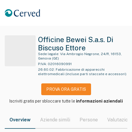
Officine Bewei S.a.s. Di
Biscuso Ettore
Sede legale:
Via Ambrogio Negrone, 24/R, 16153,
Genova (GE)
P.IVA:
02016090991
26.60.02
:
Fabbricazione di apparecchi
elettromedicali (incluse parti staccate e accessori)
PROVA ORA GRATIS
Iscriviti gratis per sbloccare tutte le
informazioni aziendali
Overview
Aziende simili
Persone
Valutazioni