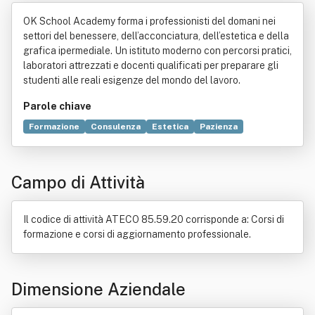
rl - Impresa Sociale
OK School Academy forma i professionisti del domani nei
settori del benessere, dell’acconciatura, dell’estetica e della
grafica ipermediale. Un istituto moderno con percorsi pratici,
laboratori attrezzati e docenti qualificati per preparare gli
studenti alle reali esigenze del mondo del lavoro.
Parole chiave
Formazione
Consulenza
Estetica
Pazienza
Progettazione
Selezione del personale
Professore
Strategia
Benessere
Risorse umane
Educazione
Campo di Attività
Lavoratori
Servizio
Cultura
Produzione
Bullismo
Disoccupazione
Dialogo
Formazione professionale
Amministratore delegato
Fondo comune di investimento
Il codice di attività ATECO 85.59.20 corrisponde a: Corsi di
Mondo
Regioni d'Italia
Relazione interpersonale
formazione e corsi di aggiornamento professionale.
Ricerca scientifica
Salute
Uguaglianza di genere
Utente
Dimensione Aziendale