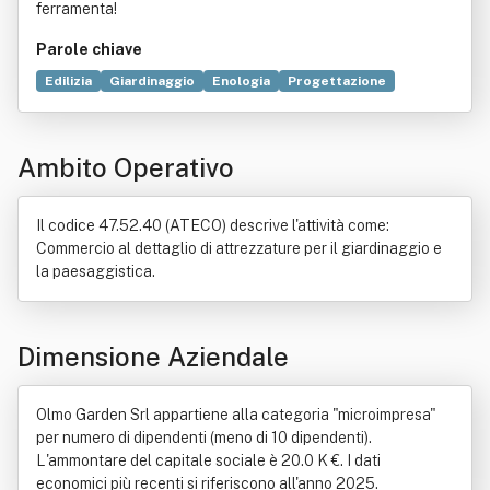
ferramenta!
Parole chiave
Edilizia
Giardinaggio
Enologia
Progettazione
Elettricità
Natura
Bene immobile
Agricoltura
Arredamento
Casa
Commercio
Legge
Macchina
Ambito Operativo
Merce
Norma giuridica
Prodotto (economia)
Il codice 47.52.40 (ATECO) descrive l'attività come:
Commercio al dettaglio di attrezzature per il giardinaggio e
la paesaggistica.
Dimensione Aziendale
Olmo Garden Srl appartiene alla categoria "microimpresa"
per numero di dipendenti (meno di 10 dipendenti).
L'ammontare del capitale sociale è 20.0 K €. I dati
economici più recenti si riferiscono all'anno 2025.