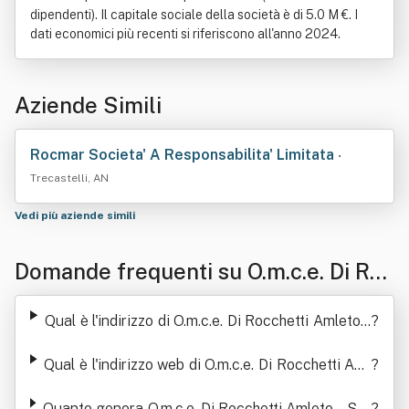
dipendenti). Il capitale sociale della società è di 5.0 M €. I
dati economici più recenti si riferiscono all'anno 2024.
Aziende Simili
Rocmar Societa' A Responsabilita' Limitata
•
Trecastelli, AN
Vedi più aziende simili
Domande frequenti su O.m.c.e. Di Roc
chetti Amleto - S.p.a
Qual è l'indirizzo di O.m.c.e. Di Rocchetti Amleto -
?
S.p.a
Qual è l'indirizzo web di O.m.c.e. Di Rocchetti Aml
?
eto - S.p.a
Quanto genera O.m.c.e. Di Rocchetti Amleto - S.p.
?