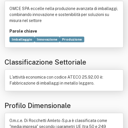
mleto - S.p.a
OMCE SPA eccelle nella produzione avanzata di imballaggi,
combinando innovazione e sostenibilità per soluzioni su
misura nel settore
Parole chiave
Imballaggio
Innovazione
Produzione
Prodotto (economia)
Settore primario
Commercio
Merce
Sicurezza
Fusto
Legge
Materie plastiche
Classificazione Settoriale
Tecnologia
Metallo
Metallurgia
Brevetto
Essere
Know-how
Natura
Norma giuridica
Ricerca di mercato
L'attività economica con codice ATECO 25.92.00 è:
Fabbricazione di imballaggi in metallo leggero.
Profilo Dimensionale
O.m.c.e. Di Rocchetti Amleto - S.p.a è classificata come
"media impresa" secondo i parametri UE (tra 50 e 249