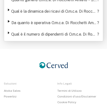
a in termini di ricavi
Qual è la dinamica dei ricavi di O.m.c.e. Di Rocche
?
tti Amleto - S.p.a
Da quanto è operativa O.m.c.e. Di Rocchetti Amle
?
to - S.p.a
Qual è il numero di dipendenti di O.m.c.e. Di Rocc
?
hetti Amleto - S.p.a
Soluzioni
Info Legali
Atoka Sales
Termini di Utilizzo
Powerbiz
Condizioni d'uso/Disclaimer
Cookie Policy