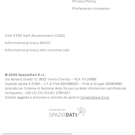
Privacy Policy
Preferenze consenso
CSA STAR Self-Assessment (CAIQ)
Informativa privacy ANCIC
Informativa privacy info commerciali
© 2026 SpazioDati S.r.l.
Via Adriano Olivetti 13, 38122 Trento (Trento) — REA TN 210089
Capitale sociale € 21.600 — C.F & P.IVA 02241890223 — P.IVA di Gruppo 12022630961
Azienda con Sistema di Gestione della Sicurezza delle Informazioni certificato da
Certiquality – UNI CEI EN ISO/IEC 27001:2017
Società soggetta a direzione e controllo da parte di
Cerved Group S.p.A.