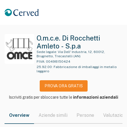
O.m.c.e. Di Rocchetti
Amleto - S.p.a
Sede legale:
Via Dell' Industria, 12, 60012,
Brugnetto, Trecastelli (AN)
P.IVA:
00498150424
25.92.00
:
Fabbricazione di imballaggi in metallo
leggero
PROVA ORA GRATIS
Iscriviti gratis per sbloccare tutte le
informazioni aziendali
Overview
Aziende simili
Persone
Valutazioni