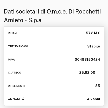
Dati societari di
O.m.c.e. Di Rocchetti
Amleto - S.p.a
57.2 M €
RICAVI
Stabile
TREND RICAVI
00498150424
P.IVA
25.92.00
C. ATECO
85
DIPENDENTI
45 anni
ANZIANITÁ