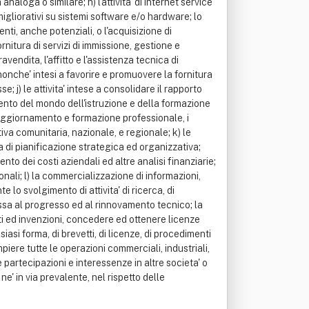
naloga o similare; h) l'attivita' di internet service
 migliorativi su sistemi software e/o hardware; lo
enti, anche potenziali, o l'acquisizione di
nitura di servizi di immissione, gestione e
avendita, l'affitto e l'assistenza tecnica di
nonche' intesi a favorire e promuovere la fornitura
e; j) le attivita' intese a consolidare il rapporto
mento del mondo dell'istruzione e della formazione
i aggiornamento e formazione professionale, i
ativa comunitaria, nazionale, e regionale; k) le
ia di pianificazione strategica ed organizzativa;
 dei costi aziendali ed altre analisi finanziarie;
onali; l) la commercializzazione di informazioni,
e lo svolgimento di attivita' di ricerca, di
ssa al progresso ed al rinnovamento tecnico; la
ti ed invenzioni, concedere ed ottenere licenze
asi forma, di brevetti, di licenze, di procedimenti
mpiere tutte le operazioni commerciali, industriali,
 partecipazioni e interessenze in altre societa' o
e' in via prevalente, nel rispetto delle