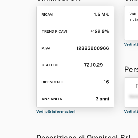
Valu
1.5 M €
RICAVI
aiut
+122.9%
TREND RICAVI
Vedi al
12883900966
P.IVA
72.10.29
C. ATECO
Per
16
DIPENDENTI
P
Nom
3 anni
ANZIANITÁ
Vedi più informazioni
Vedi al
Descrizione di Omnireal Srl