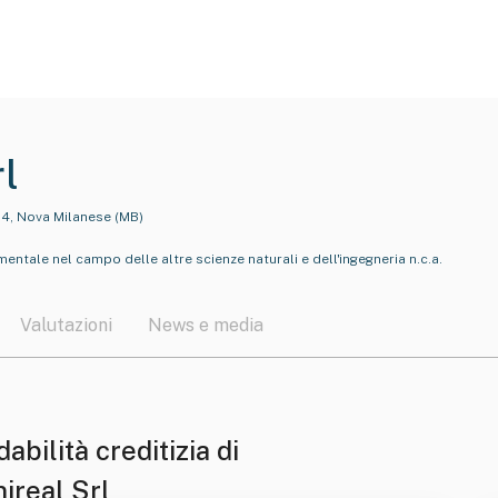
l
34, Nova Milanese (MB)
entale nel campo delle altre scienze naturali e dell'ingegneria n.c.a.
Valutazioni
News e media
dabilità creditizia di
ireal Srl