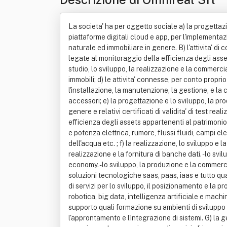
La societa' ha per oggetto sociale a) la progettazi
piattaforme digitali cloud e app, per l'implementaz
naturale ed immobiliare in genere. B) l'attivita' d
legate al monitoraggio della efficienza degli assets
studio, lo sviluppo, la realizzazione e la commercial
immobili; d) le attivita' connesse, per conto propri
l'installazione, la manutenzione, la gestione, e la co
accessori; e) la progettazione e lo sviluppo, la pr
genere e relativi certificati di validita' di test rea
efficienza degli assets appartenenti al patrimonio 
e potenza elettrica, rumore, flussi fluidi, campi ele
dell'acqua etc. ; f) la realizzazione, lo sviluppo e
realizzazione e la fornitura di banche dati. - lo sv
economy. - lo sviluppo, la produzione e la commerci
soluzioni tecnologiche saas, paas, iaas e tutto qua
di servizi per lo sviluppo, il posizionamento e la pr
robotica, big data, intelligenza artificiale e machin
supporto quali formazione su ambienti di sviluppo 
l'approntamento e l'integrazione di sistemi. G) la g