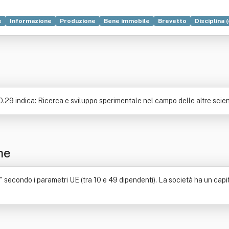
e
Informazione
Produzione
Bene immobile
Brevetto
Disciplina 
Ricerca scientifica
Sito web
Software
29 indica: Ricerca e sviluppo sperimentale nel campo delle altre scienze
ne
 secondo i parametri UE (tra 10 e 49 dipendenti). La società ha un capita