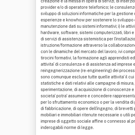
creazione e la messa in opera di servizi, di inserzio
provider e/o di operatore telefonico; le consulenze 
sviluppo di soluzioni informatiche per la gestione d'
esperienze e knowhow per sostenere lo sviluppo del
manutenzione dati su sistemi informativi; i) le attiv
hardware, software, sistemi computerizzati, libri e
di servizi di assistenza sistemistica per l'installaz
istruzione/formazione attraverso la collaborazione 
con le dinamiche del mercato del lavoro, ivi compr
tirocini formativi, la formazione agli apprendisti ed
attivita' di consulenza e di assistenza ad imprese e
reingegnerizzazione (re-engineering) dei processi
sono comunque escluse tutte quelle attivita' il cui 
statistiche e dati relativi alle campagne di misura, 
sperimentazione, di acquisizione di conoscenze e 
societa' potra' assumere e concedere rappresentan
per lo sfruttamento economico o per la vendita di p
di fabbricazione, di opere dell'ingegno, di brevetti
mobiliari e immobiliari ritenute necessarie o utili
imprese di oggetto sociale affine o connesso al pro
inderogabili norme di legge.