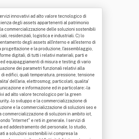
rvizi innovativi ad alto valore tecnologico di
ficienza degli assets appartenenti al patrimonio
 la commercializzazione delle soluzioni sostenibili
, residenziali, logistica e industriali. C) lo
cientamento degli assets all'interno e all'esterno di
alla progettazione e la produzione, l'assemblaggio,
e digitali, di tutti i relativi materiali, parti e
 ed equipaggiamenti di misura e testing di vario
iduazione dei parametri funzionali relativi alla
 di edifici, quali temperatura, pressione, tensione
ita' dell'aria, elettrosmog, particolati, qualita'
unicazione e informazione ed in particolare: - la
tivi ad alto valore tecnologico per la green
ity. - lo sviluppo e la commercializzazione di
oduzione e la commercializzazione di soluzioni seo e
 la commercializzazione di soluzioni in ambito iot,
ndo "internet" e reti in generale. I servizi di
nza ed addestramento del personale, lo studio,
ati a soluzioni sostenibili ivi compresa la