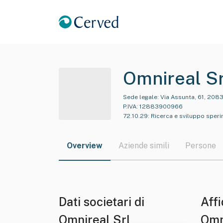
Omnireal Sr
Sede legale:
Via Assunta, 61, 208
P.IVA:
12883900966
72.10.29
:
Ricerca e sviluppo sperim
Overview
Aziende simili
Persone
Dati societari di
Affi
Omnireal Srl
Omn