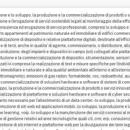
one e lo sviluppo, la produzione e la commercializzazione di prodotti o se
ione e l'erogazione di servizi sostenibili legati al monitoraggio della ef
i consulenza ed erogazione di servizi professionali, compresi lo sviluppo e
 appartenenti al patrimonio naturale ed immobiliare di edifici commerciali
izzazione di dispositivi e relative piattaforme digitali, destinate all'effi
o e di terzi, anche in qualita' di agente, commissionario, o distributore, 
nduzione, degli impianti e dispositivi in campo (iot) collegati alle piattaform
oduzione e la commercializzazione di dispositivi, strumentazione, sensori
lizzati ivi compresa la realizzazione di test e misure specifiche per l'indiv
immobiliare e naturale e alla qualita' ambientale all'interno e all'esterno
ttromagnetici, emissioni di gas radon, formaldeide, voc, radioattivita', qual
 la commercializzazione di soluzioni hardware e software di sistemi di com
iluppo, la produzione e la commercializzazione di prodotti o servizi innova
alizzazione di piattaforme e soluzioni hardware e software di cyber secur
nto necessario per l'allestimento di un data center. - lo sviluppo, la pr
omozione di siti web ed applicazioni mobili. - lo sviluppo, la produzione e
e learning, voip. - lo sviluppo e la manutenzione dei servizi connessi al mo
e di gestione relativi ad aree tecnologiche quali cti, crm, erp, consule
estione di siti internet e piattaforme web per la divulgazione dei temi leg