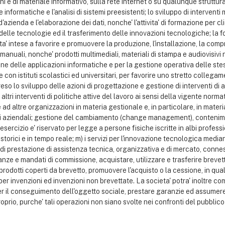
ni e di materiale informativo, sulla rete internet o su qualunque struttura a
informatiche e l'analisi di sistemi preesistenti; lo sviluppo di interventi
azienda e l'elaborazione dei dati, nonche' l'attivita' di formazione per cli
le tecnologie ed il trasferimento delle innovazioni tecnologiche; la for
ita' intese a favorire e promuovere la produzione, l'installazione, la compr
 manuali, nonche' prodotti multimediali, materiali di stampa e audiovisivi 
ione delle applicazioni informatiche e per la gestione operativa delle stess
con istituti scolastici ed universitari, per favorire uno stretto collega
eso lo sviluppo delle azioni di progettazione e gestione di interventi d
 altri interventi di politiche attive del lavoro ai sensi della vigente norm
 ad altre organizzazioni in materia gestionale e, in particolare, in mater
 aziendali; gestione del cambiamento (change management), contenimento
esercizio e' riservato per legge a persone fisiche iscritte in albi professi
storici e in tempo reale; m) i servizi per l'innovazione tecnologica mediant
di prestazione di assistenza tecnica, organizzativa e di mercato, conne
ze e mandati di commissione, acquistare, utilizzare e trasferire brevet
rodotti coperti da brevetto, promuovere l'acquisto o la cessione, in qualsi
 per invenzioni ed invenzioni non brevettate. La societa' potra' inoltre co
 per il conseguimento dell'oggetto sociale, prestare garanzie ed assumere
prio, purche' tali operazioni non siano svolte nei confronti del pubblico n