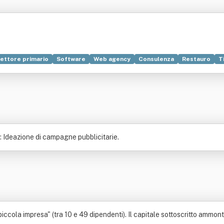
ettore primario
Software
Web agency
Consulenza
Restauro
T
bblicità
Vantaggio competitivo
Gesso
Grafica
InSight
Ambient
ibuzione commerciale
Editoria
Federazione nazionale lavoratori edili a
e: Ideazione di campagne pubblicitarie.
cola impresa" (tra 10 e 49 dipendenti). Il capitale sottoscritto ammonta 