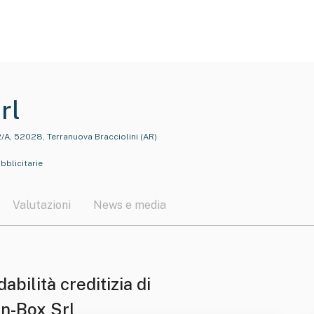
rl
12/A, 52028, Terranuova Bracciolini (AR)
bblicitarie
Valutazioni
News e media
dabilità creditizia di
n-Box Srl