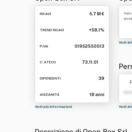
Valu
5.7 M €
RICAVI
aiut
+58.1%
TREND RICAVI
Vedi al
01952550513
P.IVA
73.11.01
C. ATECO
Per
39
DIPENDENTI
P
Nom
18 anni
ANZIANITÁ
Vedi più informazioni
Vedi al
Descrizione di Open-Box Srl