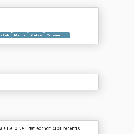
ikTok
Marca
Pietra
Commercio
e
Calce
Diritto
Cemento
ffini e del legno
Immagine
Informatica
a 150.0 K €. I dati economici più recenti si