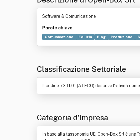
Software & Comunicazione
Parole chiave
Comunicazione
Edilizia
Blog
Produzione
S
Lavoro subordinato
Tecnologia
Laterizio
Pu
Agenzia pubblicitaria
Arte
Computer
Distr
Locazione
Televisione
Classificazione Settoriale
Il codice 73.11.01 (ATECO) descrive l'attività com
Categoria d'Impresa
In base alla tassonomia UE, Open-Box Srl è una "pic