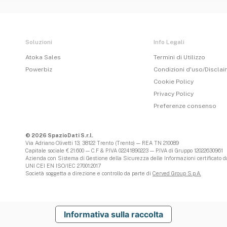
Soluzioni
Info Legali
Atoka Sales
Termini di Utilizzo
Powerbiz
Condizioni d'uso/Discla
Cookie Policy
Privacy Policy
Preferenze consenso
© 2026 SpazioDati S.r.l.
Via Adriano Olivetti 13, 38122 Trento (Trento) — REA TN 210089
Capitale sociale € 21.600 — C.F & P.IVA 02241890223 — P.IVA di Gruppo 12022630961
Azienda con Sistema di Gestione della Sicurezza delle Informazioni certificato da
UNI CEI EN ISO/IEC 27001:2017
Società soggetta a direzione e controllo da parte di
Cerved Group S.p.A.
Informativa sulla raccolta