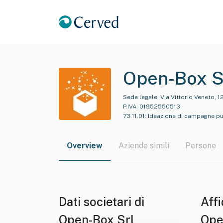
Open-Box S
Sede legale:
Via Vittorio Veneto, 
P.IVA:
01952550513
73.11.01
:
Ideazione di campagne pu
Overview
Aziende simili
Persone
Dati societari di
Affi
Open-Box Srl
Ope