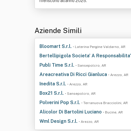
riferiscono all'anno 2025.
Aziende Simili
Bloomart S.r.l.
• Laterina Pergine Valdarno, AR
Bertellipigola Societa' A Responsabilita
Publi Time S.r.l.
• Sansepolcro, AR
Areacreativa Di Ricci Gianluca
• Arezzo, AR
Inedita S.r.l.
• Arezzo, AR
Box21 S.r.l.
• Sansepolcro, AR
Polverini Pop S.r.l.
• Terranuova Bracciolini, AR
Alicolor Di Bartolini Luciano
• Bucine, AR
Wml Design S.r.l.
• Arezzo, AR