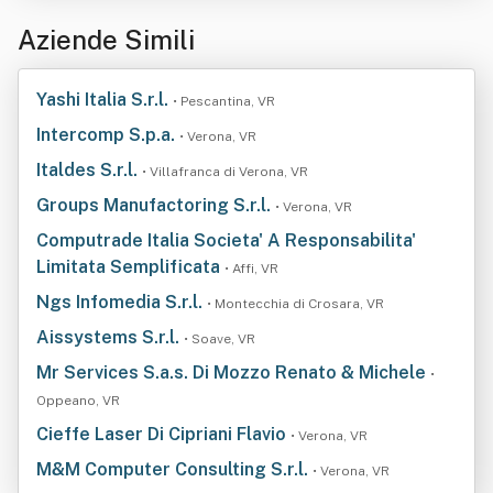
Aziende Simili
Yashi Italia S.r.l.
• Pescantina, VR
Intercomp S.p.a.
• Verona, VR
Italdes S.r.l.
• Villafranca di Verona, VR
Groups Manufactoring S.r.l.
• Verona, VR
Computrade Italia Societa' A Responsabilita'
Limitata Semplificata
• Affi, VR
Ngs Infomedia S.r.l.
• Montecchia di Crosara, VR
Aissystems S.r.l.
• Soave, VR
Mr Services S.a.s. Di Mozzo Renato & Michele
•
Oppeano, VR
Cieffe Laser Di Cipriani Flavio
• Verona, VR
M&M Computer Consulting S.r.l.
• Verona, VR