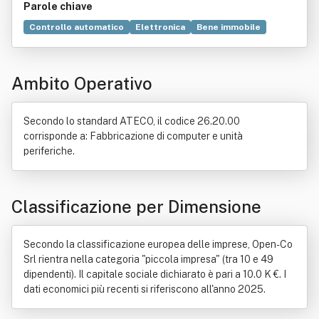
Parole chiave
Controllo automatico
Elettronica
Bene immobile
Ciclo di vita del software
Collaudo
LIMS
Laboratorio
Produzione
Stampa
Ambiente
Hardware
Ambito Operativo
Compravendita
Servizio idrico integrato
Commercio
Consorzio
Consulenza
Industria
Informatica
Ricerca scientifica
Servizio
Settore economico
Secondo lo standard ATECO, il codice 26.20.00
Tecnologia
corrisponde a: Fabbricazione di computer e unità
periferiche.
Classificazione per Dimensione
Secondo la classificazione europea delle imprese, Open-Co
Srl rientra nella categoria "piccola impresa" (tra 10 e 49
dipendenti). Il capitale sociale dichiarato è pari a 10.0 K €. I
dati economici più recenti si riferiscono all'anno 2025.