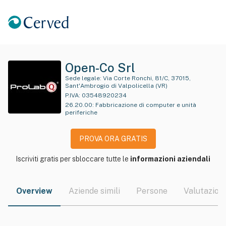
Open-Co Srl
Sede legale:
Via Corte Ronchi, 81/C, 37015,
Sant'Ambrogio di Valpolicella (VR)
P.IVA:
03548920234
26.20.00
:
Fabbricazione di computer e unità
periferiche
PROVA ORA GRATIS
Iscriviti gratis per sbloccare tutte le
informazioni aziendali
Overview
Aziende simili
Persone
Valutazioni