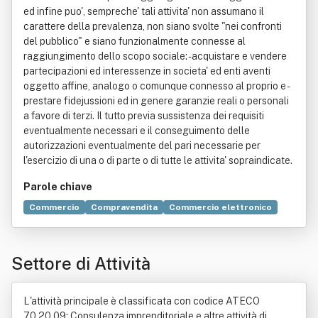
ed infine puo', sempreche' tali attivita' non assumano il
carattere della prevalenza, non siano svolte "nei confronti
del pubblico" e siano funzionalmente connesse al
raggiungimento dello scopo sociale: - acquistare e vendere
partecipazioni ed interessenze in societa' ed enti aventi
oggetto affine, analogo o comunque connesso al proprio e -
prestare fidejussioni ed in genere garanzie reali o personali
a favore di terzi. Il tutto previa sussistenza dei requisiti
eventualmente necessari e il conseguimento delle
autorizzazioni eventualmente del pari necessarie per
l'esercizio di una o di parte o di tutte le attivita' sopraindicate.
Parole chiave
Commercio
Compravendita
Commercio elettronico
Servizio
Organizzazione
Assistenza infermieristica
Attrezzo
Implementazione
Locazione
Pianificazione
Settore di Attività
Risorse umane
Salute
L'attività principale è classificata con codice ATECO
70.20.09: Consulenza imprenditoriale e altre attività di