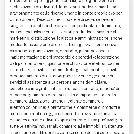
La societa' ha per oggetto: - l'analisi, la progettazione e la
realizzazione di attivita' di formazione, addestramento ed
aggiornamento delle risorse umane in conto proprio e/o per
conto di terzi; - l'esecuzione di opere e di servizi a favore di
soggetti sia pubblici che privati con particolare riferimento,
ma non esclusivamente, ai settori produttivo, commerciale,
marketing, distribuzione, logistica e amministrazione, anche
mediante assunzione di contratti di agenzia; - consulenza di
direzione, organizzazione, controllo, pianificazione e
implementazione piani strategici e operativi; - elaborazione
dati per conto terzi; - gestione archiviazione elettronica per
conto terzi; - attivita' di telemarketing e call center; - attivita' di
procacciamento di affari; - organizzazione e gestione di
servizi di assistenza alla persona anche domiciliare,
semplice o integrata, infermieristica e sanitaria, nonche' di
accompagnamento e trasporto; - la compravendita e/o la
commercializzazione, anche mediante commercio
elettronico (on line) e piattaforme e-commerce di prodotti e
merci nonche' il noleggio di beni ed attrezzature funzionali
ed accessori alle attivita' sopra elencate. Essa puo' svolgere
tutte le attivita' industriali, commerciali e immobiliari, ritenute
necessarie od utili per il raggiungimento dell'oggetto sociale