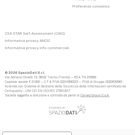
Preferenze consenso
CSA STAR Self-Assessment (CAIQ)
Informativa privacy ANCIC
Informativa privacy info commerciali
© 2026 SpazioDati S.r.l.
Via Adriano Olivetti 13, 38122 Trento (Trento) — REA TN 210089
Capitale sociale € 21.600 — C.F & P.IVA 02241890223 — P.IVA di Gruppo 12022630961
Azienda con Sistema di Gestione della Sicurezza delle Informazioni certificato da
Certiquality – UNI CEI EN ISO/IEC 27001:2017
Società soggetta a direzione e controllo da parte di
Cerved Group S.p.A.