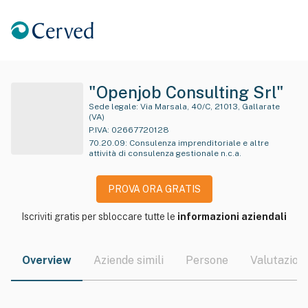
"Openjob Consulting Srl"
Sede legale:
Via Marsala, 40/C, 21013, Gallarate
(VA)
P.IVA:
02667720128
70.20.09
:
Consulenza imprenditoriale e altre
attività di consulenza gestionale n.c.a.
PROVA ORA GRATIS
Iscriviti gratis per sbloccare tutte le
informazioni aziendali
Overview
Aziende simili
Persone
Valutazioni