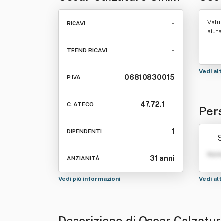
Di Giardino Loris E
E M
Valu
-
RICAVI
Mirko
aiut
-
TREND RICAVI
Vedi al
06810830015
P.IVA
47.72.1
C. ATECO
Pers
rdin
1
DIPENDENTI
S
Nom
31 anni
ANZIANITÁ
Vedi più informazioni
Vedi al
Descrizione di Oscar Calzature