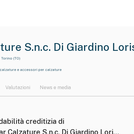
ure S.n.c. Di Giardino Lori
 Torino (TO)
calzature e accessori per calzature
Valutazioni
News e media
dabilità creditizia di
r Calzature S.n.c. Di Giardino Loris