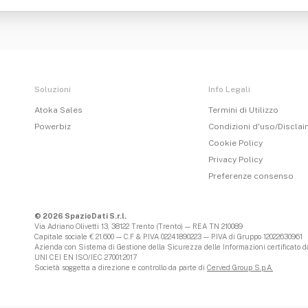
Soluzioni
Info Legali
Atoka Sales
Termini di Utilizzo
Powerbiz
Condizioni d'uso/Discla
Cookie Policy
Privacy Policy
Preferenze consenso
© 2026 SpazioDati S.r.l.
Via Adriano Olivetti 13, 38122 Trento (Trento) — REA TN 210089
Capitale sociale € 21.600 — C.F & P.IVA 02241890223 — P.IVA di Gruppo 12022630961
Azienda con Sistema di Gestione della Sicurezza delle Informazioni certificato da
UNI CEI EN ISO/IEC 27001:2017
Società soggetta a direzione e controllo da parte di
Cerved Group S.p.A.