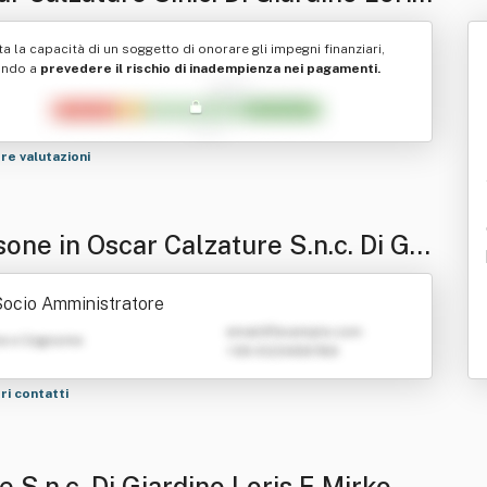
irko
ta la capacità di un soggetto di onorare gli impegni finanziari,
ando a
prevedere il rischio di inadempienza nei pagamenti.
tre valutazioni
one in Oscar Calzature S.n.c. Di Gia
o Loris E Mirko
ocio Amministratore
emailATexample.com
e e Cognome
+39 0123456789
tri contatti
 S.n.c. Di Giardino Loris E Mirko