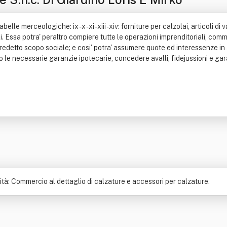
e merceologiche: ix - x - xi - xiii - xiv: forniture per calzolai, articoli di v
li. Essa potra' peraltro compiere tutte le operazioni imprenditoriali, comme
edetto scopo sociale; e cosi' potra' assumere quote ed interessenze in 
 le necessarie garanzie ipotecarie, concedere avalli, fidejussioni e gara
vità: Commercio al dettaglio di calzature e accessori per calzature.