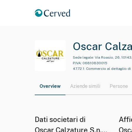
Oscar Calzat
Sede legale:
Via Roasio, 26, 10143,
P.IVA:
06810830015
47.72.1
:
Commercio al dettaglio di 
Overview
Aziende simili
Persone
Dati societari di
Affi
Oscar Calzature S.n.c.
Osca