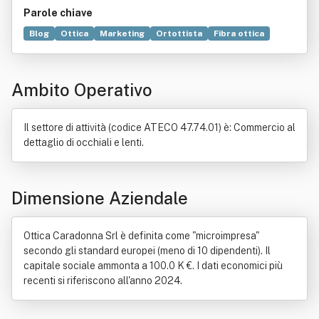
Parole chiave
Blog
Ottica
Marketing
Ortottista
Fibra ottica
Prodotto (economia)
Strategia
Computer
Produzione
Tecnologia
Commercio
Progetto
Ambito Operativo
Ricerca scientifica
Associazione (diritto)
PC
Astronomia
Bene immobile
Fotocamera
Fotografia
Ingegneria
Legge regionale
Servizio
Il settore di attività (codice ATECO 47.74.01) è: Commercio al
dettaglio di occhiali e lenti.
Dimensione Aziendale
Ottica Caradonna Srl è definita come "microimpresa"
secondo gli standard europei (meno di 10 dipendenti). Il
capitale sociale ammonta a 100.0 K €. I dati economici più
recenti si riferiscono all'anno 2024.