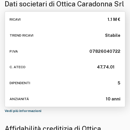
Dati societari di
Ottica Caradonna Srl
1.1 M €
RICAVI
Stabile
TREND RICAVI
07826040722
P.IVA
47.74.01
C. ATECO
5
DIPENDENTI
10 anni
ANZIANITÁ
Vedi più informazioni
Affidabilità creditizia di
Ottica