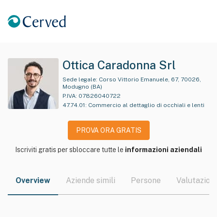
Ottica Caradonna Srl
Sede legale:
Corso Vittorio Emanuele, 67, 70026,
Modugno (BA)
P.IVA:
07826040722
47.74.01
:
Commercio al dettaglio di occhiali e lenti
PROVA ORA GRATIS
Iscriviti gratis per sbloccare tutte le
informazioni aziendali
Overview
Aziende simili
Persone
Valutazioni