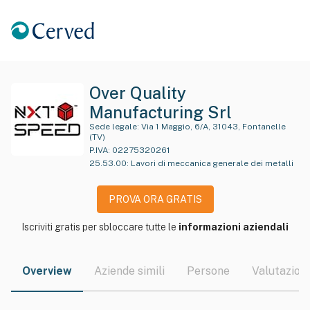
Over Quality
Manufacturing Srl
Sede legale:
Via 1 Maggio, 6/A, 31043, Fontanelle
(TV)
P.IVA:
02275320261
25.53.00
:
Lavori di meccanica generale dei metalli
PROVA ORA GRATIS
Iscriviti gratis per sbloccare tutte le
informazioni aziendali
Overview
Aziende simili
Persone
Valutazioni