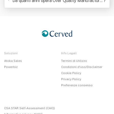
Da quanti anni opera Over Quality Manufacturin
?
g Srl
Soluzioni
Info Legali
Atoka Sales
Termini di Utilizzo
Powerbiz
Condizioni d'uso/Disclaimer
Cookie Policy
Privacy Policy
Preferenze consenso
CSA STAR Self-Assessment (CAIQ)