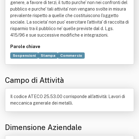
genere, a favore di terzi, il tutto purche' non nei confronti del
pubblico e purche' tali attivita' non vengano svolte in misura
prevalente rispetto a quelle che costituiscono l'oggetto
sociale. La societa' non puo' esercitare l'attivita' di raccolta di
risparmio tra il pubblico ne' quelle previste dal d. Lgs.
415/96 e sue successive modifiche e integrazioni.
Parole chiave
Sospensioni
Stampa
Commercio
Industria automobilistica
Time to market
Cover
Produzione
Tecnologia
Elettronica
Campo di Attività
Produzione di energia elettrica
Consulenza
Progettazione
Prototipazione rapida
Ricerca e sviluppo
Applicazione (informatica)
Il codice ATECO 25.53.00 corrisponde all'attività: Lavori di
Cauzione di buona condotta
Dato
Prodotto (economia)
meccanica generale dei metalli.
Ricerca scientifica
Stampa 3D
Dimensione Aziendale