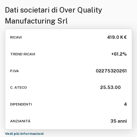
Dati societari di
Over Quality
Manufacturing Srl
419.0 K €
RICAVI
+61.2%
TREND RICAVI
02275320261
P.IVA
25.53.00
C. ATECO
4
DIPENDENTI
35 anni
ANZIANITÁ
Vedi più informazioni