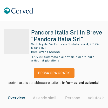
Pandora Italia Srl In Breve
"Pandora Italia Srl"
Sede legale:
Via Federico Confalonieri, 4, 20124,
Milano (MI)
P.IVA:
07202760968
47.77.00
:
Commercio al dettaglio di orologi e
articoli di gioielleria
PROVA ORA GRATIS
Iscriviti gratis per sbloccare tutte le
informazioni aziendali
Overview
Aziende simili
Persone
Valutazioni