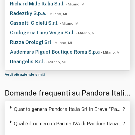
Richard Mille Italia S.r.l.
• Milano, MI
Radeztky S.p.a.
• Milano, MI
Cassetti Gioielli S.r.l.
• Milano, MI
Orologeria Luigi Verga S.r.l.
• Milano, MI
Ruzza Orologi Srl
• Milano, MI
Audemars Piguet Boutique Roma S.p.a
• Milano, MI
Deangelis S.r.l.
• Milano, MI
Vedi più aziende simili
Domande frequenti su Pandora Italia
Srl In Breve "Pandora Italia Srl"
Quanto genera Pandora Italia Srl In Breve "Pand
?
ora Italia Srl" in termini di ricavi
Qual è il numero di Partita IVA di Pandora Italia S
?
rl In Breve "Pandora Italia Srl"