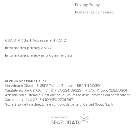
Privacy Policy
Preferenze consenso
CSA STAR Self-Assessment (CAIQ)
Informativa privacy ANCIC
Informativa privacy info commerciali
© 2026 SpazioDati S.r.l.
Via Adriano Olivetti 13, 38122 Trento (Trento) — REA TN 210089
Capitale sociale € 21.600 — C.F & P.IVA 02241890223 — P.IVA di Gruppo 12022630961
Azienda con Sistema di Gestione della Sicurezza delle Informazioni certificato da
Certiquality – UNI CEI EN ISO/IEC 27001:2017
Società soggetta a direzione e controllo da parte di
Cerved Group S.p.A.