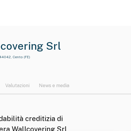
covering Srl
 44042, Cento (FE)
Valutazioni
News e media
dabilità creditizia di
era Wallcovering Srl