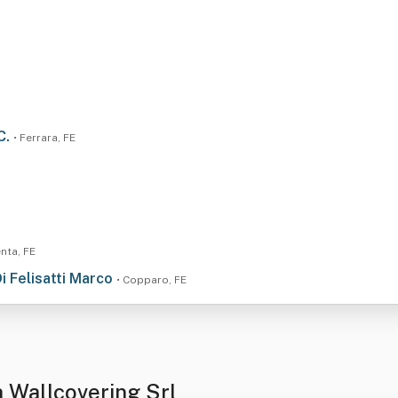
 C.
• Ferrara, FE
enta, FE
Di Felisatti Marco
• Copparo, FE
 Wallcovering Srl