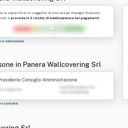
ta la capacità di un soggetto di onorare gli impegni finanziari,
ando a
prevedere il rischio di inadempienza nei pagamenti.
tre valutazioni
sone in Panera Wallcovering Srl
residente Consiglio Amministrazione
emailATexample.com
e e Cognome
+39 0123456789
tri contatti
vering Srl