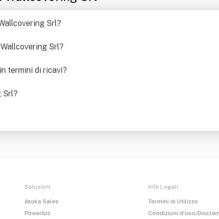
 Wallcovering Srl
?
 Wallcovering Srl
?
 termini di ricavi
?
 Srl
?
Soluzioni
Info Legali
Atoka Sales
Termini di Utilizzo
Powerbiz
Condizioni d'uso/Discla