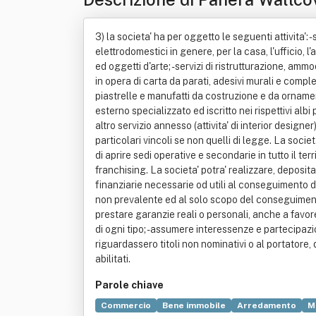
3) la societa' ha per oggetto le seguenti attivita': 
elettrodomestici in genere, per la casa, l'ufficio, 
ed oggetti d'arte; - servizi di ristrutturazione, ammo
in opera di carta da parati, adesivi murali e comp
piastrelle e manufatti da costruzione e da ornamento
esterno specializzato ed iscritto nei rispettivi albi
altro servizio annesso (attivita' di interior designe
particolari vincoli se non quelli di legge. La societ
di aprire sedi operative e secondarie in tutto il te
franchising. La societa' potra' realizzare, depositar
finanziarie necessarie od utili al conseguimento de
non prevalente ed al solo scopo del conseguimento 
prestare garanzie reali o personali, anche a favore 
di ogni tipo; - assumere interessenze e partecipazi
riguardassero titoli non nominativi o al portatore,
abilitati.
Parole chiave
Commercio
Bene immobile
Arredamento
M