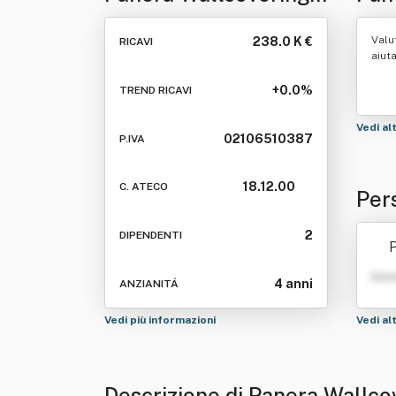
Srl
Valu
238.0 K €
RICAVI
aiut
+0.0%
TREND RICAVI
Vedi al
02106510387
P.IVA
18.12.00
C. ATECO
Per
2
DIPENDENTI
P
Nom
4 anni
ANZIANITÁ
Vedi più informazioni
Vedi al
Descrizione di Panera Wallco