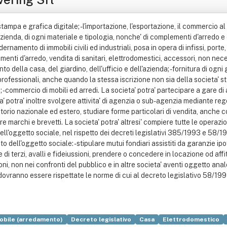
- stampa e grafica digitale; - l'importazione, l'esportazione, il commercio 
l'azienda, di ogni materiale e tipologia, nonche' di complementi d'arredo e 
dernamento di immobili civili ed industriali, posa in opera di infissi, porte
lementi d'arredo, vendita di sanitari, elettrodomestici, accessori, non 
 della casa, del giardino, dell'ufficio e dell'azienda; - fornitura di ogni 
 professionali, anche quando la stessa iscrizione non sia della societa' ste
r); - commercio di mobili ed arredi. La societa' potra' partecipare a gare d
a' potra' inoltre svolgere attivita' di agenzia o sub-agenzia mediante rego
rritorio nazionale ed estero, studiare forme particolari di vendita, anche 
e marchi e brevetti. La societa' potra' altresi' compiere tutte le operazion
ll'oggetto sociale, nel rispetto dei decreti legislativi 385/1993 e 58/19
dell'oggetto sociale: - stipulare mutui fondiari assistiti da garanzie i
di terzi, avalli e fideiussioni, prendere o concedere in locazione od affi
oni, non nei confronti del pubblico e in altre societa' aventi oggetto ana
 dovranno essere rispettate le norme di cui al decreto legislativo 58/199
obile (arredamento)
Decreto legislativo
Casa
Elettrodomestico