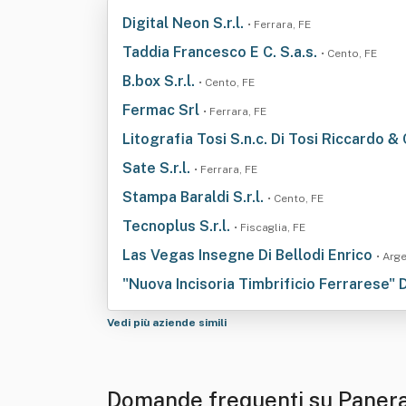
Digital Neon S.r.l.
• Ferrara, FE
Taddia Francesco E C. S.a.s.
• Cento, FE
B.box S.r.l.
• Cento, FE
Fermac Srl
• Ferrara, FE
Litografia Tosi S.n.c. Di Tosi Riccardo &
Sate S.r.l.
• Ferrara, FE
Stampa Baraldi S.r.l.
• Cento, FE
Tecnoplus S.r.l.
• Fiscaglia, FE
Las Vegas Insegne Di Bellodi Enrico
• Arg
"Nuova Incisoria Timbrificio Ferrarese" 
Vedi più aziende simili
Domande frequenti su Panera