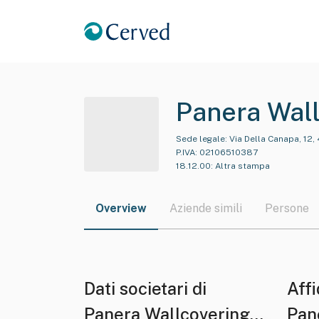
Panera Wall
Sede legale:
Via Della Canapa, 12,
P.IVA:
02106510387
18.12.00
:
Altra stampa
Overview
Aziende simili
Persone
Dati societari di
Affi
Panera Wallcovering
Pan