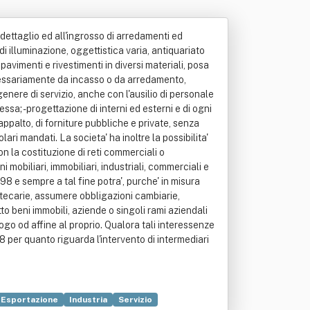
al dettaglio ed all'ingrosso di arredamenti ed
di illuminazione, oggettistica varia, antiquariato
, pavimenti e rivestimenti in diversi materiali, posa
necessariamente da incasso o da arredamento,
genere di servizio, anche con l'ausilio di personale
ssa; - progettazione di interni ed esterni e di ogni
i appalto, di forniture pubbliche e private, senza
lari mandati. La societa' ha inoltre la possibilita'
con la costituzione di reti commerciali o
i mobiliari, immobiliari, industriali, commerciali e
98 e sempre a tal fine potra', purche' in misura
potecarie, assumere obbligazioni cambiarie,
tto beni immobili, aziende o singoli rami aziendali
logo od affine al proprio. Qualora tali interessenze
8 per quanto riguarda l'intervento di intermediari
Esportazione
Industria
Servizio