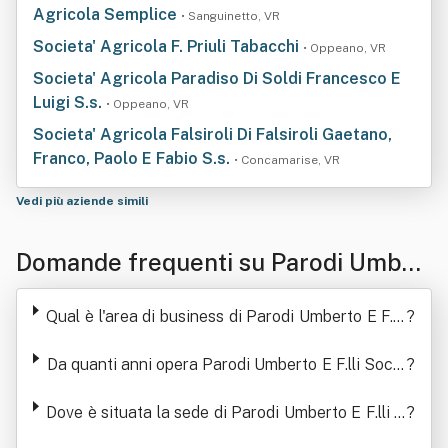
Agricola Semplice
• Sanguinetto, VR
Societa' Agricola F. Priuli Tabacchi
• Oppeano, VR
Societa' Agricola Paradiso Di Soldi Francesco E
Luigi S.s.
• Oppeano, VR
Societa' Agricola Falsiroli Di Falsiroli Gaetano,
Franco, Paolo E Fabio S.s.
• Concamarise, VR
Vedi più aziende simili
Domande frequenti su Parodi Umber
to E F.lli Società Agricola Semplice
Qual è l'area di business di Parodi Umberto E F.lli
?
Società Agricola Semplice
Da quanti anni opera Parodi Umberto E F.lli Socie
?
tà Agricola Semplice
Dove è situata la sede di Parodi Umberto E F.lli S
?
ocietà Agricola Semplice