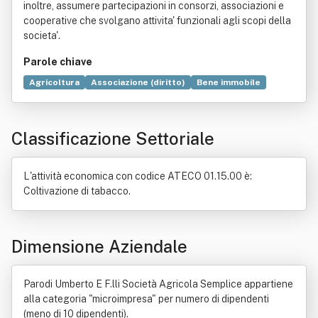
inoltre, assumere partecipazioni in consorzi, associazioni e
cooperative che svolgano attivita' funzionali agli scopi della
societa'.
Parole chiave
Agricoltura
Associazione (diritto)
Bene immobile
Legge
Campagna
Agriturismo
Allevamento
Attrezzo
Conservazione degli alimenti
Risorsa naturale
Classificazione Settoriale
Selvicoltura
Servizio
Società cooperativa
Territorio
Trasformazione agroalimentare
L'attività economica con codice ATECO 01.15.00 è:
Coltivazione di tabacco.
Dimensione Aziendale
Parodi Umberto E F.lli Società Agricola Semplice appartiene
alla categoria "microimpresa" per numero di dipendenti
(meno di 10 dipendenti).