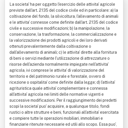
La societa' ha per oggetto l'esercizio delle attivita' agricole
previste dall'art. 2135 del codice civile ed in particolare: a) la
coltivazione del fondo, la silvicoltura, l'allevamento di animali
e le attivita' connesse come definite dall'art. 2135 del codice
civile e successive modificazioni; b) la manipolazione, la
conservazione, la trasformazione, la commercializzazione e
la valorizzazione dei prodotti agricoli e dei loro derivati
ottenuti prevalentemente dalla coltivazione o
dall'allevamento di animali; c) le attivita' dirette alla fornitura
di beni o servizi mediante l'utilizzazione di attrezzature o
risorse dell'azienda normalmente impiegate nell'attivita'
agricola, ivi comprese le attivita' di valorizzazione del
territorio e del patrimonio rurale e forestale, ovvero di
ricezione o ospitalita' come definite dalla legge; d) l'attivita'
agrituristica quale attivita' complementare e connessa
all'attivita' agricola nei limiti delle normative vigenti e
successive modificazioni. Per il raggiungimento dei predetti
scopi la societa' puo' acquisire, a qualunque titolo, fondi
rustici o altre strutture e beni, funzionali all'attivita' esercitata
e compiere tutte le operazioni mobiliari, immobiliari e
finanziarie ritenute necessarie ed utili allo scopo. Essa puo',