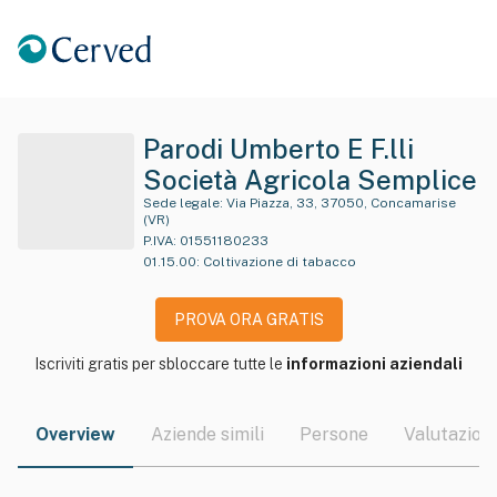
Parodi Umberto E F.lli
Società Agricola Semplice
Sede legale:
Via Piazza, 33, 37050, Concamarise
(VR)
P.IVA:
01551180233
01.15.00
:
Coltivazione di tabacco
PROVA ORA GRATIS
Iscriviti gratis per sbloccare tutte le
informazioni aziendali
Overview
Aziende simili
Persone
Valutazioni